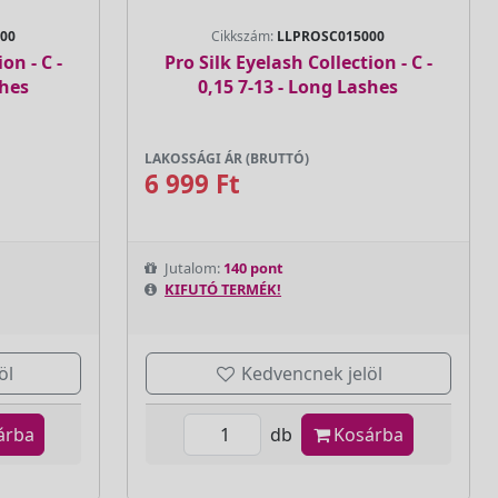
00
Cikkszám:
LLPROSC015000
on - C -
Pro Silk Eyelash Collection - C -
shes
0,15 7-13 - Long Lashes
LAKOSSÁGI ÁR (BRUTTÓ)
6 999 Ft
Jutalom:
140 pont
KIFUTÓ TERMÉK!
öl
Kedvencnek jelöl
árba
db
Kosárba