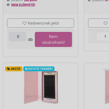
NEM ELÉRHETŐ!
Kedvencnek jelöl
Nem
db
vásárolható!
AKCIÓ
KIFUTÓ TERMÉK!