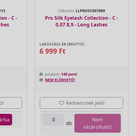
213
Cikkszám:
LLPROSC007089
on - C -
Pro Silk Eyelash Collection - C -
shes
0,07 8,9 - Long Lashes
LAKOSSÁGI ÁR (BRUTTÓ)
6 999 Ft
Jutalom:
140 pont
NEM ELÉRHETŐ!
öl
Kedvencnek jelöl
árba
Nem
db
vásárolható!