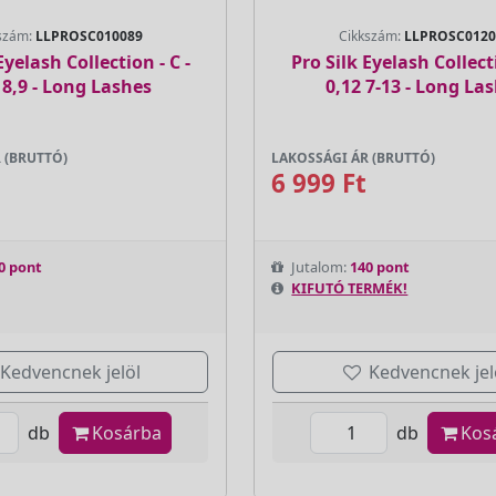
szám:
LLPROSC010089
Cikkszám:
LLPROSC0120
Eyelash Collection - C -
Pro Silk Eyelash Collecti
 8,9 - Long Lashes
0,12 7-13 - Long La
 (BRUTTÓ)
LAKOSSÁGI ÁR (BRUTTÓ)
6 999 Ft
0 pont
Jutalom:
140 pont
KIFUTÓ TERMÉK!
Kedvencnek jelöl
Kedvencnek jel
db
Kosárba
db
Kos