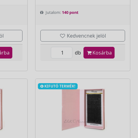
Jutalom:
140 pont
öl
Kedvencnek jelöl
árba
db
Kosárba
KIFUTÓ TERMÉK!