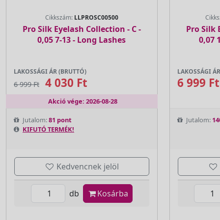
Cikkszám:
LLPROSC00500
Cikk
Pro Silk Eyelash Collection - C -
Pro Silk 
0,05 7-13 - Long Lashes
0,07 
LAKOSSÁGI ÁR (BRUTTÓ)
LAKOSSÁGI ÁR
4 030 Ft
6 999 Ft
6 999 Ft
Akció vége: 2026-08-28
Jutalom:
81 pont
Jutalom:
14
KIFUTÓ TERMÉK!
Kedvencnek jelöl
db
Kosárba