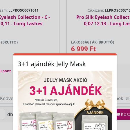
szám:
LLPROSC0071011
Cikkszám:
LLPROSC0071
Eyelash Collection - C -
Pro Silk Eyelash Collecti
10,11 - Long Lashes
0,07 12-13 - Long La
 (BRUTTÓ)
LAKOSSÁGI ÁR (BRUTTÓ)
6 999 Ft
3+1 ajándék Jelly Mask
0 pont
Jutalom:
140 pont
Kedvencnek jelöl
Kedvencnek jel
db
Kosárba
db
Kos