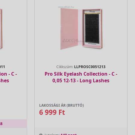
011
Cikkszám:
LLPROSC0051213
on - C -
Pro Silk Eyelash Collection - C -
shes
0,05 12-13 - Long Lashes
LAKOSSÁGI ÁR (BRUTTÓ)
6 999 Ft
28
Jutalom:
140 pont