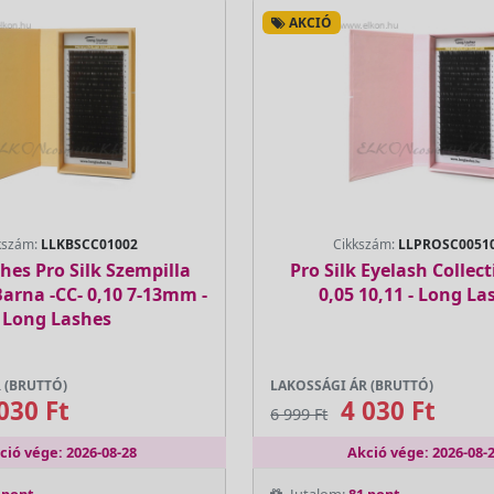
AKCIÓ
kszám:
LLKBSCC01002
Cikkszám:
LLPROSC0051
hes Pro Silk Szempilla
Pro Silk Eyelash Collecti
arna -CC- 0,10 7-13mm -
0,05 10,11 - Long La
Long Lashes
 (BRUTTÓ)
LAKOSSÁGI ÁR (BRUTTÓ)
030 Ft
4 030 Ft
6 999 Ft
ció vége: 2026-08-28
Akció vége: 2026-08-
 pont
Jutalom:
81 pont