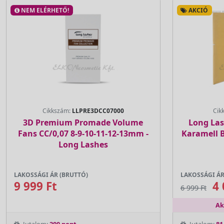
NEM ELÉRHETŐ!
AKCIÓ
Cikkszám:
LLPRE3DCC07000
Cik
3D Premium Promade Volume
Long Las
Fans CC/0,07 8-9-10-11-12-13mm -
Karamell B
Long Lashes
LAKOSSÁGI ÁR (BRUTTÓ)
LAKOSSÁGI ÁR
9 999 Ft
4 
6 999 Ft
Ak
Jutalom:
200 pont
Jutalom:
81