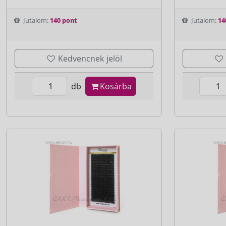
Jutalom:
140 pont
Jutalom:
14
Kedvencnek jelöl
db
Kosárba