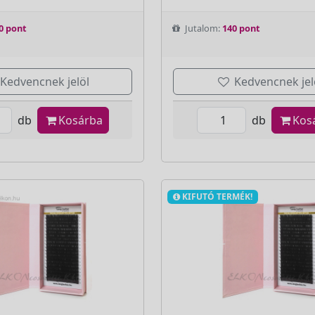
0 pont
Jutalom:
140 pont
Kedvencnek jelöl
Kedvencnek jel
db
Kosárba
db
Kos
KIFUTÓ TERMÉK!