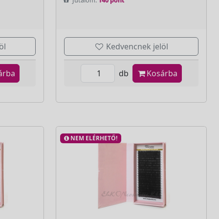
öl
Kedvencnek jelöl
árba
db
Kosárba
NEM ELÉRHETŐ!