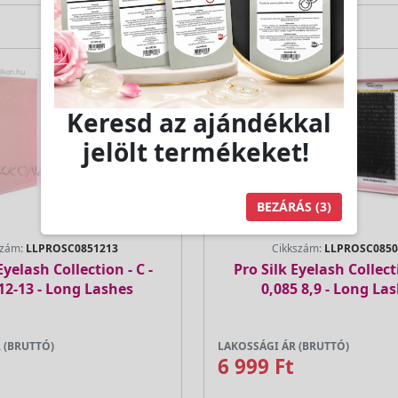
Keresd az ajándékkal
jelölt termékeket!
BEZÁRÁS
(2)
szám:
LLPROSC0851213
Cikkszám:
LLPROSC0850
Eyelash Collection - C -
Pro Silk Eyelash Collecti
12-13 - Long Lashes
0,085 8,9 - Long La
 (BRUTTÓ)
LAKOSSÁGI ÁR (BRUTTÓ)
6 999 Ft