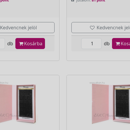
Kedvencnek jelöl
Kedvencnek jel
db
Kosárba
db
Kos