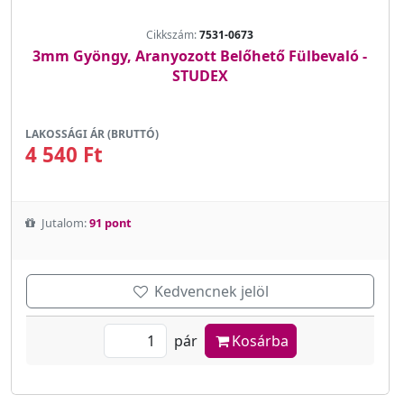
Cikkszám:
7531-0673
3mm Gyöngy, Aranyozott Belőhető Fülbevaló -
STUDEX
LAKOSSÁGI ÁR (BRUTTÓ)
4 540 Ft
Jutalom:
91 pont
Kedvencnek jelöl
pár
Kosárba