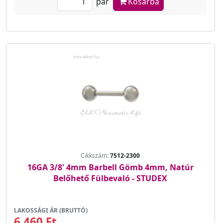
pár
Kosárba
Cikkszám:
7512-2300
16GA 3/8' 4mm Barbell Gömb 4mm, Natúr
Belőhető Fülbevaló - STUDEX
LAKOSSÁGI ÁR (BRUTTÓ)
6 460 Ft