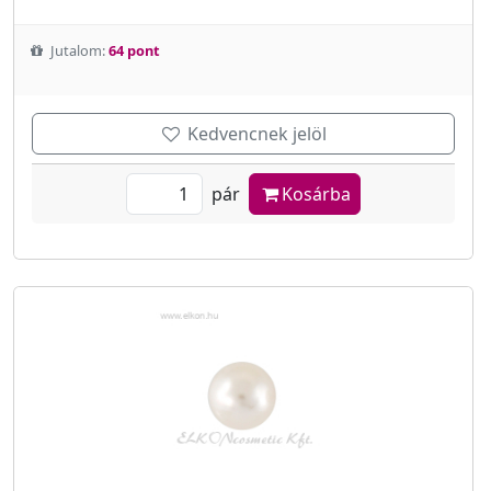
Jutalom:
64 pont
Kedvencnek jelöl
pár
Kosárba