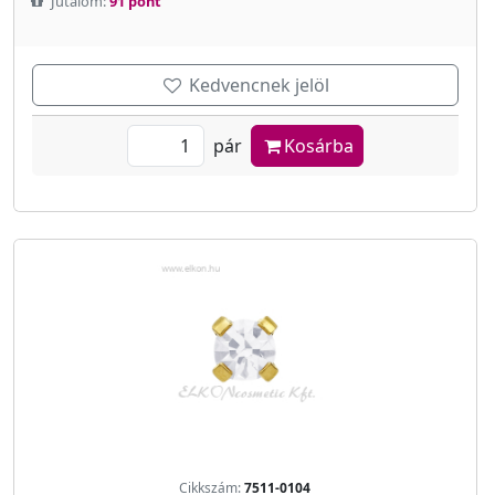
Jutalom:
91 pont
Kedvencnek jelöl
pár
Kosárba
Cikkszám:
7511-0104