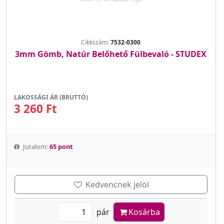
Cikkszám:
7532-0300
3mm Gömb, Natúr Belőhető Fülbevaló - STUDEX
LAKOSSÁGI ÁR (BRUTTÓ)
3 260 Ft
Jutalom:
65 pont
Kedvencnek jelöl
pár
Kosárba