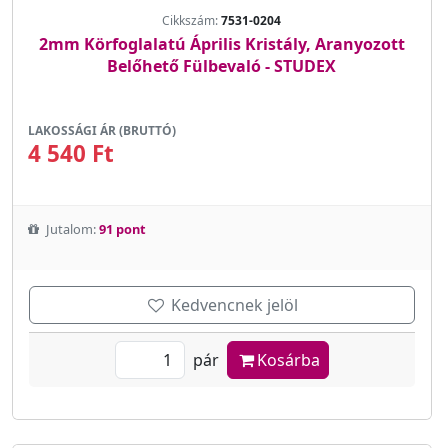
Cikkszám:
7531-0204
2mm Körfoglalatú Április Kristály, Aranyozott
Belőhető Fülbevaló - STUDEX
LAKOSSÁGI ÁR (BRUTTÓ)
4 540 Ft
Jutalom:
91 pont
Kedvencnek jelöl
pár
Kosárba