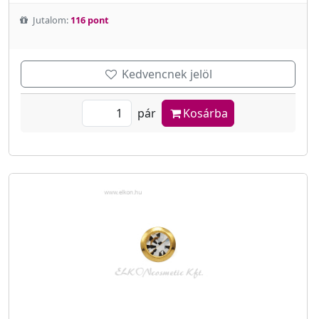
Jutalom:
116 pont
Kedvencnek jelöl
pár
Kosárba