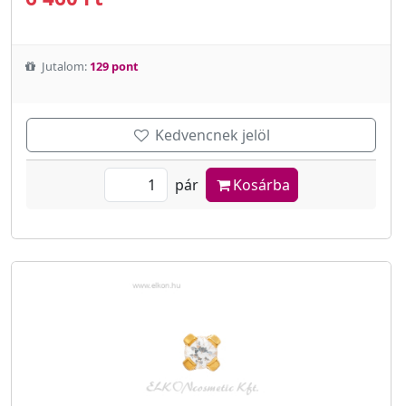
Jutalom:
129 pont
Kedvencnek jelöl
pár
Kosárba