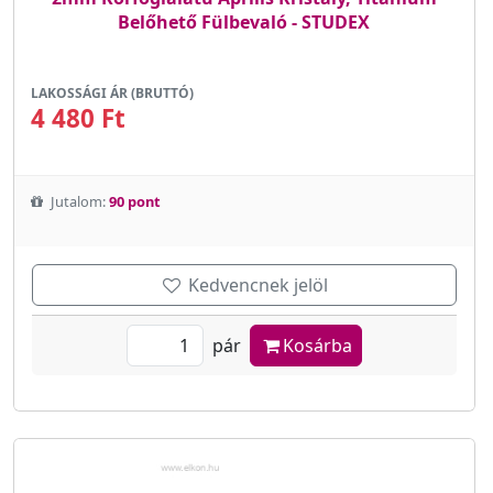
Belőhető Fülbevaló - STUDEX
LAKOSSÁGI ÁR (BRUTTÓ)
4 480 Ft
Jutalom:
90 pont
Kedvencnek jelöl
pár
Kosárba