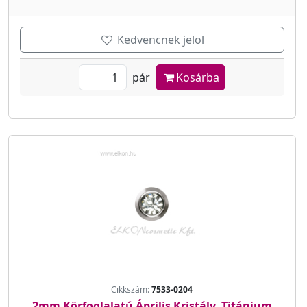
Kedvencnek jelöl
pár
Kosárba
Cikkszám:
7533-0204
2mm Körfoglalatú Április Kristály, Titánium