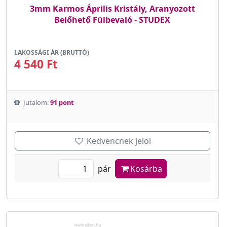
3mm Karmos Április Kristály, Aranyozott
Belőhető Fülbevaló - STUDEX
LAKOSSÁGI ÁR (BRUTTÓ)
4 540 Ft
Jutalom:
91 pont
Kedvencnek jelöl
pár
Kosárba