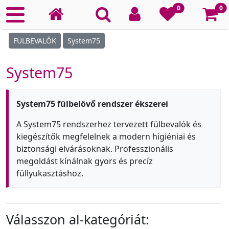
Ko
0
0
FÜLBEVALÓK
System75
System75
System75 fülbelövő rendszer ékszerei
A System75 rendszerhez tervezett fülbevalók és
kiegészítők megfelelnek a modern higiéniai és
biztonsági elvárásoknak. Professzionális
megoldást kínálnak gyors és precíz
füllyukasztáshoz.
Válasszon al-kategóriát: