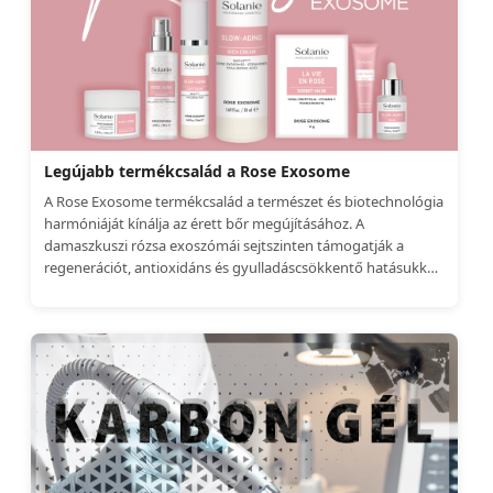
Legújabb termékcsalád a Rose Exosome
A Rose Exosome termékcsalád a természet és biotechnológia
harmóniáját kínálja az érett bőr megújításához. A
damaszkuszi rózsa exoszómái sejtszinten támogatják a
regenerációt, antioxidáns és gyulladáscsökkentő hatásukkal
egységesítik a bőrtónust és fokozzák a hidratáltságot.