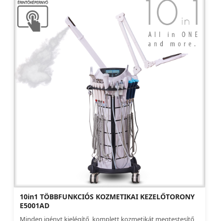
10in1 TÖBBFUNKCIÓS KOZMETIKAI KEZELŐTORONY
E5001AD
Minden igényt kielégítő, komplett kozmetikát megtestesítő