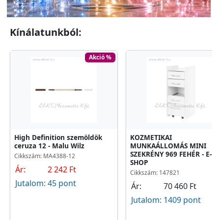
Kínálatunkból:
Akció %
High Definition szemöldök
KOZMETIKAI
ceruza 12 - Malu Wilz
MUNKAÁLLOMÁS MINI
SZEKRÉNY 969 FEHÉR - E-
Cikkszám: MA4388-12
SHOP
Ár:
2 242 Ft
Cikkszám: 147821
Jutalom:
45 pont
Ár:
70 460 Ft
Jutalom:
1409 pont