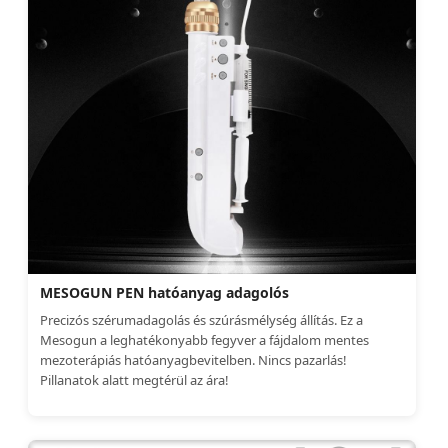
MESOGUN PEN hatóanyag adagolós
Precizós szérumadagolás és szúrásmélység állítás. Ez a
Mesogun a leghatékonyabb fegyver a fájdalom mentes
mezoterápiás hatóanyagbevitelben. Nincs pazarlás!
Pillanatok alatt megtérül az ára!