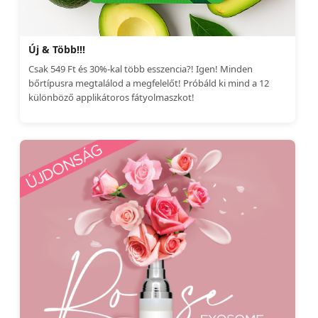
Új & Több!!!
Csak 549 Ft és 30%-kal több esszencia?! Igen! Minden
bőrtípusra megtalálod a megfelelőt! Próbáld ki mind a 12
különböző applikátoros fátyolmaszkot!