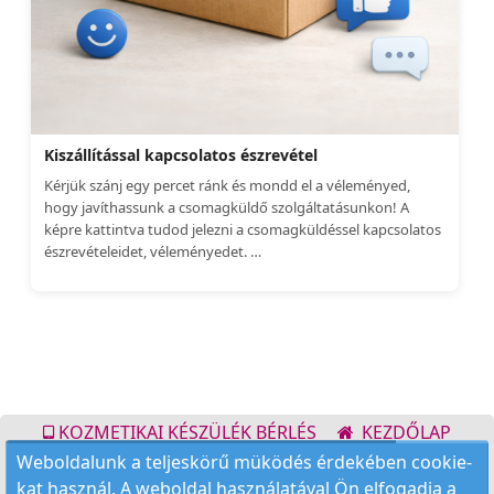
Kiszállítással kapcsolatos észrevétel
Kérjük szánj egy percet ránk és mondd el a véleményed,
hogy javíthassunk a csomagküldő szolgáltatásunkon! A
képre kattintva tudod jelezni a csomagküldéssel kapcsolatos
észrevételeidet, véleményedet.
Köszönjük szépen :)
KOZMETIKAI KÉSZÜLÉK BÉRLÉS
KEZDŐLAP
Weboldalunk a teljeskörű müködés érdekében cookie-
ELÉRHETŐSÉG
RENDELÉSI FELTÉTELEK
kat használ. A weboldal használatával Ön elfogadja a