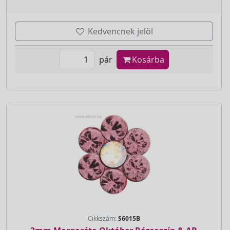
Kedvencnek jelöl
pár
Kosárba
Cikkszám:
S6015B