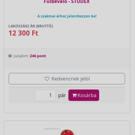
Fülbevaló - STUDEX
A szakmai árhoz jelentkezzen be!
LAKOSSÁGI ÁR (BRUTTÓ)
12 300 Ft
Jutalom:
246 pont
Kedvencnek jelöl
pár
Kosárba