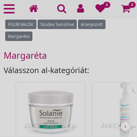
Ko
0
0
FÜLBEVALÓK
Studex Sensitive
Aranyozott
Margaréta
Margaréta
Válasszon al-kategóriát:
›