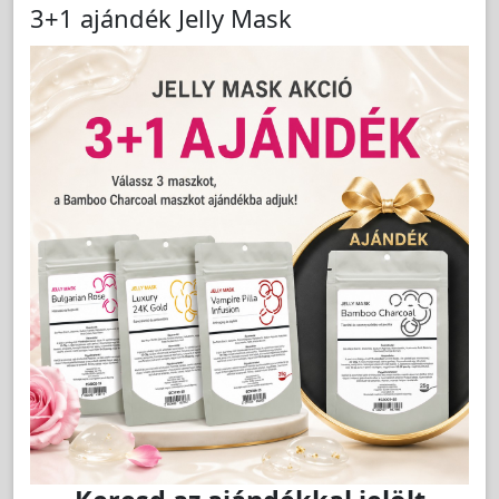
3+1 ajándék Jelly Mask
Cikkszám:
S6049
5mm Margaréta Április Kristály & Szeptember
Zafír, Aranyozott Fülbevaló - STUDEX
A szakmai árhoz jelentkezzen be!
LAKOSSÁGI ÁR (BRUTTÓ)
12 300 Ft
Jutalom:
246 pont