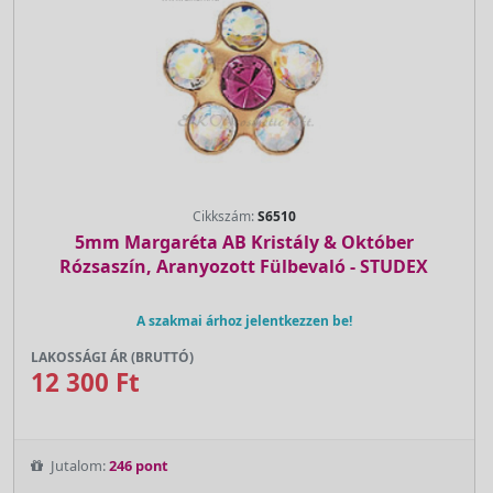
Cikkszám:
S6510
5mm Margaréta AB Kristály & Október
Rózsaszín, Aranyozott Fülbevaló - STUDEX
A szakmai árhoz jelentkezzen be!
LAKOSSÁGI ÁR (BRUTTÓ)
12 300 Ft
Jutalom:
246 pont