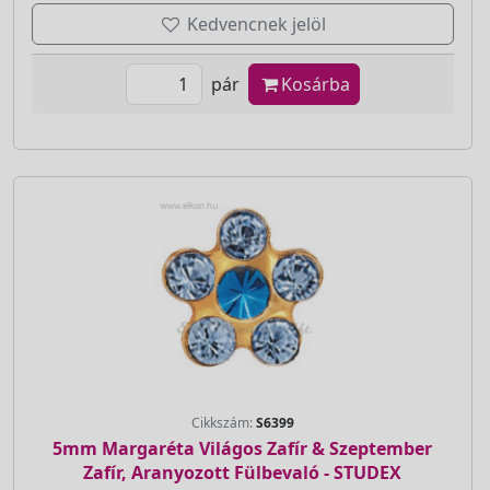
Kedvencnek jelöl
pár
Kosárba
Cikkszám:
S6399
5mm Margaréta Világos Zafír & Szeptember
Zafír, Aranyozott Fülbevaló - STUDEX