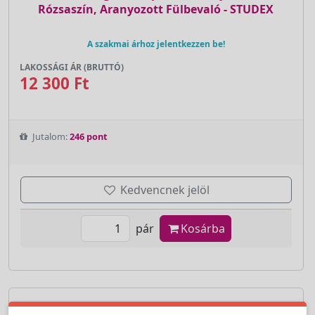
Rózsaszín, Aranyozott Fülbevaló - STUDEX
A szakmai árhoz jelentkezzen be!
LAKOSSÁGI ÁR (BRUTTÓ)
12 300 Ft
Jutalom:
246 pont
Kedvencnek jelöl
pár
Kosárba