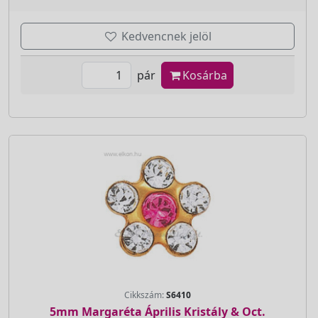
Kedvencnek jelöl
pár
Kosárba
Cikkszám:
S6410
5mm Margaréta Április Kristály & Oct.