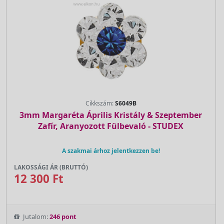
Cikkszám:
S6049B
3mm Margaréta Április Kristály & Szeptember
Zafír, Aranyozott Fülbevaló - STUDEX
A szakmai árhoz jelentkezzen be!
LAKOSSÁGI ÁR (BRUTTÓ)
12 300 Ft
Jutalom:
246 pont