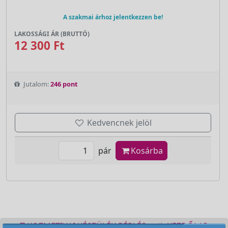
A szakmai árhoz jelentkezzen be!
LAKOSSÁGI ÁR (BRUTTÓ)
12 300 Ft
Jutalom:
246 pont
Kedvencnek jelöl
pár
Kosárba
KOZMETIKAI KÉSZÜLÉK BÉRLÉS
KEZDŐLAP