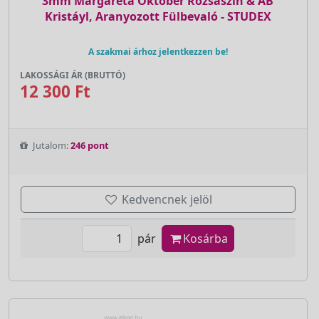
3mm Margaréta Október Rózsaszín & AB
Kristáyl, Aranyozott Fülbevaló - STUDEX
A szakmai árhoz jelentkezzen be!
LAKOSSÁGI ÁR (BRUTTÓ)
12 300 Ft
Jutalom:
246 pont
Kedvencnek jelöl
pár
Kosárba