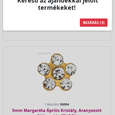
Keresd az ajándékkal jelölt
termékeket!
Kedvencnek jelöl
BEZÁRÁS
(2)
pár
Kosárba
Cikkszám:
S6004
5mm Margaréta Április Kristály, Aranyozott