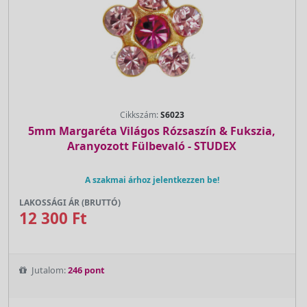
Cikkszám:
S6023
5mm Margaréta Világos Rózsaszín & Fukszia,
Aranyozott Fülbevaló - STUDEX
A szakmai árhoz jelentkezzen be!
LAKOSSÁGI ÁR (BRUTTÓ)
12 300 Ft
Jutalom:
246 pont