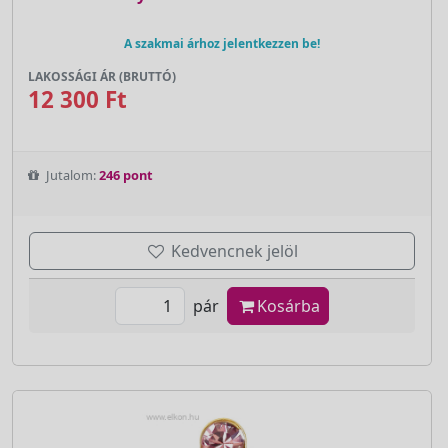
A szakmai árhoz jelentkezzen be!
LAKOSSÁGI ÁR (BRUTTÓ)
12 300 Ft
Jutalom:
246 pont
Kedvencnek jelöl
pár
Kosárba