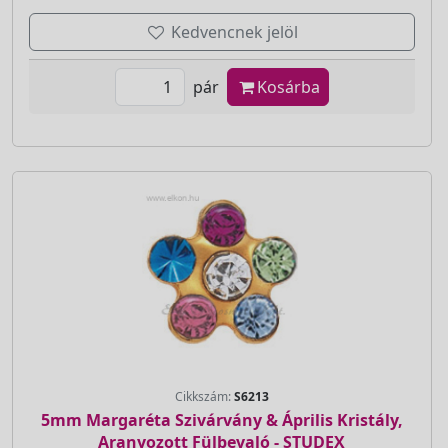
Kedvencnek jelöl
pár
Kosárba
Cikkszám:
S6213
5mm Margaréta Szivárvány & Április Kristály,
Aranyozott Fülbevaló - STUDEX