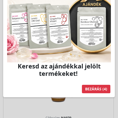
Jutalom:
65 pont
Kedvencnek jelöl
db
Kosárba
Keresd az ajándékkal jelölt
termékeket!
BEZÁRÁS
(3)
Cikkszám:
NA070