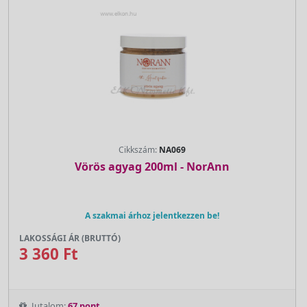
Cikkszám:
NA069
Vörös agyag 200ml - NorAnn
A szakmai árhoz jelentkezzen be!
LAKOSSÁGI ÁR (BRUTTÓ)
3 360 Ft
Jutalom:
67 pont