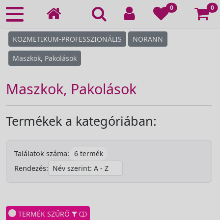
Ko
0
0
KOZMETIKUM-PROFESSZIONÁLIS
NORANN
Maszkok, Pakolások
Maszkok, Pakolások
Termékek a kategóriában:
6 termék
Találatok száma:
Rendezés:
TERMÉK SZŰRŐ