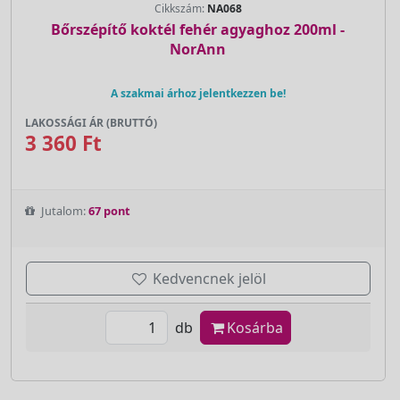
Cikkszám:
NA068
Bőrszépítő koktél fehér agyaghoz 200ml -
NorAnn
A szakmai árhoz jelentkezzen be!
LAKOSSÁGI ÁR (BRUTTÓ)
3 360 Ft
Jutalom:
67 pont
Kedvencnek jelöl
db
Kosárba