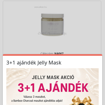
Cikkszám:
NA067
Fehér agyag 200ml - NorAnn
3+1 ajándék Jelly Mask
A szakmai árhoz jelentkezzen be!
LAKOSSÁGI ÁR (BRUTTÓ)
3 260 Ft