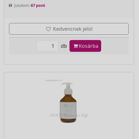
Jutalom:
67 pont
Kedvencnek jelöl
db
Kosárba