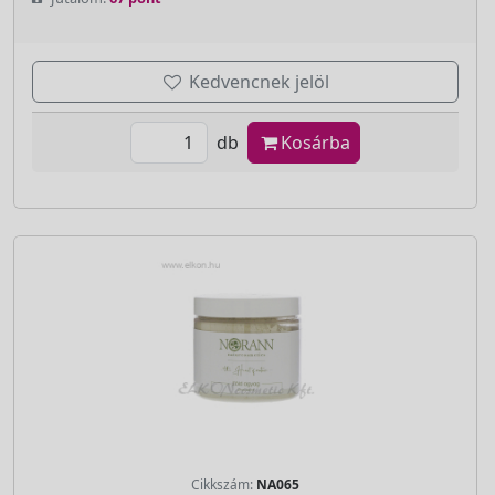
Kedvencnek jelöl
db
Kosárba
Cikkszám:
NA065