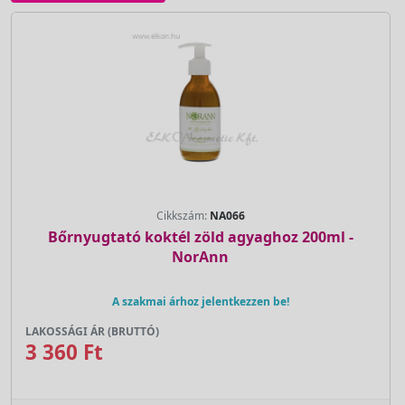
Cikkszám:
NA066
Bőrnyugtató koktél zöld agyaghoz 200ml -
NorAnn
A szakmai árhoz jelentkezzen be!
LAKOSSÁGI ÁR (BRUTTÓ)
3 360 Ft