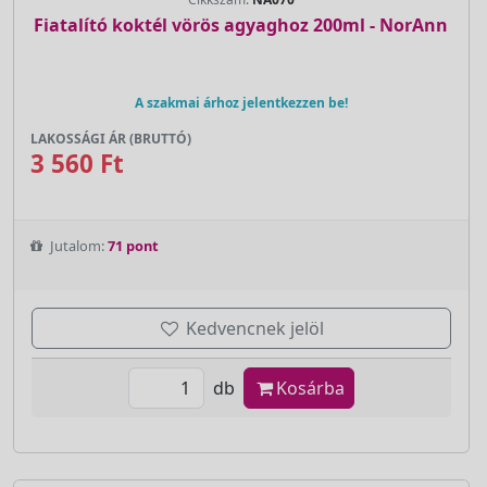
Fiatalító koktél vörös agyaghoz 200ml - NorAnn
A szakmai árhoz jelentkezzen be!
LAKOSSÁGI ÁR (BRUTTÓ)
3 560 Ft
Jutalom:
71 pont
Kedvencnek jelöl
db
Kosárba