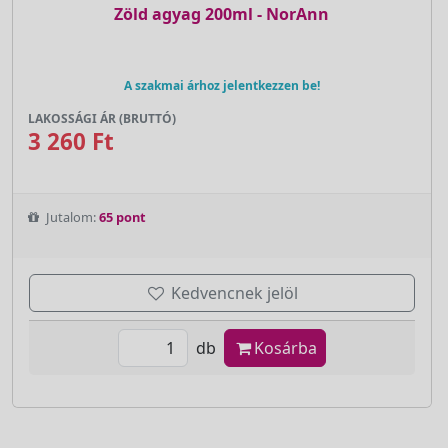
Zöld agyag 200ml - NorAnn
A szakmai árhoz jelentkezzen be!
LAKOSSÁGI ÁR (BRUTTÓ)
3 260 Ft
Jutalom:
65 pont
Kedvencnek jelöl
db
Kosárba