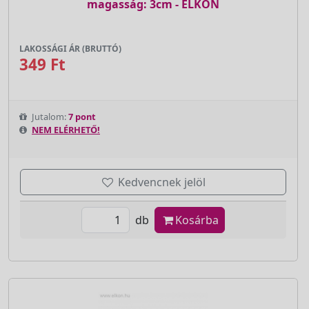
magasság: 3cm - ELKON
LAKOSSÁGI ÁR (BRUTTÓ)
349 Ft
Jutalom:
7 pont
NEM ELÉRHETŐ!
Kedvencnek jelöl
db
Kosárba