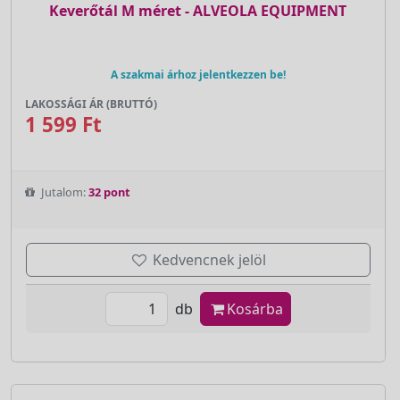
Keverőtál M méret - ALVEOLA EQUIPMENT
A szakmai árhoz jelentkezzen be!
LAKOSSÁGI ÁR (BRUTTÓ)
1 599 Ft
Jutalom:
32 pont
Kedvencnek jelöl
db
Kosárba