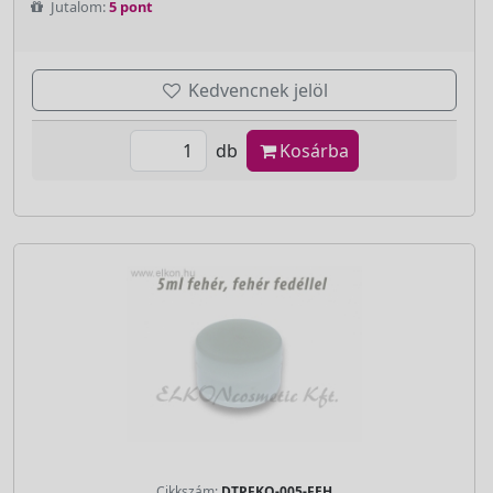
Jutalom:
5 pont
Kedvencnek jelöl
db
Kosárba
Cikkszám:
DTPFKO-005-FEH