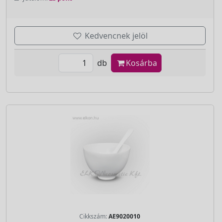
Kedvencnek jelöl
db
Kosárba
Cikkszám:
AE9020010