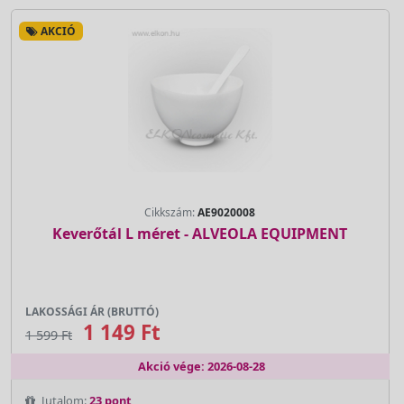
AKCIÓ
Cikkszám:
AE9020008
Keverőtál L méret - ALVEOLA EQUIPMENT
LAKOSSÁGI ÁR (BRUTTÓ)
1 149 Ft
1 599 Ft
Akció vége: 2026-08-28
Jutalom:
23 pont