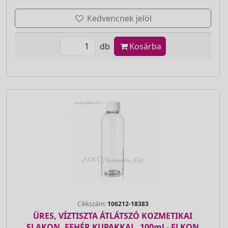
Kedvencnek jelöl
db
Kosárba
Cikkszám:
106212-18383
ÜRES, VÍZTISZTA ÁTLÁTSZÓ KOZMETIKAI
FLAKON, FEHÉR KUPAKKAL, 100ml - ELKON