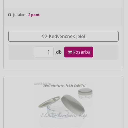
Jutalom:
2 pont
Kedvencnek jelöl
db
Kosárba