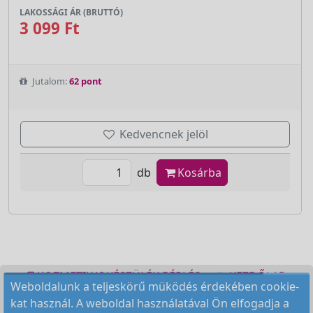
LAKOSSÁGI ÁR (BRUTTÓ)
3 099 Ft
Jutalom:
62 pont
Kedvencnek jelöl
db
Kosárba
KOZMETIKAI KÉSZÜLÉK BÉRLÉS
KEZDŐLAP
Weboldalunk a teljeskörű müködés érdekében cookie-
ELÉRHETŐSÉG
RENDELÉSI FELTÉTELEK
kat használ. A weboldal használatával Ön elfogadja a