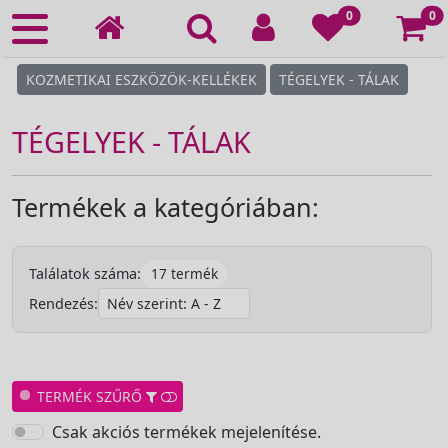
Ko
0
0
KOZMETIKAI ESZKÖZÖK-KELLÉKEK
TÉGELYEK - TÁLAK
TÉGELYEK - TÁLAK
Termékek a kategóriában:
17 termék
Találatok száma:
Rendezés:
TERMÉK SZŰRŐ
Csak akciós termékek mejelenítése.