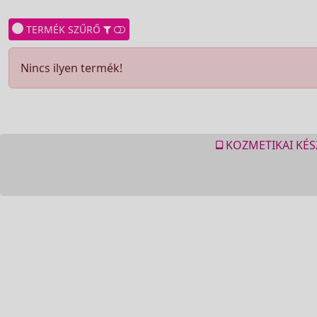
TERMÉK SZŰRŐ
Nincs ilyen termék!
KOZMETIKAI KÉS