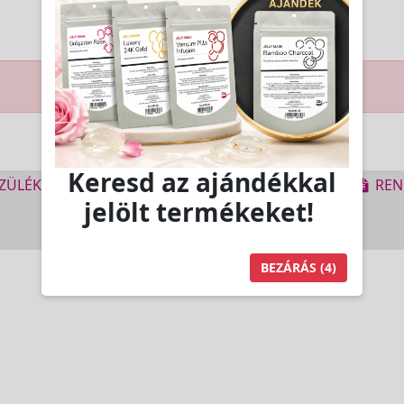
Keresd az ajándékkal
ZÜLÉK BÉRLÉS
KEZDŐLAP
ELÉRHETŐSÉG
REN
jelölt termékeket!
Copyright © 2009-2026 All Rights Reserved.
BEZÁRÁS
(4)