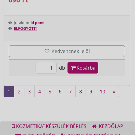
Jutalom:
14 pont
ELFOGYOTT!
Kedvencnek jelöl
db
Kosárba
1
2
3
4
5
6
7
8
9
10
»
KOZMETIKAI KÉSZÜLÉK BÉRLÉS
KEZDŐLAP