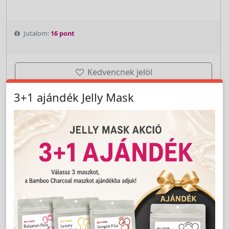
Jutalom:
16 pont
Kedvencnek jelöl
db
Kosárba