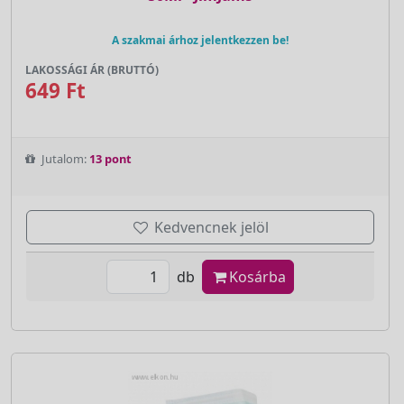
A szakmai árhoz jelentkezzen be!
LAKOSSÁGI ÁR (BRUTTÓ)
649 Ft
Jutalom:
13 pont
Kedvencnek jelöl
db
Kosárba