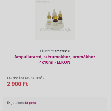
Cikkszám:
ampt4x10
Ampullatartó, szérumokhoz, aromákhoz
4x10ml - ELKON
LAKOSSÁGI ÁR (BRUTTÓ)
2 900 Ft
Jutalom:
58 pont