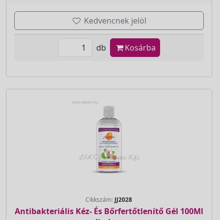
Kedvencnek jelöl
db
Kosárba
Cikkszám:
JJ2028
Antibakteriális Kéz- És Bőrfertőtlenítő Gél 100Ml