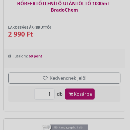
BŐRFERTŐTLENÍTŐ UTÁNTÖLTŐ 1000ml -
BradoChem
LAKOSSÁGI ÁR (BRUTTÓ)
2 990 Ft
Jutalom:
60 pont
Kedvencnek jelöl
db
Kosárba