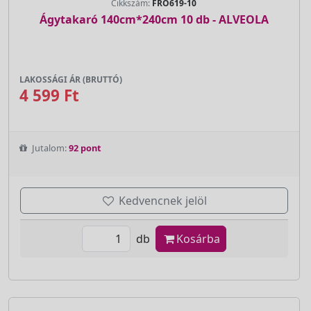
Cikkszám:
FRO619-10
Ágytakaró 140cm*240cm 10 db - ALVEOLA
LAKOSSÁGI ÁR (BRUTTÓ)
4 599 Ft
Jutalom:
92 pont
Kedvencnek jelöl
db
Kosárba