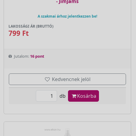
- JimJams
A szakmai árhoz jelentkezzen be!
LAKOSSÁGI ÁR (BRUTTÓ)
799 Ft
Jutalom:
16 pont
Kedvencnek jelöl
db
Kosárba