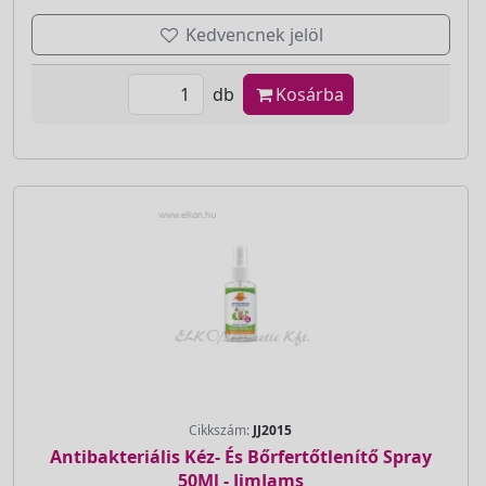
Kedvencnek jelöl
db
Kosárba
Cikkszám:
JJ2015
Antibakteriális Kéz- És Bőrfertőtlenítő Spray
50Ml - JimJams