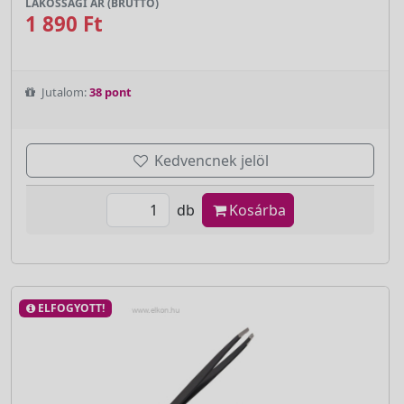
LAKOSSÁGI ÁR (BRUTTÓ)
1 890 Ft
Jutalom:
38 pont
Kedvencnek jelöl
db
Kosárba
ELFOGYOTT!