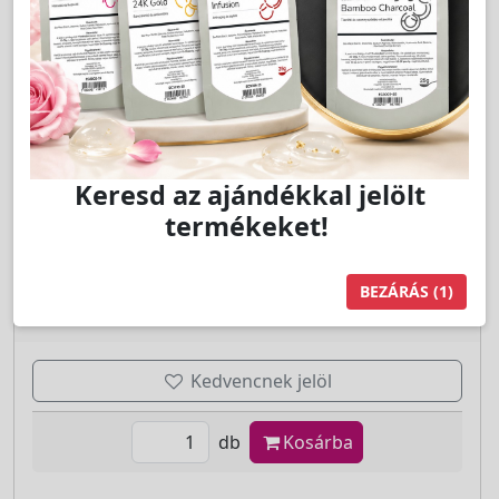
Cikkszám:
SO23015
Basic Antibakteriális kéz- és bőrfertőtlenítő
spray 250ml - Solanie
LAKOSSÁGI ÁR (BRUTTÓ)
1 199 Ft
Jutalom:
24 pont
Kedvencnek jelöl
db
Kosárba