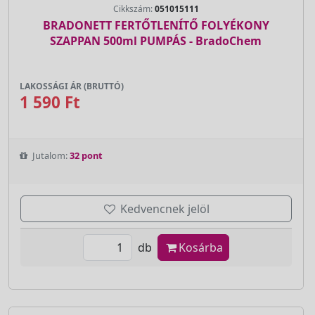
Cikkszám:
051015111
BRADONETT FERTŐTLENÍTŐ FOLYÉKONY
SZAPPAN 500ml PUMPÁS - BradoChem
LAKOSSÁGI ÁR (BRUTTÓ)
1 590 Ft
Jutalom:
32 pont
Kedvencnek jelöl
db
Kosárba