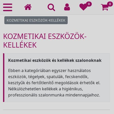
Ko
0
0
KOZMETIKAI ESZKÖZÖK-KELLÉKEK
KOZMETIKAI ESZKÖZÖK-
KELLÉKEK
Kozmetikai eszközök és kellékek szalonoknak
Ebben a kategóriában egyszer használatos
eszközök, tégelyek, spatulák, fecskendők,
kesztyűk és fertőtlenítő megoldások érhetők el.
Nélkülözhetetlen kellékek a higiénikus,
professzionális szalonmunka mindennapjaihoz.