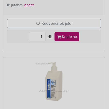
Jutalom:
2 pont
Kedvencnek jelöl
db
Kosárba