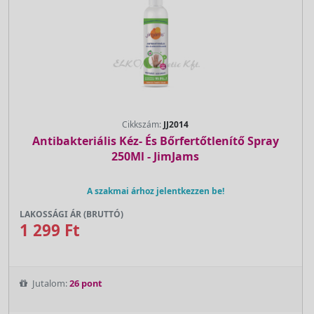
Cikkszám:
JJ2014
Antibakteriális Kéz- És Bőrfertőtlenítő Spray
250Ml - JimJams
A szakmai árhoz jelentkezzen be!
LAKOSSÁGI ÁR (BRUTTÓ)
1 299 Ft
Jutalom:
26 pont