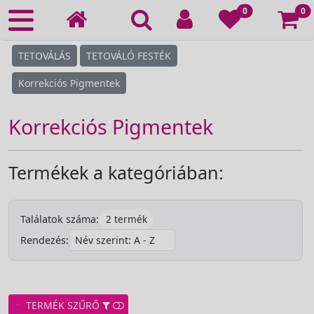
Ko
0
0
TETOVÁLÁS
TETOVÁLÓ FESTÉK
Korrekciós Pigmentek
Korrekciós Pigmentek
Termékek a kategóriában:
2 termék
Találatok száma:
Rendezés:
TERMÉK SZŰRŐ