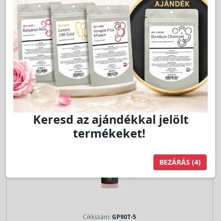
Kedvencnek jelöl
db
Kosárba
Keresd az ajándékkal jelölt
termékeket!
BEZÁRÁS
(4)
Cikkszám:
GP90T-5