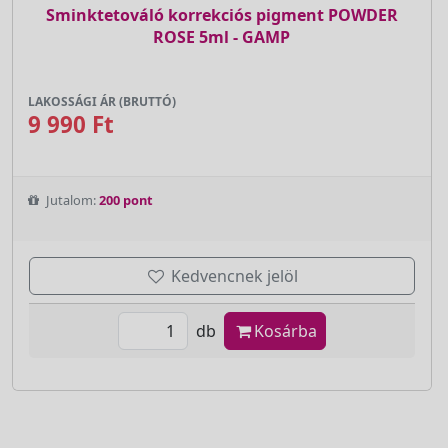
Sminktetováló korrekciós pigment POWDER
ROSE 5ml - GAMP
LAKOSSÁGI ÁR (BRUTTÓ)
9 990 Ft
Jutalom:
200 pont
Kedvencnek jelöl
db
Kosárba