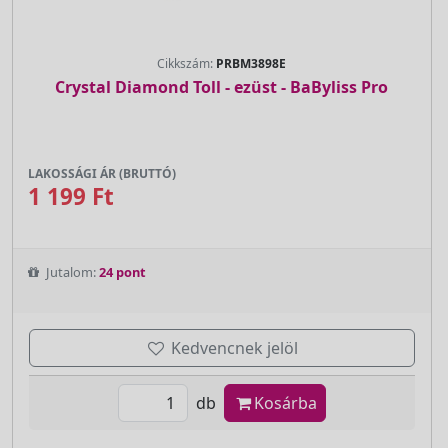
Cikkszám:
PRBM3898E
Crystal Diamond Toll - ezüst - BaByliss Pro
LAKOSSÁGI ÁR (BRUTTÓ)
1 199 Ft
Jutalom:
24 pont
Kedvencnek jelöl
db
Kosárba