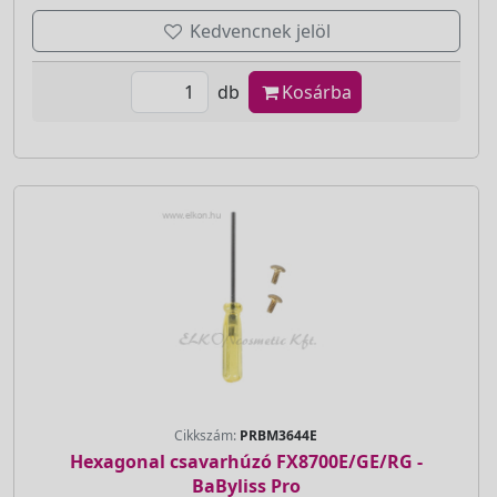
Kedvencnek jelöl
db
Kosárba
Cikkszám:
PRBM3644E
Hexagonal csavarhúzó FX8700E/GE/RG -
BaByliss Pro