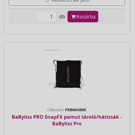
Kedvencnek jelöl
db
Kosárba
Cikkszám:
PRBM4388E
BaByliss PRO SnapFX pamut tároló/hátizsák -
BaByliss Pro