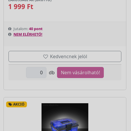
1 999 Ft
Jutalom:
40 pont
NEM ELÉRHETŐ!
Kedvencnek jelöl
db
Nem vásárolható!
AKCIÓ