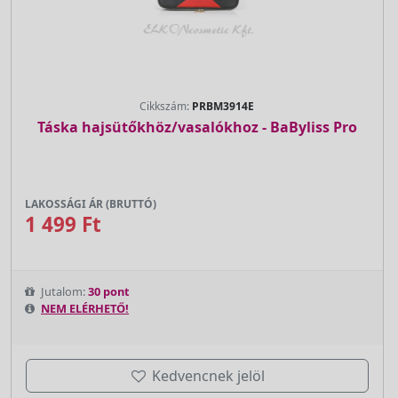
Cikkszám:
PRBM3914E
Táska hajsütőkhöz/vasalókhoz - BaByliss Pro
LAKOSSÁGI ÁR (BRUTTÓ)
1 499 Ft
Jutalom:
30 pont
NEM ELÉRHETŐ!
Kedvencnek jelöl