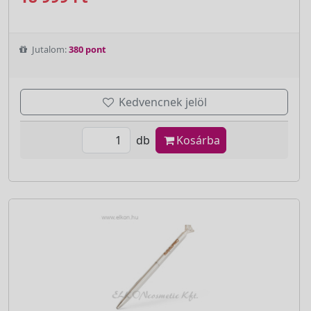
Jutalom:
380 pont
Kedvencnek jelöl
db
Kosárba