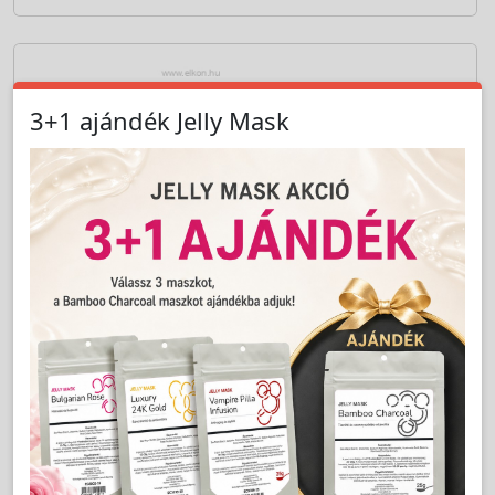
Cikkszám:
PRBM3899E
Crystal Diamond Toll - Golden Rose - BaByliss
Pro
LAKOSSÁGI ÁR (BRUTTÓ)
1 199 Ft