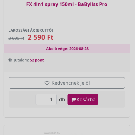
FX 4in1 spray 150ml - BaByliss Pro
LAKOSSÁGI ÁR (BRUTTÓ)
2 590 Ft
3 699 Ft
Akció vége: 2026-08-28
Jutalom:
52 pont
Kedvencnek jelöl
db
Kosárba