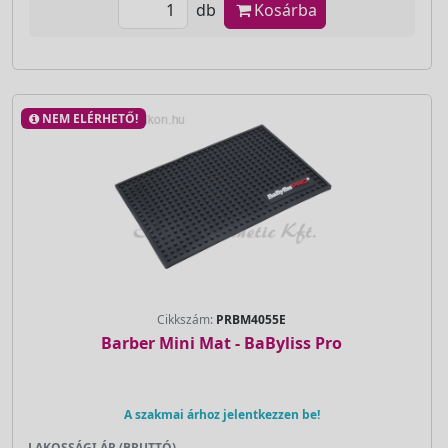
db
Kosárba
NEM ELÉRHETŐ!
Cikkszám:
PRBM4055E
Barber Mini Mat - BaByliss Pro
A szakmai árhoz jelentkezzen be!
LAKOSSÁGI ÁR (BRUTTÓ)