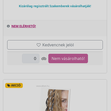
Kizárólag regisztrált Szakemberek vásárolhatják!
NEM ELÉRHETŐ!
Kedvencnek jelöl
db
Nem vásárolható!
AKCIÓ