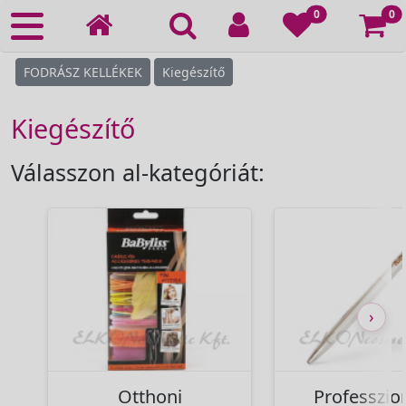
Ko
0
0
FODRÁSZ KELLÉKEK
Kiegészítő
Kiegészítő
Válasszon al-kategóriát:
›
Otthoni
Professzion