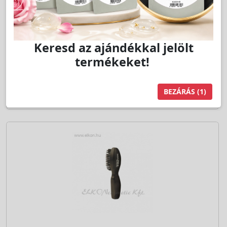
Jutalom:
24 pont
Kedvencnek jelöl
db
Kosárba