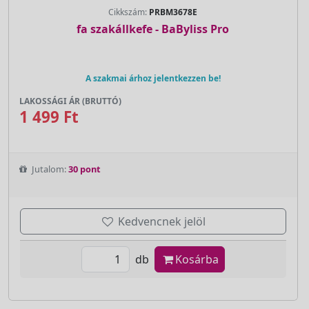
Cikkszám:
PRBM3678E
fa szakállkefe - BaByliss Pro
A szakmai árhoz jelentkezzen be!
LAKOSSÁGI ÁR (BRUTTÓ)
1 499 Ft
Jutalom:
30 pont
Kedvencnek jelöl
db
Kosárba