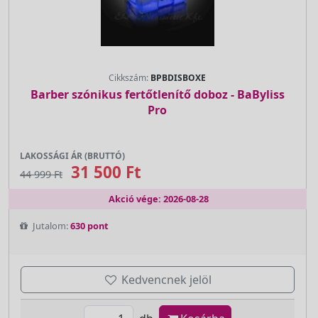
Cikkszám:
BPBDISBOXE
Barber szónikus fertőtlenítő doboz - BaByliss
Pro
LAKOSSÁGI ÁR (BRUTTÓ)
31 500 Ft
44 999 Ft
Akció vége: 2026-08-28
Jutalom:
630 pont
Kedvencnek jelöl