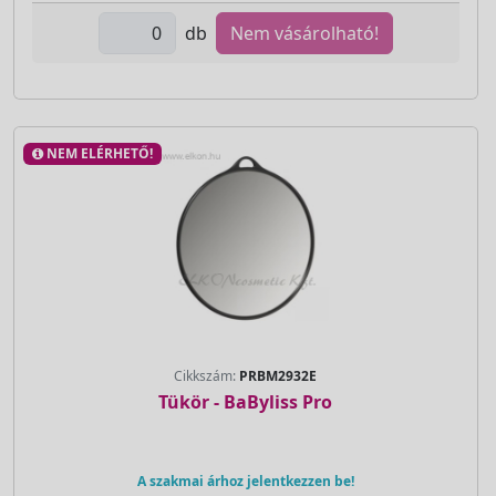
db
Nem vásárolható!
NEM ELÉRHETŐ!
Cikkszám:
PRBM2932E
Tükör - BaByliss Pro
A szakmai árhoz jelentkezzen be!