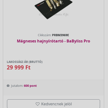
Cikkszám:
PRBM3969E
Mágneses hajnyírótartó - BaByliss Pro
LAKOSSÁGI ÁR (BRUTTÓ)
29 999 Ft
Jutalom:
600 pont
Kedvencnek jelöl