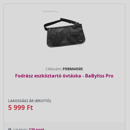
Cikkszám:
PRBM4458E
Fodrász eszköztartó övtáska - BaByliss Pro
LAKOSSÁGI ÁR (BRUTTÓ)
5 999 Ft
Jutalom:
120 pont