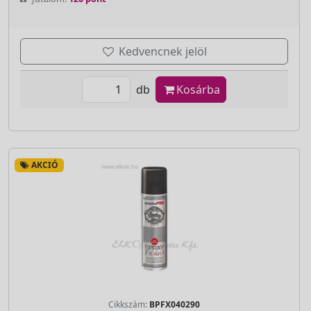
Kedvencnek jelöl
db
Kosárba
AKCIÓ
Cikkszám:
BPFX040290