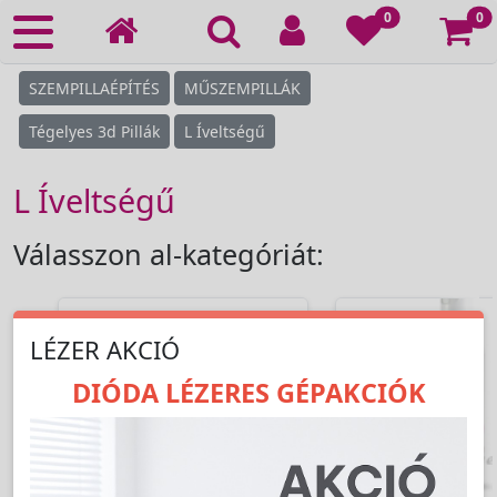
Ko
0
0
SZEMPILLAÉPÍTÉS
MŰSZEMPILLÁK
Tégelyes 3d Pillák
L Íveltségű
L Íveltségű
Válasszon al-kategóriát:
LÉZER AKCIÓ
DIÓDA LÉZERES GÉPAKCIÓK
›