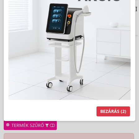
KOZMETIKUM-
EGÉSZSÉG HI
PROFESSZIONÁLIS
Termékek a kategóriában:
0 termék
Találatok száma:
Rendezés:
BEZÁRÁS
(2)
TERMÉK SZŰRŐ