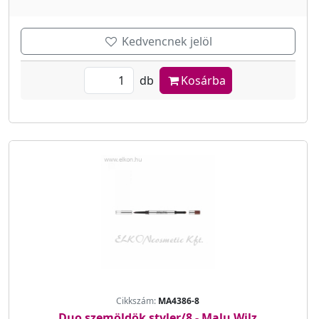
Kedvencnek jelöl
db
Kosárba
Cikkszám:
MA4386-8
Duo szemöldök styler/8 - Malu Wilz