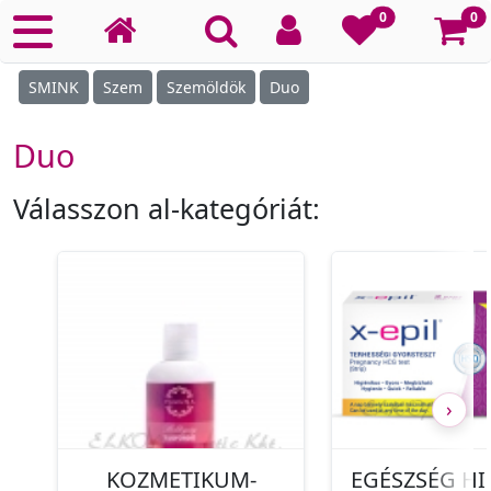
Ko
0
0
SMINK
Szem
Szemöldök
Duo
Duo
Válasszon al-kategóriát:
›
KOZMETIKUM-
EGÉSZSÉG HI