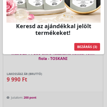
Keresd az ajándékkal jelölt
termékeket!
BEZÁRÁS
(3)
Cikkszám:
TK-MESOLIFTPLUS
MESOLIFT PLUS extra feszsesítő koktél 10ml
fiola - TOSKANI
LAKOSSÁGI ÁR (BRUTTÓ)
9 990 Ft
Jutalom:
200 pont