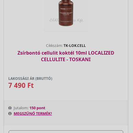
Cikkszám:
TK-LOK.CELL
Zsírbontó cellulit koktél 10ml LOCALIZED
CELLULITE - TOSKANI
LAKOSSÁGI ÁR (BRUTTÓ)
7 490 Ft
Jutalom:
150 pont
MEGSZŰNŐ TERMÉK!