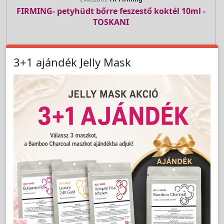
FIRMING- petyhüdt bőrre feszestő koktél 10ml -
TOSKANI
LAKOSSÁGI ÁR (BRUTTÓ)
3+1 ajándék Jelly Mask
9 992 Ft
Jutalom:
200 pont
Kedvencnek jelöl
db
Kosárba