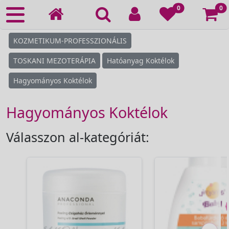
Ko
0
0
KOZMETIKUM-PROFESSZIONÁLIS
TOSKANI MEZOTERÁPIA
Hatóanyag Koktélok
Hagyományos Koktélok
Hagyományos Koktélok
Válasszon al-kategóriát: