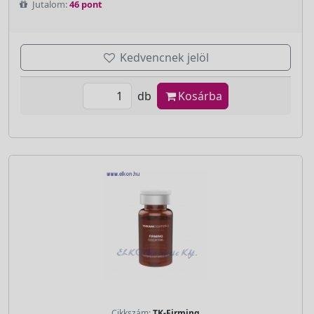
Jutalom:
46 pont
Kedvencnek jelöl
db
Kosárba
Cikkszám:
TK-Firming