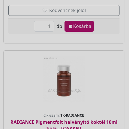
Kedvencnek jelöl
db
Kosárba
Cikkszám:
TK-RADIANCE
RADIANCE Pigmentfolt halványító koktél 10ml
fiola - TOSKANI