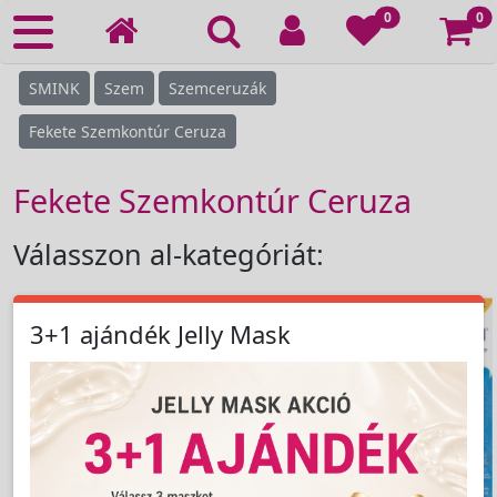
Ko
0
0
SMINK
Szem
Szemceruzák
Fekete Szemkontúr Ceruza
Fekete Szemkontúr Ceruza
Válasszon al-kategóriát:
3+1 ajándék Jelly Mask
›