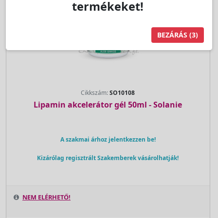
termékeket!
BEZÁRÁS
(3)
Cikkszám:
SO10108
Lipamin akcelerátor gél 50ml - Solanie
A szakmai árhoz jelentkezzen be!
Kizárólag regisztrált Szakemberek vásárolhatják!
NEM ELÉRHETŐ!