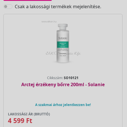
Csak a lakossági termékek mejelenítése.
Cikkszám:
SO10121
Arctej érzékeny bőrre 200ml - Solanie
A szakmai árhoz jelentkezzen be!
LAKOSSÁGI ÁR (BRUTTÓ)
4 599 Ft