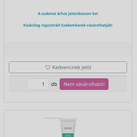
A szakmai árhoz jelentkezzen be!
Kizárólag regisztrált Szakemberek vásárolhatják!
Kedvencnek jelöl
db
Nem vásárolható!