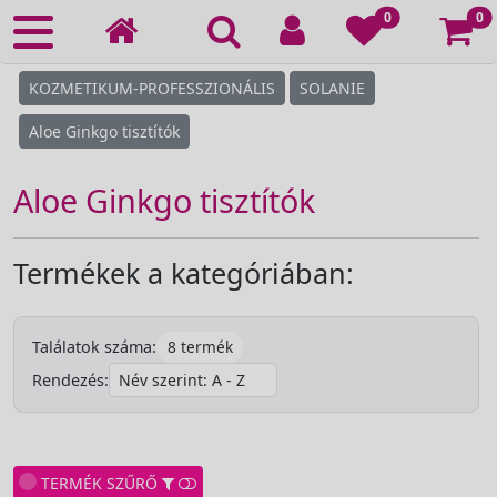
Ko
0
0
KOZMETIKUM-PROFESSZIONÁLIS
SOLANIE
Aloe Ginkgo tisztítók
Aloe Ginkgo tisztítók
Termékek a kategóriában:
8 termék
Találatok száma:
Rendezés:
TERMÉK SZŰRŐ