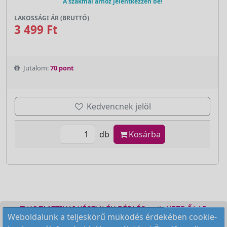
A szakmai árhoz jelentkezzen be!
LAKOSSÁGI ÁR (BRUTTÓ)
3 499 Ft
Jutalom:
70 pont
Kedvencnek jelöl
db
Kosárba
KOZMETIKAI KÉSZÜLÉK BÉRLÉS
KEZDŐLAP
Weboldalunk a teljeskörű müködés érdekében cookie-
ELÉRHETŐSÉG
RENDELÉSI FELTÉTELEK