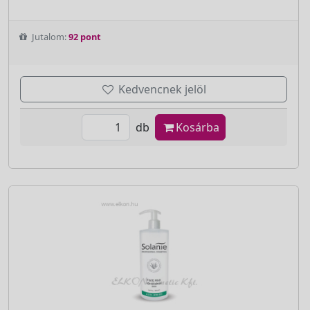
Jutalom:
92 pont
Kedvencnek jelöl
db
Kosárba