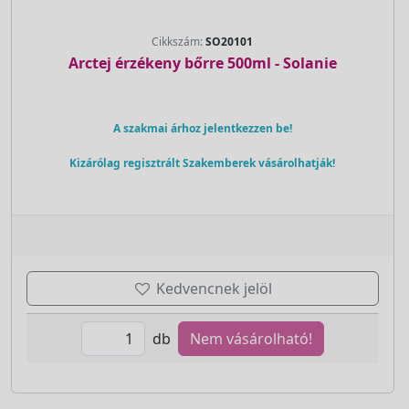
Cikkszám:
SO20101
Arctej érzékeny bőrre 500ml - Solanie
A szakmai árhoz jelentkezzen be!
Kizárólag regisztrált Szakemberek vásárolhatják!
Kedvencnek jelöl
db
Nem vásárolható!