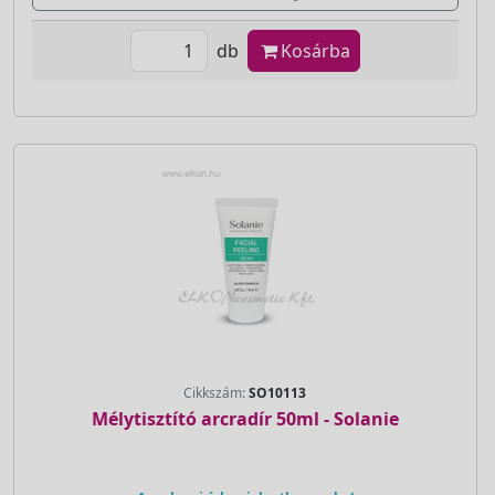
db
Kosárba
Cikkszám:
SO10113
Mélytisztító arcradír 50ml - Solanie