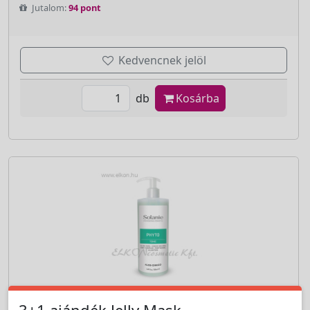
Jutalom:
94 pont
Kedvencnek jelöl
db
Kosárba