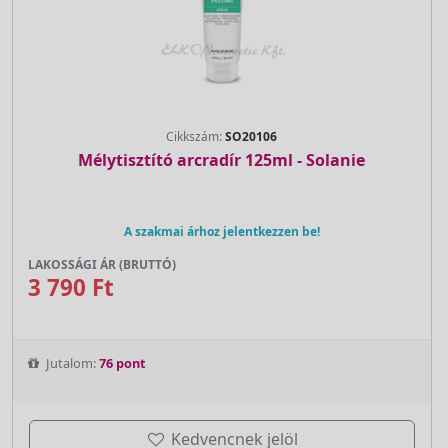
Cikkszám:
SO20106
Mélytisztító arcradír 125ml - Solanie
A szakmai árhoz jelentkezzen be!
LAKOSSÁGI ÁR (BRUTTÓ)
3 790 Ft
Jutalom:
76 pont
Kedvencnek jelöl