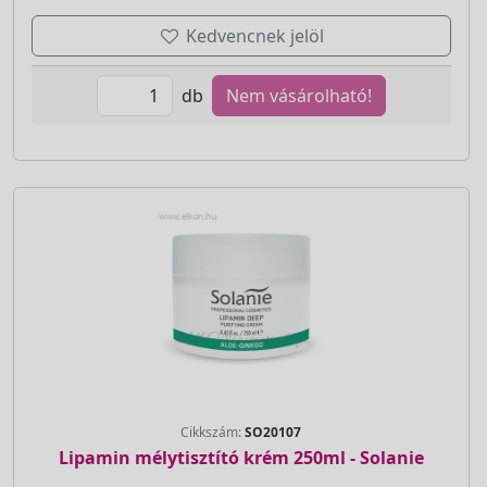
Kedvencnek jelöl
db
Nem vásárolható!
Cikkszám:
SO20107
Lipamin mélytisztító krém 250ml - Solanie