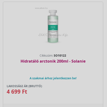
Cikkszám:
SO10122
Hidratáló arctonik 200ml - Solanie
A szakmai árhoz jelentkezzen be!
LAKOSSÁGI ÁR (BRUTTÓ)
4 699 Ft