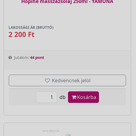
Hópihe masszázsolaj 250ml - YAMUNA
LAKOSSÁGI ÁR (BRUTTÓ)
2 200 Ft
Jutalom:
44 pont
Kedvencnek jelöl
db
Kosárba