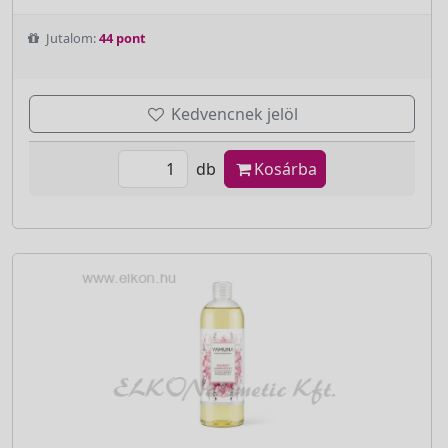
Jutalom:
44 pont
Kedvencnek jelöl
db
Kosárba