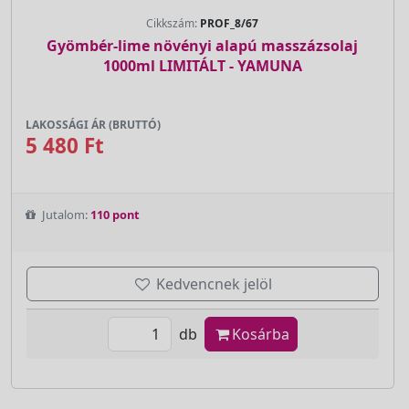
Cikkszám:
PROF_8/67
Gyömbér-lime növényi alapú masszázsolaj
1000ml LIMITÁLT - YAMUNA
LAKOSSÁGI ÁR (BRUTTÓ)
5 480 Ft
Jutalom:
110 pont
Kedvencnek jelöl
db
Kosárba