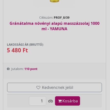
Cikkszám:
PROF_8/39
Gránátalma növényi alapú masszázsolaj 1000
ml - YAMUNA
LAKOSSÁGI ÁR (BRUTTÓ)
5 480 Ft
Jutalom:
110 pont
Kedvencnek jelöl
db
Kosárba