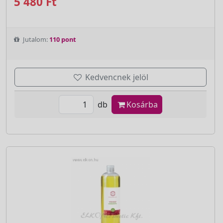
5 480 Ft
Jutalom:
110 pont
Kedvencnek jelöl
db
Kosárba