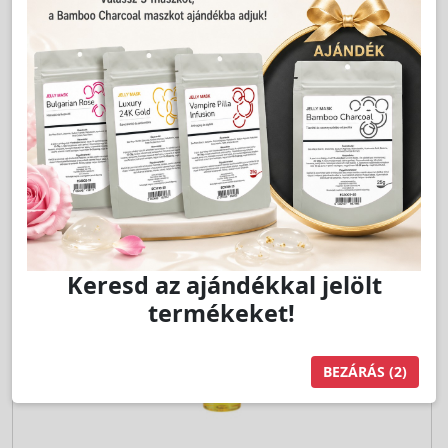
Jutalom:
44 pont
Kedvencnek jelöl
db
Kosárba
Keresd az ajándékkal jelölt
termékeket!
BEZÁRÁS
(1)