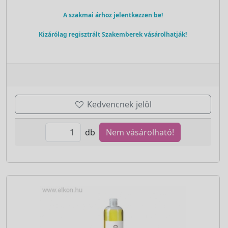
A szakmai árhoz jelentkezzen be!
Kizárólag regisztrált Szakemberek vásárolhatják!
Kedvencnek jelöl
db
Nem vásárolható!