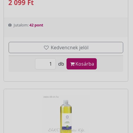
2 099 Ft
Jutalom:
42 pont
Kedvencnek jelöl
db
Kosárba