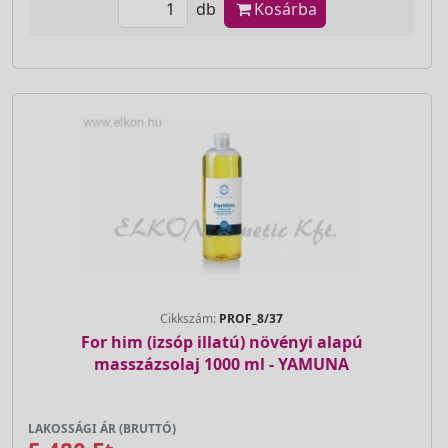
db
Kosárba
Cikkszám:
PROF_8/37
For him (izsóp illatú) növényi alapú
masszázsolaj 1000 ml - YAMUNA
LAKOSSÁGI ÁR (BRUTTÓ)