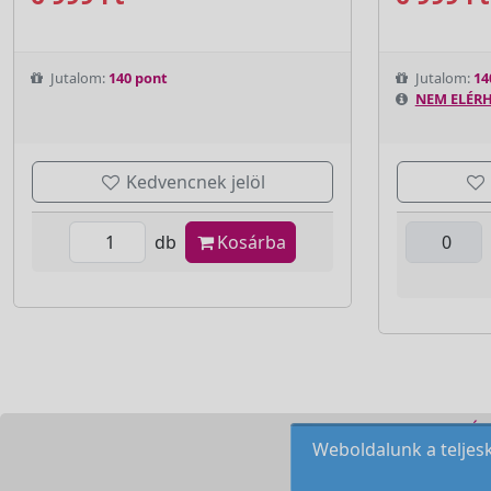
Jutalom:
140 pont
Jutalom:
14
NEM ELÉRH
Kedvencnek jelöl
db
Kosárba
KOZMETIKAI KÉS
Weboldalunk a teljesk