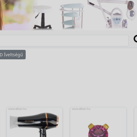
D Íveltségű