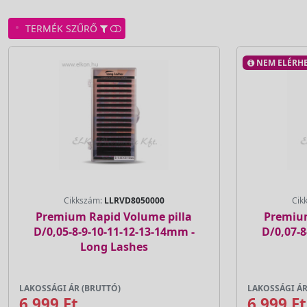
TERMÉK SZŰRŐ
NEM ELÉRHE
Cikkszám:
LLRVD8050000
Cik
Premium Rapid Volume pilla
Premium
D/0,05-8-9-10-11-12-13-14mm -
D/0,07-8
Long Lashes
LAKOSSÁGI ÁR (BRUTTÓ)
LAKOSSÁGI ÁR
6 999 Ft
6 999 Ft