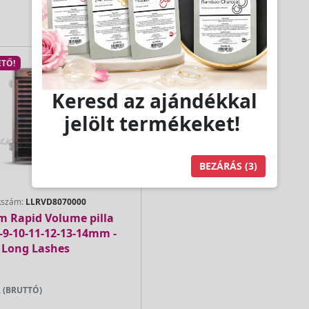
TŐ!
Keresd az ajándékkal
jelölt termékeket!
BEZÁRÁS
(3)
kszám:
LLRVD8070000
 Rapid Volume pilla
-9-10-11-12-13-14mm -
Long Lashes
 (BRUTTÓ)