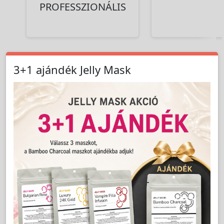
PROFESSZIONÁLIS
3+1 ajándék Jelly Mask
Termékek a kategóriában:
1 termék
Találatok száma:
Rendezés:
TERMÉK SZŰRŐ
Csak akciós termékek mejelenítése.