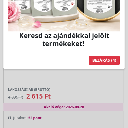
AKCIÓ
Keresd az ajándékkal jelölt
termékeket!
Cikkszám:
MA4385-26
BEZÁRÁS
(3)
Szemöldök Designer 26 - Malu Wilz
LAKOSSÁGI ÁR (BRUTTÓ)
2 615 Ft
4 899 Ft
Akció vége: 2026-08-28
Jutalom:
52 pont