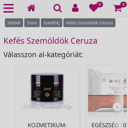
Ko
0
0
SMINK
Szem
Szemhéj
Kefés Szemöldök Ceruza
Kefés Szemöldök Ceruza
Válasszon al-kategóriát:
›
KOZMETIKUM-
EGÉSZSÉG HI