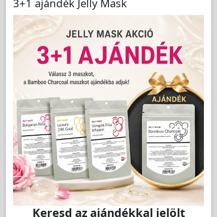
3+1 ajándék Jelly Mask
LAKOSSÁGI ÁR (BRUTTÓ)
7 890 Ft
Jutalom:
158 pont
KIFUTÓ!
Kedvencnek jelöl
db
Kosárba
KIFUTÓ!
Keresd az ajándékkal jelölt