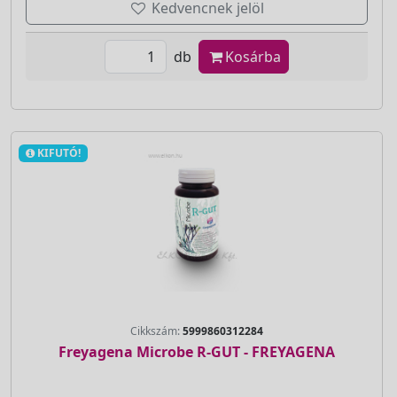
Kedvencnek jelöl
db
Kosárba
KIFUTÓ!
Cikkszám:
5999860312284
Freyagena Microbe R-GUT - FREYAGENA