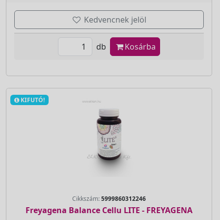
Kedvencnek jelöl
db
Kosárba
KIFUTÓ!
Cikkszám:
5999860312246
Freyagena Balance Cellu LITE - FREYAGENA