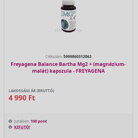
Cikkszám:
5999860312062
Freyagena Balance Bartha Mg2 + (magnézium-
malát) kapszula - FREYAGENA
LAKOSSÁGI ÁR (BRUTTÓ)
4 990 Ft
Jutalom:
100 pont
KIFUTÓ!