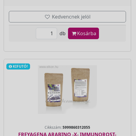
Kedvencnek jelöl
db
Kosárba
KIFUTÓ!
Cikkszám:
5999860312055
FREYAGENA ARABINO -X- IMMUNOROST-