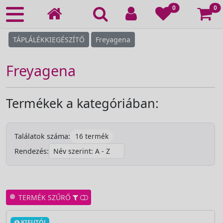
Ko
0
0
TÁPLÁLÉKKIEGÉSZÍTŐ
Freyagena
Freyagena
Termékek a kategóriában:
16 termék
Találatok száma:
Rendezés:
TERMÉK SZŰRŐ
KIFUTÓ!