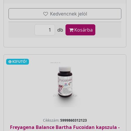
Kedvencnek jelöl
db
Kosárba
KIFUTÓ!
Cikkszám:
5999860312123
Freyagena Balance Bartha Fucoidan kapszula -