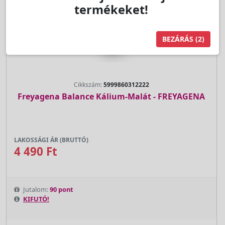
termékeket!
BEZÁRÁS
(1)
Cikkszám:
5999860312222
Freyagena Balance Kálium-Malát - FREYAGENA
LAKOSSÁGI ÁR (BRUTTÓ)
4 490 Ft
Jutalom:
90 pont
KIFUTÓ!