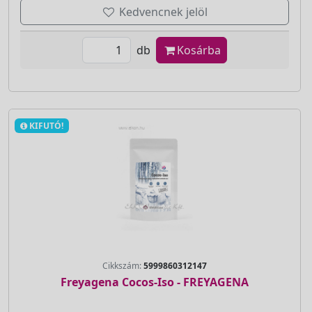
Kedvencnek jelöl
db
Kosárba
KIFUTÓ!
Cikkszám:
5999860312147
Freyagena Cocos-Iso - FREYAGENA