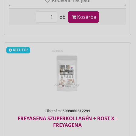
Kedvencnek jelöl
db
Kosárba
KIFUTÓ!
Cikkszám:
5999860312291
FREYAGENA SZUPERKOLLAGÉN + ROST-X -
FREYAGENA