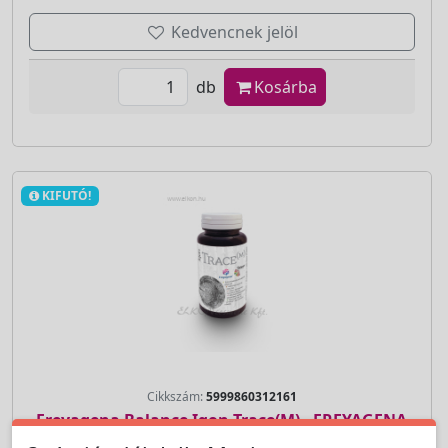
Kedvencnek jelöl
db
Kosárba
KIFUTÓ!
Cikkszám:
5999860312161
Freyagena Balance Iqon Trace(M) - FREYAGENA