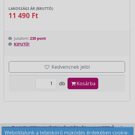
LAKOSSÁGI ÁR (BRUTTÓ)
11 490 Ft
Jutalom:
230 pont
KIFUTÓ!
Kedvencnek jelöl
db
Kosárba
KOZMETIKAI KÉSZÜLÉK BÉRLÉS
KEZDŐLAP
Weboldalunk a teljeskörű müködés érdekében cookie-