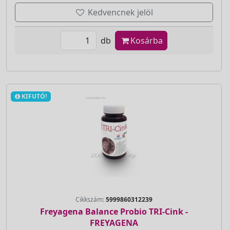
Kedvencnek jelöl
db
Kosárba
KIFUTÓ!
Cikkszám:
5999860312239
Freyagena Balance Probio TRI-Cink -
FREYAGENA