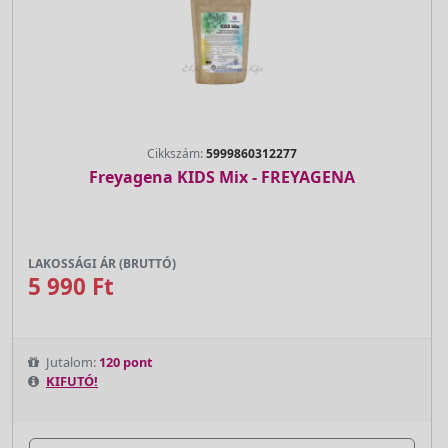
Cikkszám:
5999860312277
Freyagena KIDS Mix - FREYAGENA
LAKOSSÁGI ÁR (BRUTTÓ)
5 990 Ft
Jutalom:
120 pont
KIFUTÓ!