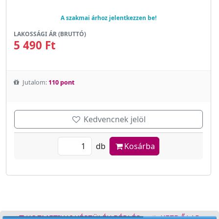
A szakmai árhoz jelentkezzen be!
LAKOSSÁGI ÁR (BRUTTÓ)
5 490 Ft
Jutalom:
110 pont
Kedvencnek jelöl
db
Kosárba
KOZMETIKAI KÉSZÜLÉK BÉRLÉS
KEZDŐLAP