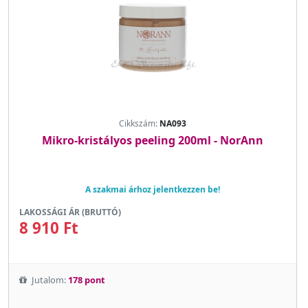
Cikkszám:
NA093
Mikro-kristályos peeling 200ml - NorAnn
A szakmai árhoz jelentkezzen be!
LAKOSSÁGI ÁR (BRUTTÓ)
8 910 Ft
Jutalom:
178 pont