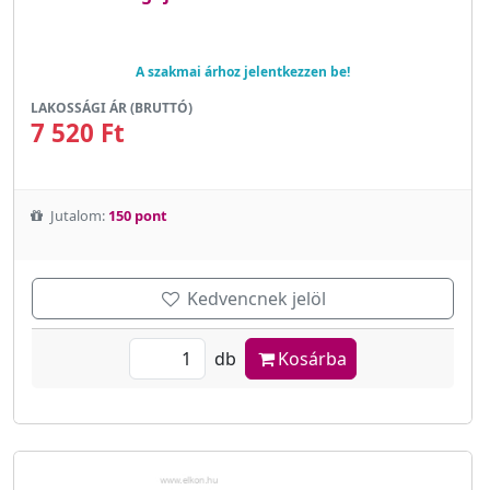
A szakmai árhoz jelentkezzen be!
LAKOSSÁGI ÁR (BRUTTÓ)
7 520 Ft
Jutalom:
150 pont
Kedvencnek jelöl
db
Kosárba