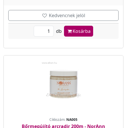
Kedvencnek jelöl
db
Kosárba
Cikkszám:
NA005
Bőrmegújító arcradir 200m - NorAnn