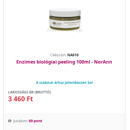
Cikkszám:
NA010
Enzimes biológiai peeling 100ml - NorAnn
A szakmai árhoz jelentkezzen be!
LAKOSSÁGI ÁR (BRUTTÓ)
3 460 Ft
Jutalom:
69 pont