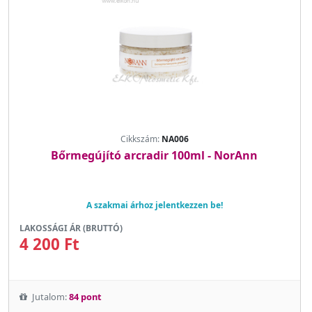
Cikkszám:
NA006
Bőrmegújító arcradir 100ml - NorAnn
A szakmai árhoz jelentkezzen be!
LAKOSSÁGI ÁR (BRUTTÓ)
4 200 Ft
Jutalom:
84 pont