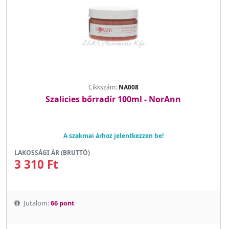
Cikkszám:
NA008
Szalicies bőrradír 100ml - NorAnn
A szakmai árhoz jelentkezzen be!
LAKOSSÁGI ÁR (BRUTTÓ)
3 310 Ft
Jutalom:
66 pont