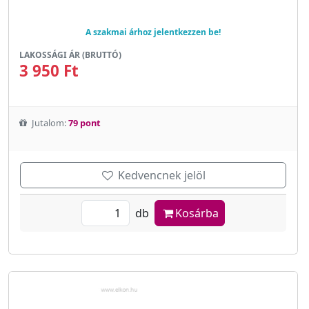
A szakmai árhoz jelentkezzen be!
LAKOSSÁGI ÁR (BRUTTÓ)
3 950 Ft
Jutalom:
79 pont
Kedvencnek jelöl
db
Kosárba