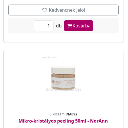
Kedvencnek jelöl
db
Kosárba
Cikkszám:
NA092
Mikro-kristályos peeling 50ml - NorAnn