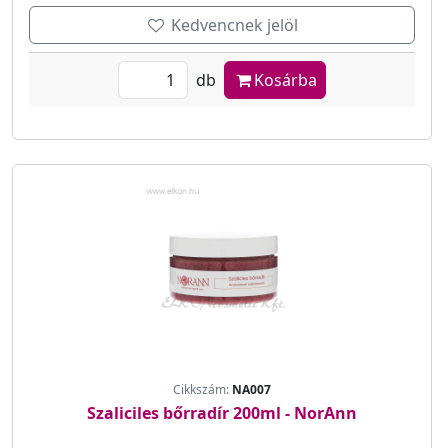
Kedvencnek jelöl
db
Kosárba
Cikkszám:
NA007
Szaliciles bőrradír 200ml - NorAnn