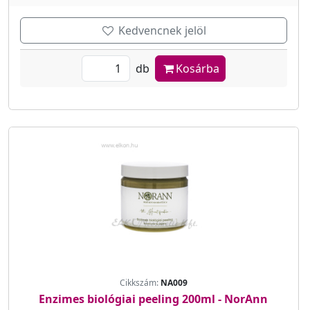
Kedvencnek jelöl
db
Kosárba
Cikkszám:
NA009
Enzimes biológiai peeling 200ml - NorAnn