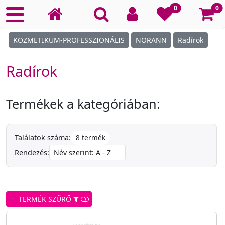
Ko
0
0
KOZMETIKUM-PROFESSZIONÁLIS
NORANN
Radírok
Radírok
Termékek a kategóriában:
8 termék
Találatok száma:
Rendezés:
TERMÉK SZŰRŐ