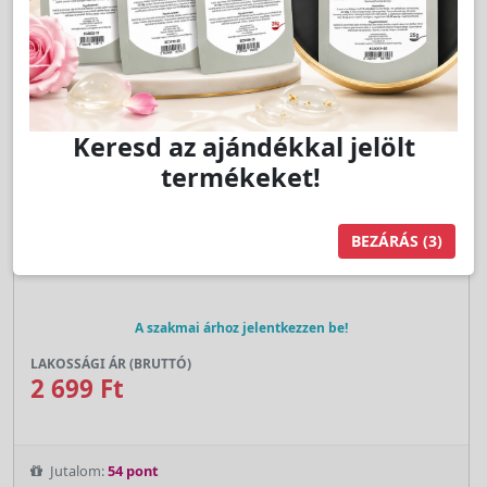
Keresd az ajándékkal jelölt
termékeket!
Cikkszám:
MA46904
BEZÁRÁS
(3)
sminkceruza hegyező - Malu Wilz
A szakmai árhoz jelentkezzen be!
LAKOSSÁGI ÁR (BRUTTÓ)
2 699 Ft
Jutalom:
54 pont