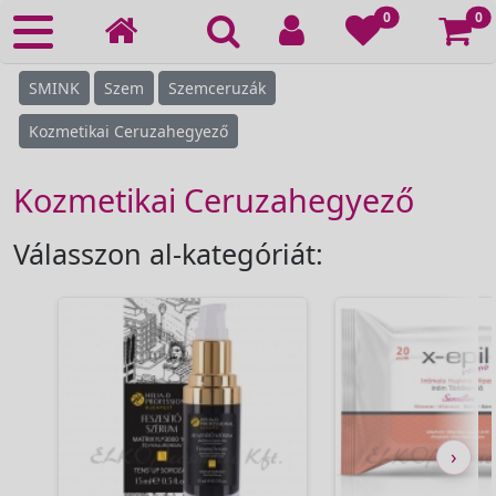
Ko
0
0
SMINK
Szem
Szemceruzák
Kozmetikai Ceruzahegyező
Kozmetikai Ceruzahegyező
Válasszon al-kategóriát:
›