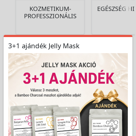
KOZMETIKUM-
EGÉSZSÉG HI
PROFESSZIONÁLIS
3+1 ajándék Jelly Mask
Termékek a kategóriában:
1 termék
Találatok száma:
Rendezés:
TERMÉK SZŰRŐ