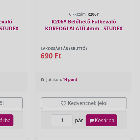
Cikkszám:
R206Y
evaló
R206Y Belőhető Fülbevaló
 STUDEX
KÖRFOGLALATÚ 4mm - STUDEX
LAKOSSÁGI ÁR (BRUTTÓ)
690 Ft
Jutalom:
14 pont
öl
Kedvencnek jelöl
árba
pár
Kosárba