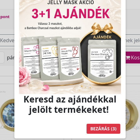
 pont
Jutalom:
14 pont
Kedvencnek jelöl
Kedvencnek jel
pár
Kosárba
pár
Kos
Keresd az ajándékkal
jelölt termékeket!
BEZÁRÁS
(2)