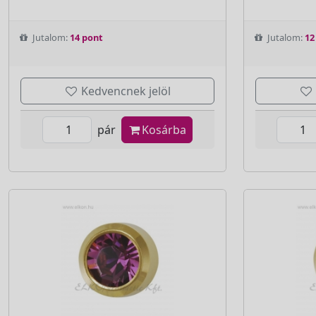
Jutalom:
14 pont
Jutalom:
12
Kedvencnek jelöl
pár
Kosárba