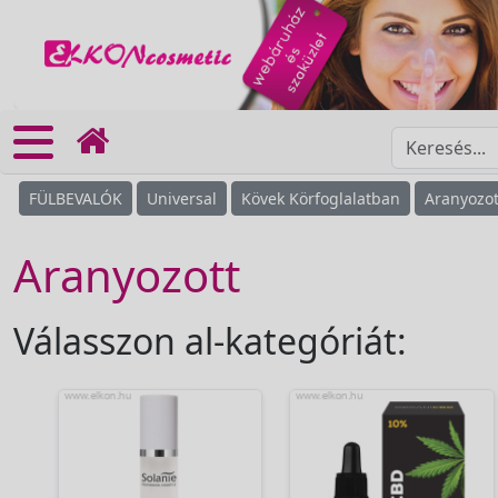
FÜLBEVALÓK
Universal
Kövek Körfoglalatban
Aranyozot
Aranyozott
Válasszon al-kategóriát: