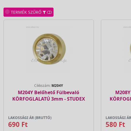
TERMÉK SZŰRŐ
Cikkszám:
M204Y
M204Y Belőhető Fülbevaló
M208Y 
KÖRFOGLALATÚ 3mm - STUDEX
KÖRFOGL
LAKOSSÁGI ÁR (BRUTTÓ)
LAKOSSÁGI ÁR
690 Ft
580 Ft