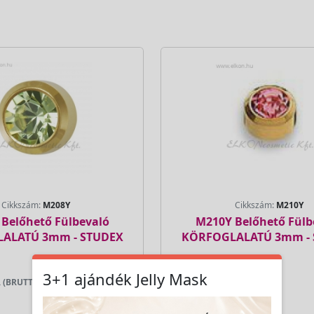
Cikkszám:
M208Y
Cikkszám:
M210Y
Belőhető Fülbevaló
M210Y Belőhető Fülb
ALATÚ 3mm - STUDEX
KÖRFOGLALATÚ 3mm -
3+1 ajándék Jelly Mask
 (BRUTTÓ)
LAKOSSÁGI ÁR (BRUTTÓ)
690 Ft