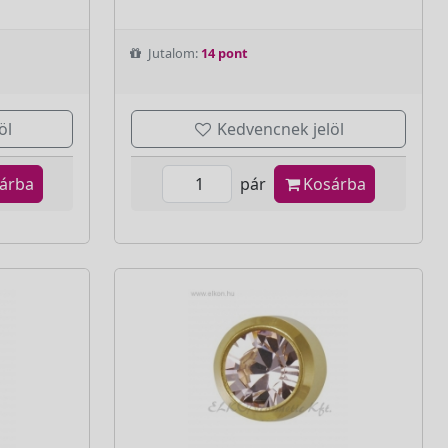
Jutalom:
14 pont
öl
Kedvencnek jelöl
árba
pár
Kosárba