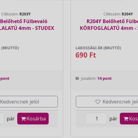
Cikkszám:
R203Y
Cikkszám:
R204Y
Belőhető Fülbevaló
R204Y Belőhető Fülb
ALATÚ 4mm - STUDEX
KÖRFOGLALATÚ 4mm -
 (BRUTTÓ)
LAKOSSÁGI ÁR (BRUTTÓ)
690 Ft
 pont
Jutalom:
14 pont
Kedvencnek jelöl
Kedvencnek jel
pár
Kosárba
pár
Kos