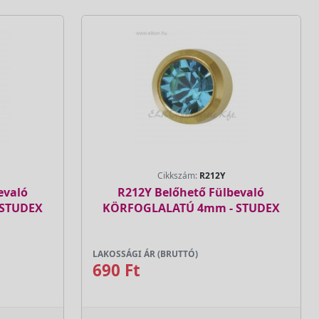
Cikkszám:
R212Y
evaló
R212Y Belőhető Fülbevaló
 STUDEX
KÖRFOGLALATÚ 4mm - STUDEX
LAKOSSÁGI ÁR (BRUTTÓ)
690 Ft