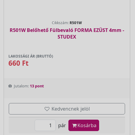
Cikkszám:
R501W
R501W Belőhető Fülbevaló FORMA EZÜST 4mm -
STUDEX
LAKOSSÁGI ÁR (BRUTTÓ)
660 Ft
Jutalom:
13 pont
Kedvencnek jelöl
pár
Kosárba