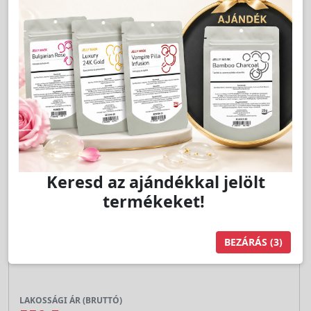
pár
Kosárba
Keresd az ajándékkal jelölt
termékeket!
Cikkszám:
R200W
R200W Belőhető Fülbevaló FORMA, EZÜST 4mm -
BEZÁRÁS
(2)
STUDEX
LAKOSSÁGI ÁR (BRUTTÓ)