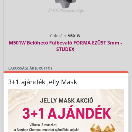
Cikkszám:
M501W
M501W Belőhető Fülbevaló FORMA EZÜST 3mm -
STUDEX
LAKOSSÁGI ÁR (BRUTTÓ)
660 Ft
3+1 ajándék Jelly Mask
Jutalom:
13 pont
Kedvencnek jelöl