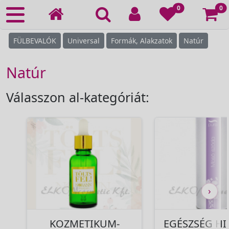
Ko
0
0
FÜLBEVALÓK
Universal
Formák, Alakzatok
Natúr
Natúr
Válasszon al-kategóriát:
›
KOZMETIKUM-
EGÉSZSÉG HI