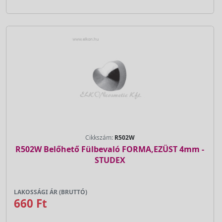
Cikkszám:
R502W
R502W Belőhető Fülbevaló FORMA,EZÜST 4mm -
STUDEX
LAKOSSÁGI ÁR (BRUTTÓ)
660 Ft