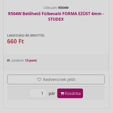
Cikkszám:
R504W
R504W Belőhető Fülbevaló FORMA EZÜST 4mm -
STUDEX
LAKOSSÁGI ÁR (BRUTTÓ)
660 Ft
Jutalom:
13 pont
Kedvencnek jelöl
pár
Kosárba