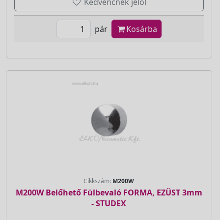
Kedvencnek jelöl
pár
Kosárba
Cikkszám:
M200W
M200W Belőhető Fülbevaló FORMA, EZÜST 3mm
- STUDEX