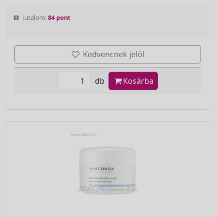
Jutalom:
84 pont
Kedvencnek jelöl
db
Kosárba