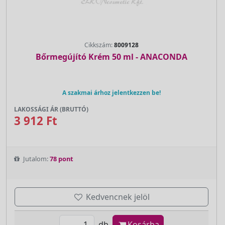
Cikkszám:
8009128
Bőrmegújító Krém 50 ml - ANACONDA
A szakmai árhoz jelentkezzen be!
LAKOSSÁGI ÁR (BRUTTÓ)
3 912 Ft
Jutalom:
78 pont
Kedvencnek jelöl
db
Kosárba