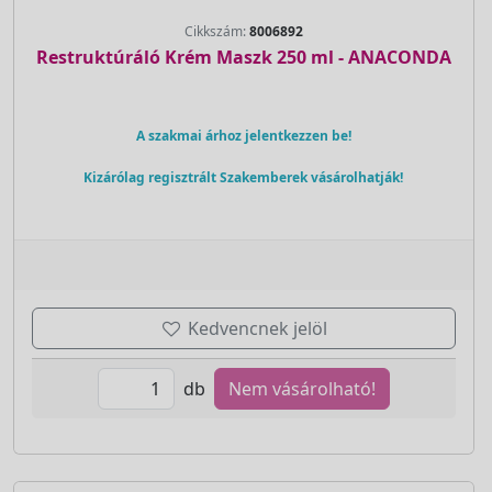
Cikkszám:
8006892
Restruktúráló Krém Maszk 250 ml - ANACONDA
A szakmai árhoz jelentkezzen be!
Kizárólag regisztrált Szakemberek vásárolhatják!
Kedvencnek jelöl
db
Nem vásárolható!