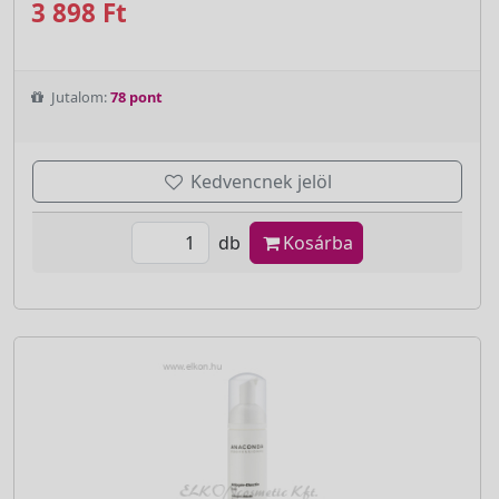
3 898 Ft
Jutalom:
78 pont
Kedvencnek jelöl
db
Kosárba