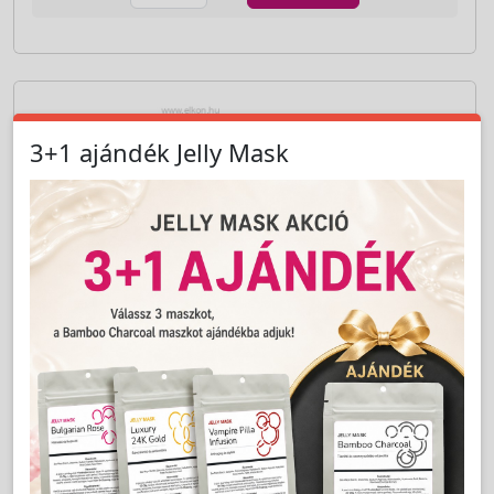
3+1 ajándék Jelly Mask
Cikkszám:
8007915
Kollagén-Elasztin Szérum 15 ml - ANACONDA
A szakmai árhoz jelentkezzen be!
LAKOSSÁGI ÁR (BRUTTÓ)