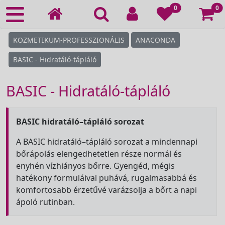
Ko
0
0
KOZMETIKUM-PROFESSZIONÁLIS
ANACONDA
BASIC - Hidratáló-tápláló
BASIC - Hidratáló-tápláló
BASIC hidratáló–tápláló sorozat
A BASIC hidratáló–tápláló sorozat a mindennapi
bőrápolás elengedhetetlen része normál és
enyhén vízhiányos bőrre. Gyengéd, mégis
hatékony formuláival puhává, rugalmasabbá és
komfortosabb érzetűvé varázsolja a bőrt a napi
ápoló rutinban.