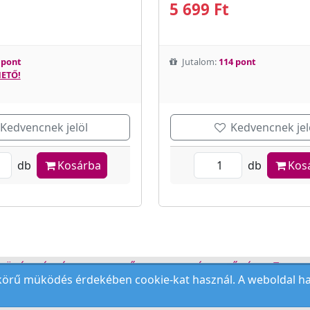
5 699 Ft
 pont
Jutalom:
114 pont
ETŐ!
Kedvencnek jelöl
Kedvencnek jel
db
Kosárba
db
Kos
ZÜLÉK BÉRLÉS
KEZDŐLAP
ELÉRHETŐSÉG
REN
örű müködés érdekében cookie-kat használ. A weboldal hasz
Copyright © 2009-2026 All Rights Reserved.