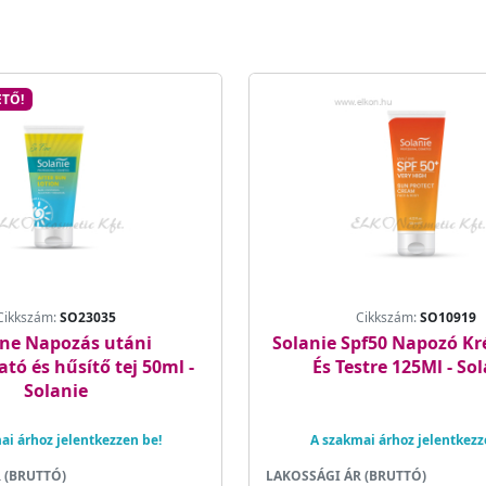
TŐ!
Cikkszám:
SO23035
Cikkszám:
SO10919
ine Napozás utáni
Solanie Spf50 Napozó Kr
tó és hűsítő tej 50ml -
És Testre 125Ml - So
Solanie
ai árhoz jelentkezzen be!
A szakmai árhoz jelentkezz
 (BRUTTÓ)
LAKOSSÁGI ÁR (BRUTTÓ)