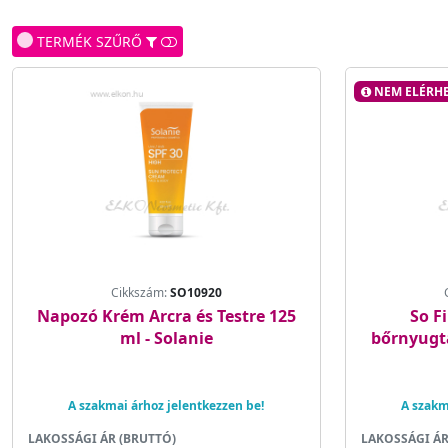
TERMÉK SZŰRŐ
NEM ELÉRHE
Cikkszám:
SO10920
Napozó Krém Arcra és Testre 125
So F
ml - Solanie
bőrnyugta
A szakmai árhoz jelentkezzen be!
A szakm
LAKOSSÁGI ÁR (BRUTTÓ)
LAKOSSÁGI ÁR