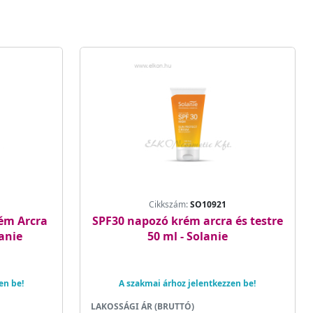
Cikkszám:
SO10921
ém Arcra
SPF30 napozó krém arcra és testre
lanie
50 ml - Solanie
en be!
A szakmai árhoz jelentkezzen be!
LAKOSSÁGI ÁR (BRUTTÓ)