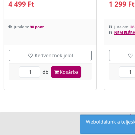
4 499 Ft
1 299 Ft
Jutalom:
90 pont
Jutalom:
26
NEM ELÉRH
Kedvencnek jelöl
db
Kosárba
KOZMETIKAI KÉS
Weboldalunk a teljesk