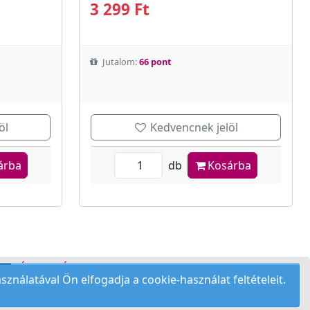
3 299 Ft
Jutalom:
66 pont
öl
Kedvencnek jelöl
árba
db
Kosárba
DELÉSI FELTÉTELEK
nálatával Ön elfogadja a cookie-használat feltételeit.