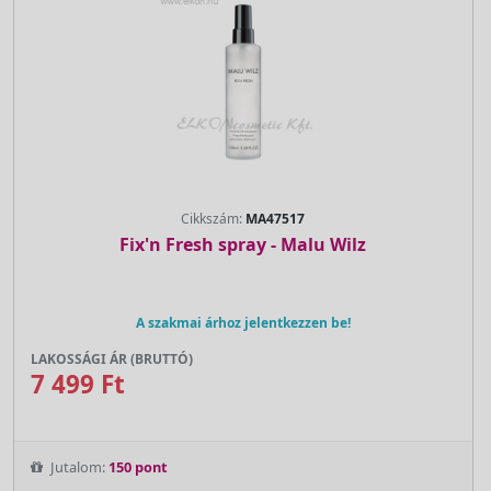
Cikkszám:
MA47517
Fix'n Fresh spray - Malu Wilz
A szakmai árhoz jelentkezzen be!
LAKOSSÁGI ÁR (BRUTTÓ)
7 499 Ft
Jutalom:
150 pont