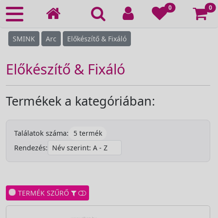
Ko
0
0
SMINK
Arc
Előkészítő & Fixáló
Előkészítő & Fixáló
Termékek a kategóriában:
5 termék
Találatok száma:
Rendezés:
TERMÉK SZŰRŐ