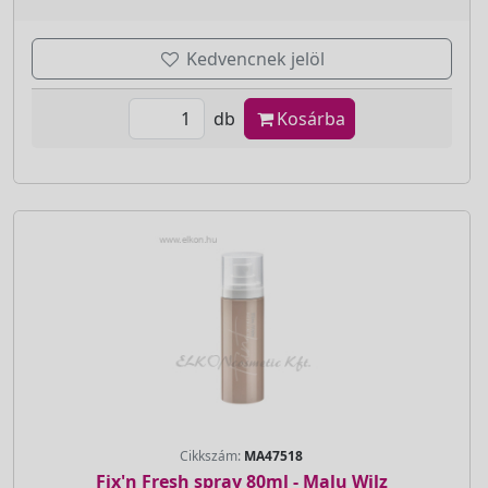
Kedvencnek jelöl
db
Kosárba
Cikkszám:
MA47518
Fix'n Fresh spray 80ml - Malu Wilz