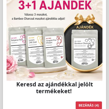
Cikkszám:
MA43908
Gentle Make-Up Remover sminklemosó - Malu
Wilz
A szakmai árhoz jelentkezzen be!
LAKOSSÁGI ÁR (BRUTTÓ)
4 499 Ft
Keresd az ajándékkal jelölt
termékeket!
Jutalom:
90 pont
BEZÁRÁS
(3)