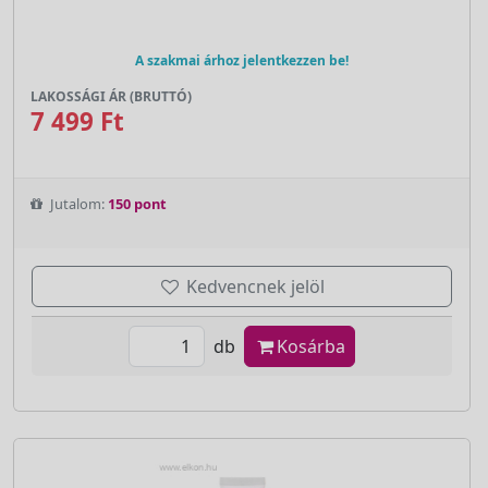
A szakmai árhoz jelentkezzen be!
LAKOSSÁGI ÁR (BRUTTÓ)
7 499 Ft
Jutalom:
150 pont
Kedvencnek jelöl
db
Kosárba