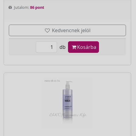
Jutalom:
86 pont
Kedvencnek jelöl
db
Kosárba