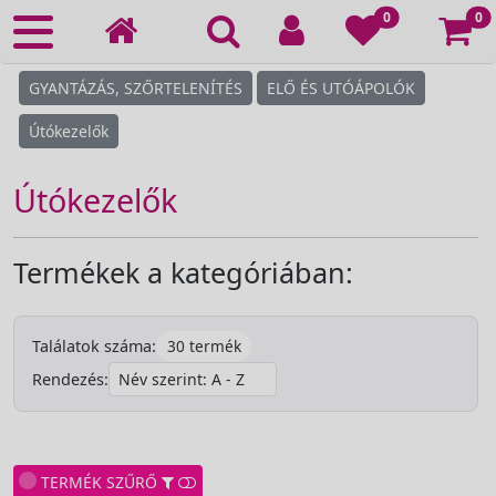
Ko
0
0
GYANTÁZÁS, SZŐRTELENÍTÉS
ELŐ ÉS UTÓÁPOLÓK
Útókezelők
Útókezelők
Termékek a kategóriában:
30 termék
Találatok száma:
Rendezés:
TERMÉK SZŰRŐ