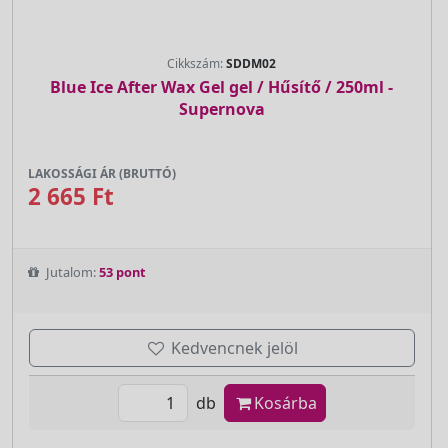
Cikkszám:
SDDM02
Blue Ice After Wax Gel gel / Hűsítő / 250ml -
Supernova
LAKOSSÁGI ÁR (BRUTTÓ)
2 665 Ft
Jutalom:
53 pont
Kedvencnek jelöl
db
Kosárba