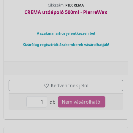
Cikkszám:
PIECREMA
CREMA utóápoló 500ml - PierreWax
A szakmai árhoz jelentkezzen be!
Kizárólag regisztrált Szakemberek vásárolhatják!
Kedvencnek jelöl
db
Nem vásárolható!