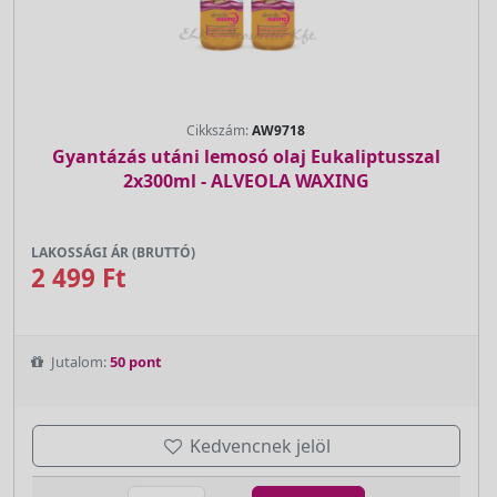
Cikkszám:
AW9718
Gyantázás utáni lemosó olaj Eukaliptusszal
2x300ml - ALVEOLA WAXING
LAKOSSÁGI ÁR (BRUTTÓ)
2 499 Ft
Jutalom:
50 pont
Kedvencnek jelöl