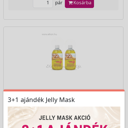
pár
Kosárba
Cikkszám:
AW9717
Gyantázás utáni lemosó olaj Kamillával
3+1 ajándék Jelly Mask
2x300ml - ALVEOLA WAXING
LAKOSSÁGI ÁR (BRUTTÓ)