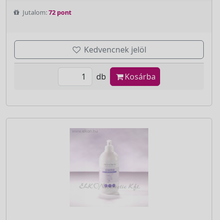
Jutalom:
72 pont
Kedvencnek jelöl
db
Kosárba