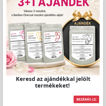
2 499 Ft
Jutalom:
50 pont
Kedvencnek jelöl
pár
Kosárba
Keresd az ajándékkal jelölt
termékeket!
BEZÁRÁS
(1)