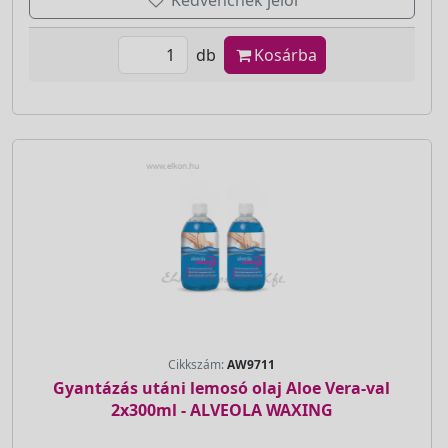
db
Kosárba
Cikkszám:
AW9711
Gyantázás utáni lemosó olaj Aloe Vera-val
2x300ml - ALVEOLA WAXING