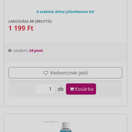
A szakmai árhoz jelentkezzen be!
LAKOSSÁGI ÁR (BRUTTÓ)
1 199 Ft
Jutalom:
24 pont
Kedvencnek jelöl
db
Kosárba