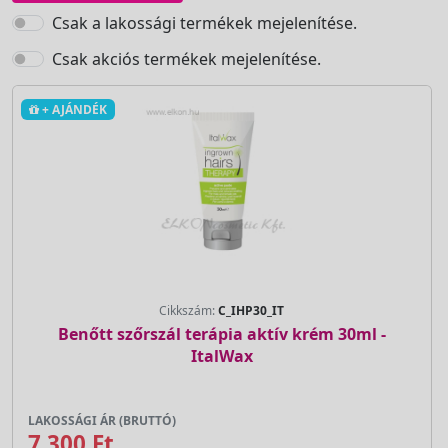
Csak a lakossági termékek mejelenítése.
Csak akciós termékek mejelenítése.
+ AJÁNDÉK
Cikkszám:
C_IHP30_IT
Benőtt szőrszál terápia aktív krém 30ml -
ItalWax
LAKOSSÁGI ÁR (BRUTTÓ)
7 300 Ft