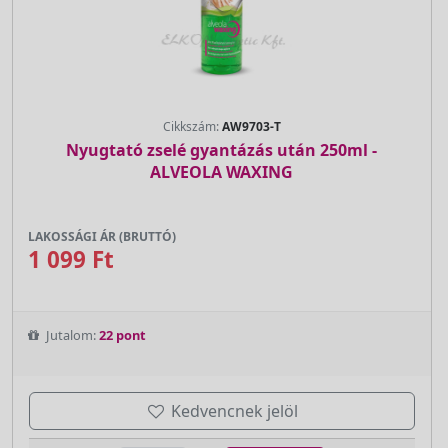
Cikkszám:
AW9703-T
Nyugtató zselé gyantázás után 250ml -
ALVEOLA WAXING
LAKOSSÁGI ÁR (BRUTTÓ)
1 099 Ft
Jutalom:
22 pont
Kedvencnek jelöl