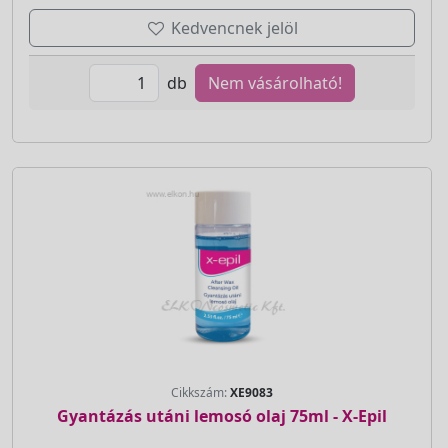
Kedvencnek jelöl
db
Nem vásárolható!
Cikkszám:
XE9083
Gyantázás utáni lemosó olaj 75ml - X-Epil