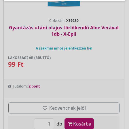
Cikkszám:
XE9230
Gyantázás utáni olajos törlőkendő Aloe Verával
1db - X-Epil
A szakmai árhoz jelentkezzen be!
LAKOSSÁGI ÁR (BRUTTÓ)
99 Ft
Jutalom:
2 pont
Kedvencnek jelöl
db
Kosárba