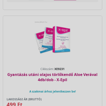
Cikkszám:
XE9231
Gyantázás utáni olajos törlőkendő Aloe Verával
4db/dob - X-Epil
A szakmai árhoz jelentkezzen be!
LAKOSSÁGI ÁR (BRUTTÓ)
499 Ft