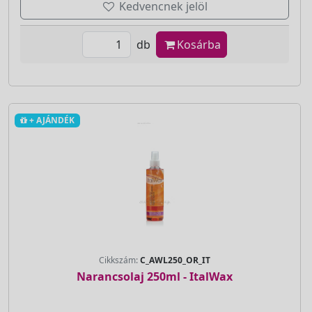
Kedvencnek jelöl
db
Kosárba
+ AJÁNDÉK
Cikkszám:
C_AWL250_OR_IT
Narancsolaj 250ml - ItalWax