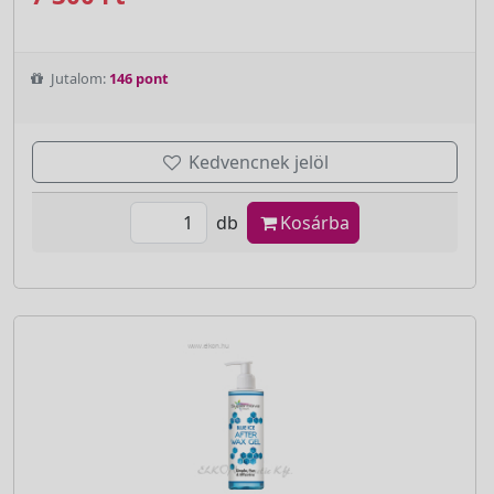
Jutalom:
146 pont
Kedvencnek jelöl
db
Kosárba