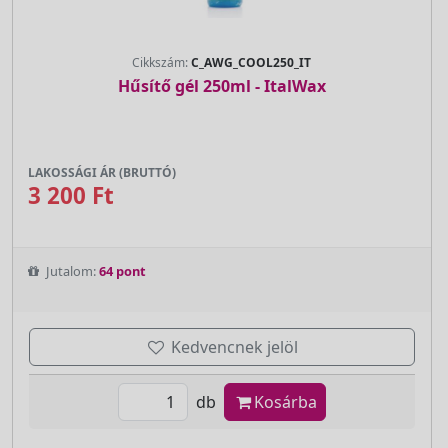
Cikkszám:
C_AWG_COOL250_IT
Hűsítő gél 250ml - ItalWax
LAKOSSÁGI ÁR (BRUTTÓ)
3 200 Ft
Jutalom:
64 pont
Kedvencnek jelöl
db
Kosárba