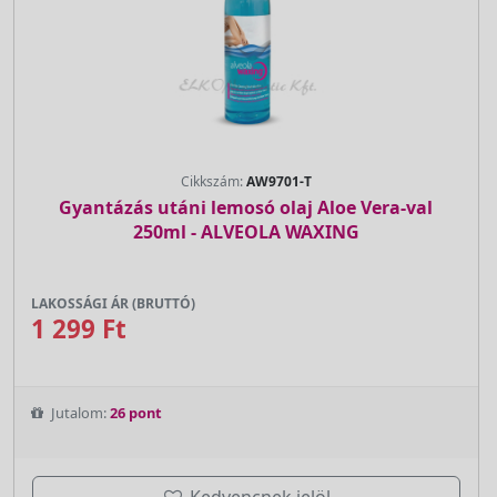
Cikkszám:
AW9701-T
Gyantázás utáni lemosó olaj Aloe Vera-val
250ml - ALVEOLA WAXING
LAKOSSÁGI ÁR (BRUTTÓ)
1 299 Ft
Jutalom:
26 pont
Kedvencnek jelöl