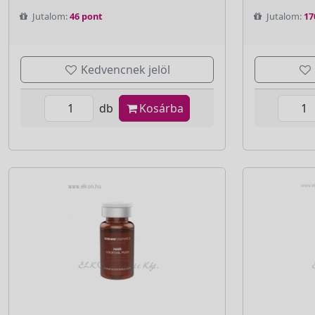
Jutalom:
46 pont
Jutalom:
17
Kedvencnek jelöl
db
Kosárba