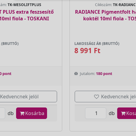
zám:
TK-MESOLIFTPLUS
Cikkszám:
TK-RADIANC
 PLUS extra feszsesítő
RADIANCE Pigmentfolt h
10ml fiola - TOSKANI
koktél 10ml fiola - T
 (BRUTTÓ)
LAKOSSÁGI ÁR (BRUTTÓ)
8 991 Ft
0 pont
Jutalom:
180 pont
Kedvencnek jelöl
Kedvencnek jel
db
Kosárba
db
Kos