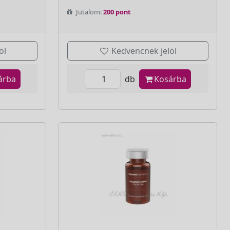
Jutalom:
200 pont
öl
Kedvencnek jelöl
árba
db
Kosárba