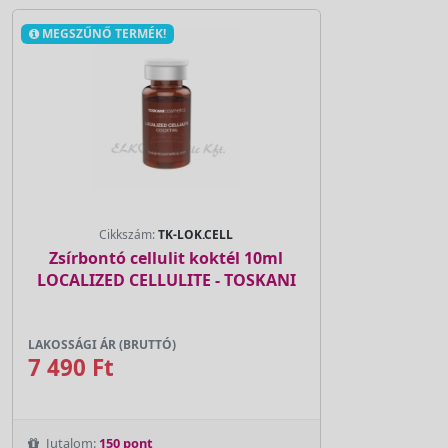
MEGSZŰNŐ TERMÉK!
Cikkszám:
TK-LOK.CELL
Zsírbontó cellulit koktél 10ml
LOCALIZED CELLULITE - TOSKANI
LAKOSSÁGI ÁR (BRUTTÓ)
7 490 Ft
Jutalom:
150 pont