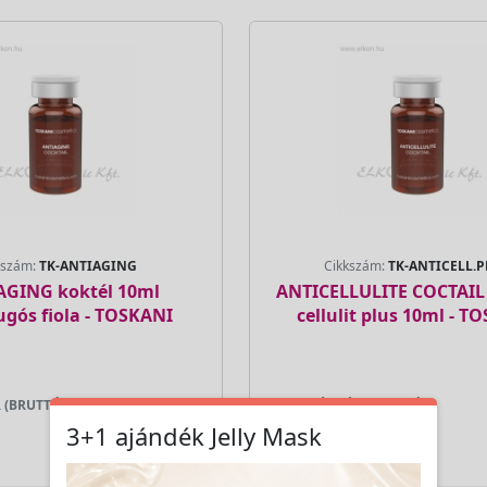
kszám:
TK-ANTIAGING
Cikkszám:
TK-ANTICELL.
AGING koktél 10ml
ANTICELLULITE COCTAI
gós fiola - TOSKANI
cellulit plus 10ml - T
 (BRUTTÓ)
LAKOSSÁGI ÁR (BRUTTÓ)
8 990 Ft
3+1 ajándék Jelly Mask