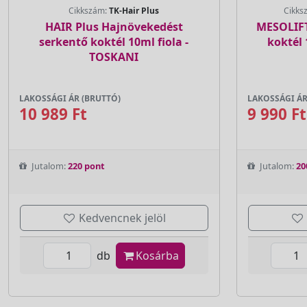
Cikkszám:
TK-Hair Plus
Cikks
HAIR Plus Hajnövekedést
MESOLIFT
serkentő koktél 10ml fiola -
koktél 
TOSKANI
LAKOSSÁGI ÁR (BRUTTÓ)
LAKOSSÁGI ÁR
10 989 Ft
9 990 Ft
Jutalom:
220 pont
Jutalom:
20
Kedvencnek jelöl
db
Kosárba