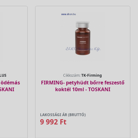
PLUS
Cikkszám:
TK-Firming
L ödémás
FIRMING- petyhüdt bőrre feszestő
OSKANI
koktél 10ml - TOSKANI
LAKOSSÁGI ÁR (BRUTTÓ)
9 992 Ft