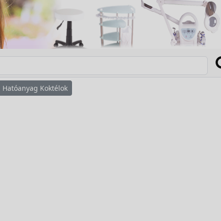
Hatóanyag Koktélok