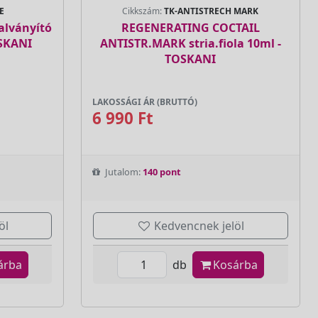
E
Cikkszám:
TK-ANTISTRECH MARK
alványító
REGENERATING COCTAIL
OSKANI
ANTISTR.MARK stria.fiola 10ml -
TOSKANI
LAKOSSÁGI ÁR (BRUTTÓ)
6 990 Ft
Jutalom:
140 pont
öl
Kedvencnek jelöl
árba
db
Kosárba