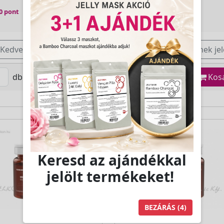
0 pont
Jutalom:
180 pont
Kedvencnek jelöl
Kedvencnek jel
db
Kosárba
db
Kos
Keresd az ajándékkal
jelölt termékeket!
BEZÁRÁS
(3)