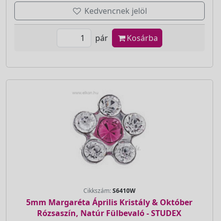
Kedvencnek jelöl
pár
Kosárba
Cikkszám:
S6410W
5mm Margaréta Április Kristály & Október
Rózsaszín, Natúr Fülbevaló - STUDEX