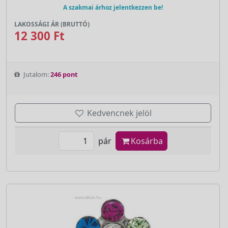
A szakmai árhoz jelentkezzen be!
LAKOSSÁGI ÁR (BRUTTÓ)
12 300 Ft
Jutalom:
246 pont
Kedvencnek jelöl
pár
Kosárba