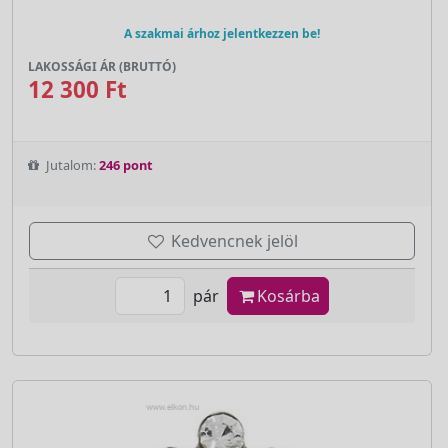
A szakmai árhoz jelentkezzen be!
LAKOSSÁGI ÁR (BRUTTÓ)
12 300 Ft
Jutalom:
246 pont
Kedvencnek jelöl
pár
Kosárba