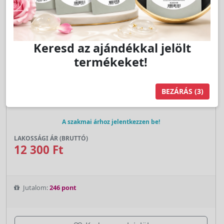
Keresd az ajándékkal jelölt
termékeket!
Cikkszám:
S6085W
5mm Margaréta Augusztus Olivin & Máj.
BEZÁRÁS
(2)
Smaragd, Natúr Fülbevaló - STUDEX
A szakmai árhoz jelentkezzen be!
LAKOSSÁGI ÁR (BRUTTÓ)
12 300 Ft
Jutalom:
246 pont