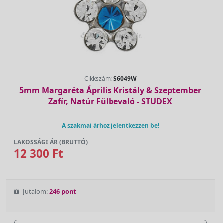
Cikkszám:
S6049W
5mm Margaréta Április Kristály & Szeptember
Zafír, Natúr Fülbevaló - STUDEX
A szakmai árhoz jelentkezzen be!
LAKOSSÁGI ÁR (BRUTTÓ)
12 300 Ft
Jutalom:
246 pont