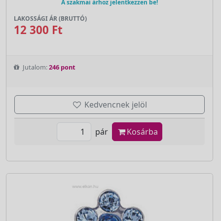
A szakmai árhoz jelentkezzen be!
LAKOSSÁGI ÁR (BRUTTÓ)
12 300 Ft
Jutalom:
246 pont
Kedvencnek jelöl
pár
Kosárba