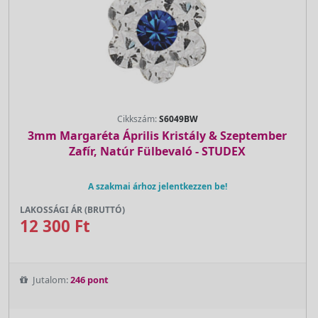
Cikkszám:
S6049BW
3mm Margaréta Április Kristály & Szeptember
Zafír, Natúr Fülbevaló - STUDEX
A szakmai árhoz jelentkezzen be!
LAKOSSÁGI ÁR (BRUTTÓ)
12 300 Ft
Jutalom:
246 pont