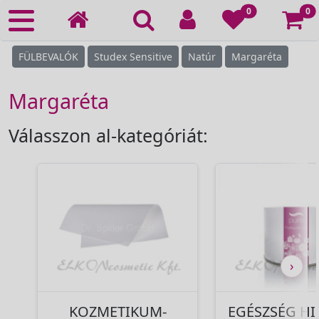
Ko
0
0
FÜLBEVALÓK
Studex Sensitive
Natúr
Margaréta
Margaréta
Válasszon al-kategóriát:
›
KOZMETIKUM-
EGÉSZSÉG HI