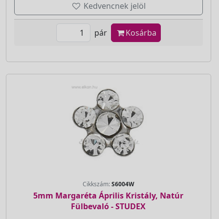
Kedvencnek jelöl
pár
Kosárba
Cikkszám:
S6004W
5mm Margaréta Április Kristály, Natúr
Fülbevaló - STUDEX