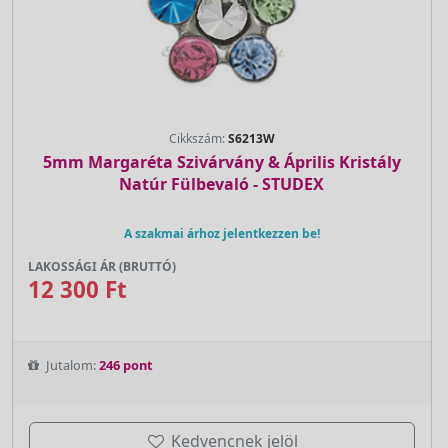
Cikkszám:
S6213W
5mm Margaréta Szivárvány & Április Kristály
Natúr Fülbevaló - STUDEX
A szakmai árhoz jelentkezzen be!
LAKOSSÁGI ÁR (BRUTTÓ)
12 300 Ft
Jutalom:
246 pont
Kedvencnek jelöl