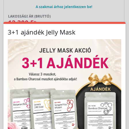
A szakmai árhoz jelentkezzen be!
LAKOSSÁGI ÁR (BRUTTÓ)
12 300 Ft
3+1 ajándék Jelly Mask
Jutalom:
246 pont
Kedvencnek jelöl
pár
Kosárba