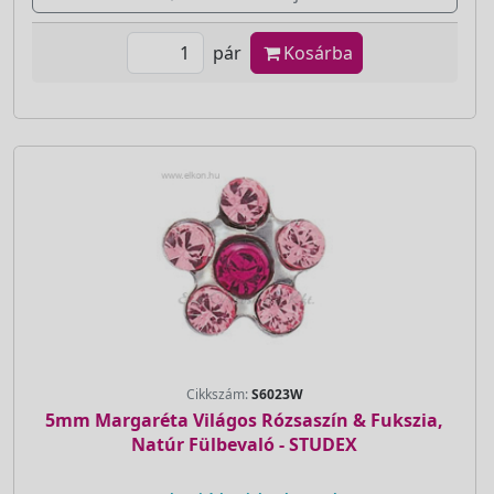
pár
Kosárba
Cikkszám:
S6023W
5mm Margaréta Világos Rózsaszín & Fukszia,
Natúr Fülbevaló - STUDEX