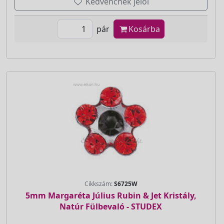
Kedvencnek jelöl
pár
Kosárba
Cikkszám:
S6725W
5mm Margaréta Július Rubin & Jet Kristály,
Natúr Fülbevaló - STUDEX