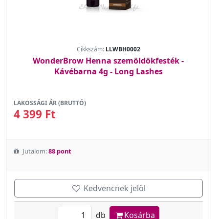
Cikkszám:
LLWBH0002
WonderBrow Henna szemöldökfesték -
Kávébarna 4g - Long Lashes
LAKOSSÁGI ÁR (BRUTTÓ)
4 399 Ft
Jutalom:
88 pont
Kedvencnek jelöl
db
Kosárba