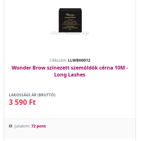
Cikkszám:
LLWBH0012
Wonder Brow színezett szemöldök cérna 10M -
Long Lashes
LAKOSSÁGI ÁR (BRUTTÓ)
3 590 Ft
Jutalom:
72 pont