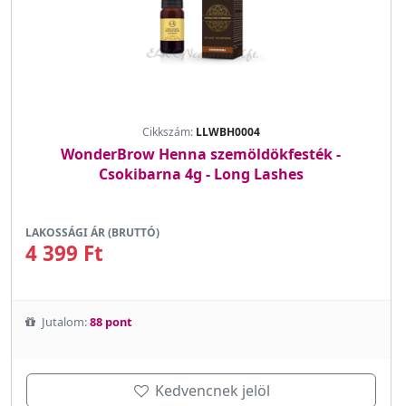
Cikkszám:
LLWBH0004
WonderBrow Henna szemöldökfesték -
Csokibarna 4g - Long Lashes
LAKOSSÁGI ÁR (BRUTTÓ)
4 399 Ft
Jutalom:
88 pont
Kedvencnek jelöl