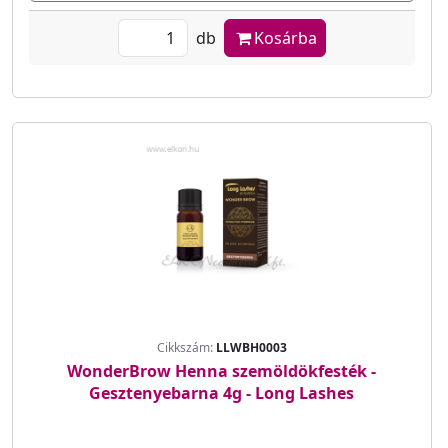
db
Kosárba
Cikkszám:
LLWBH0003
WonderBrow Henna szemöldökfesték -
Gesztenyebarna 4g - Long Lashes