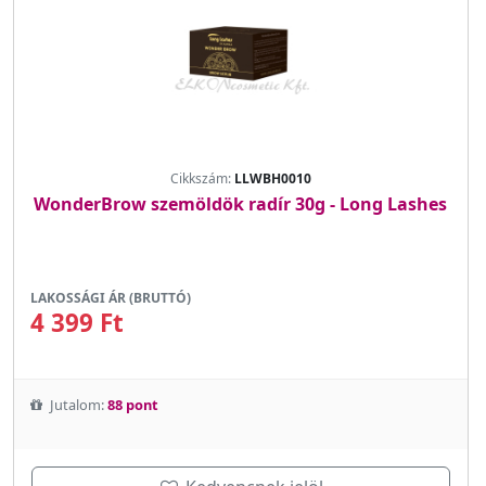
Cikkszám:
LLWBH0010
WonderBrow szemöldök radír 30g - Long Lashes
LAKOSSÁGI ÁR (BRUTTÓ)
4 399 Ft
Jutalom:
88 pont