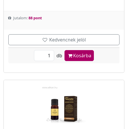
Jutalom:
88 pont
Kedvencnek jelöl
db
Kosárba