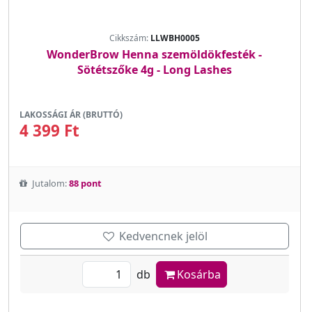
Cikkszám:
LLWBH0005
WonderBrow Henna szemöldökfesték -
Sötétszőke 4g - Long Lashes
LAKOSSÁGI ÁR (BRUTTÓ)
4 399 Ft
Jutalom:
88 pont
Kedvencnek jelöl
db
Kosárba