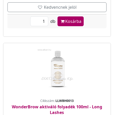
Kedvencnek jelöl
db
Kosárba
Cikkszám:
LLWBH0013
WonderBrow aktiváló folyadék 100ml - Long
Lashes