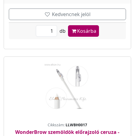
Kedvencnek jelöl
db
Kosárba
Cikkszám:
LLWBH0017
WonderBrow szemöldök előrajzoló ceruza -