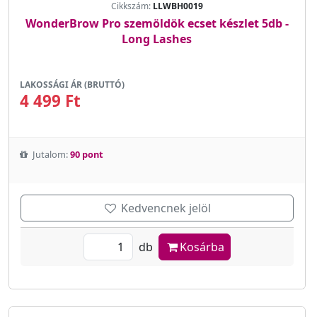
Cikkszám:
LLWBH0019
WonderBrow Pro szemöldök ecset készlet 5db -
Long Lashes
LAKOSSÁGI ÁR (BRUTTÓ)
4 499 Ft
Jutalom:
90 pont
Kedvencnek jelöl
db
Kosárba