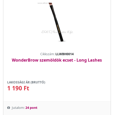
Cikkszám:
LLWBH0014
WonderBrow szemöldök ecset - Long Lashes
LAKOSSÁGI ÁR (BRUTTÓ)
1 190 Ft
Jutalom:
24 pont