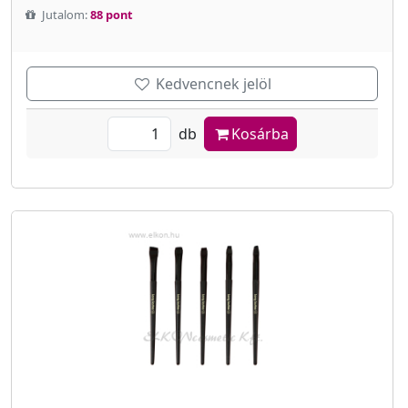
Jutalom:
88 pont
Kedvencnek jelöl
db
Kosárba