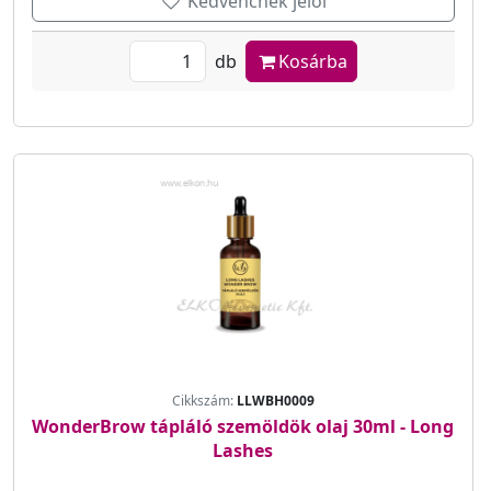
Kedvencnek jelöl
db
Kosárba
Cikkszám:
LLWBH0009
WonderBrow tápláló szemöldök olaj 30ml - Long
Lashes