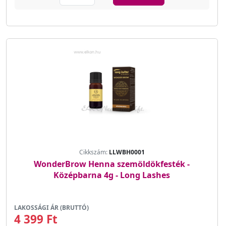
Cikkszám:
LLWBH0001
WonderBrow Henna szemöldökfesték -
Középbarna 4g - Long Lashes
LAKOSSÁGI ÁR (BRUTTÓ)
4 399 Ft