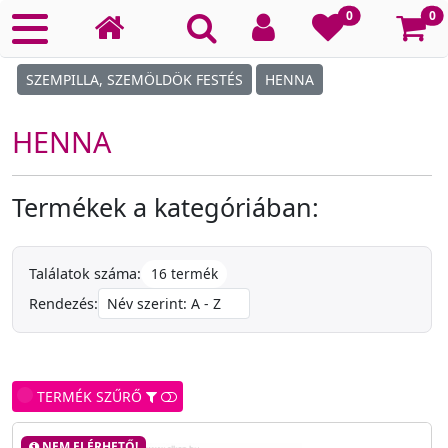
Ko
0
0
SZEMPILLA, SZEMÖLDÖK FESTÉS
HENNA
HENNA
Termékek a kategóriában:
16 termék
Találatok száma:
Rendezés:
TERMÉK SZŰRŐ
NEM ELÉRHETŐ!