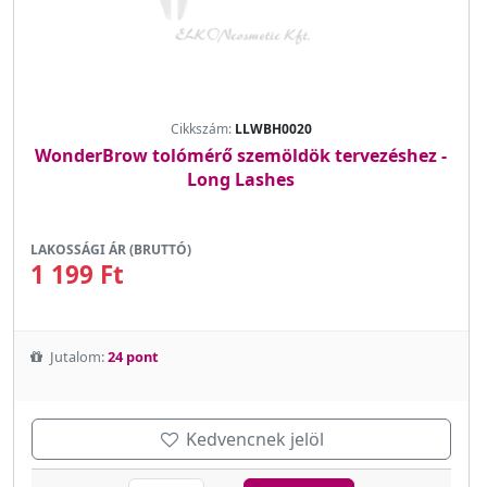
Cikkszám:
LLWBH0020
WonderBrow tolómérő szemöldök tervezéshez -
Long Lashes
LAKOSSÁGI ÁR (BRUTTÓ)
1 199 Ft
Jutalom:
24 pont
Kedvencnek jelöl