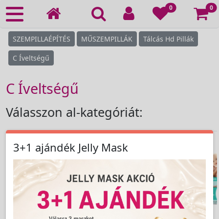
Ko
0
0
SZEMPILLAÉPÍTÉS
MŰSZEMPILLÁK
Tálcás Hd Pillák
C Íveltségű
C Íveltségű
Válasszon al-kategóriát:
3+1 ajándék Jelly Mask
›