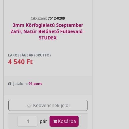
Cikkszám:
7512-0209
3mm Körfoglalatú Szeptember
Zafír, Natúr Belőhető Fülbevaló -
STUDEX
LAKOSSÁGI ÁR (BRUTTÓ)
4 540 Ft
Jutalom:
91 pont
Kedvencnek jelöl
pár
Kosárba