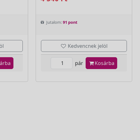
Jutalom:
91 pont
öl
Kedvencnek jelöl
árba
pár
Kosárba