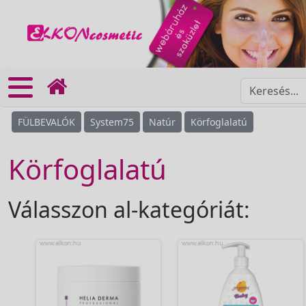
FÜLBEVALÓK
System75
Natúr
Körfoglalatú
Körfoglalatú
Válasszon al-kategóriát: