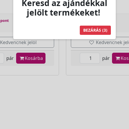
Keresd az ajándékkal
jelölt termékeket!
 pont
Jutalom:
91 pont
BEZÁRÁS
(2)
Kedvencnek jelöl
Kedvencnek jel
pár
Kosárba
pár
Kos