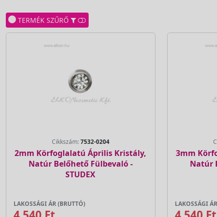
TERMÉK SZŰRŐ
Cikkszám:
7532-0204
C
2mm Körfoglalatú Április Kristály,
3mm Körfog
Natúr Belőhető Fülbevaló -
Natúr 
STUDEX
LAKOSSÁGI ÁR (BRUTTÓ)
LAKOSSÁGI ÁR
4 540 Ft
4 540 Ft