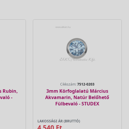
Cikkszám:
7512-0203
s Rubin,
3mm Körfoglalatú Március
való -
Akvamarin, Natúr Belőhető
Fülbevaló - STUDEX
LAKOSSÁGI ÁR (BRUTTÓ)
4 540 Ft