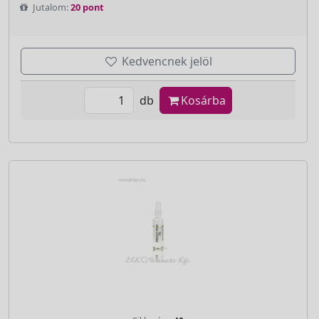
Jutalom:
20 pont
Kedvencnek jelöl
db
Kosárba