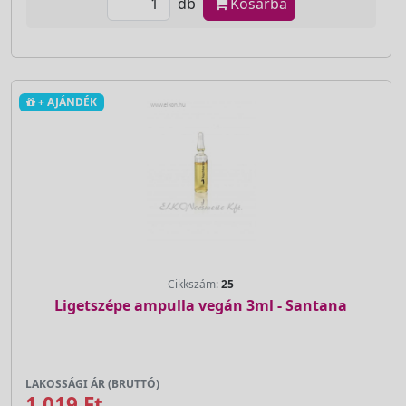
db
Kosárba
+ AJÁNDÉK
Cikkszám:
25
Ligetszépe ampulla vegán 3ml - Santana
LAKOSSÁGI ÁR (BRUTTÓ)
1 019 Ft