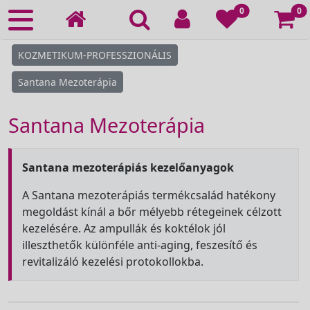
Ko
0
0
KOZMETIKUM-PROFESSZIONÁLIS
Santana Mezoterápia
Santana Mezoterápia
Santana mezoterápiás kezelőanyagok
A Santana mezoterápiás termékcsalád hatékony
megoldást kínál a bőr mélyebb rétegeinek célzott
kezelésére. Az ampullák és koktélok jól
illeszthetők különféle anti-aging, feszesítő és
revitalizáló kezelési protokollokba.