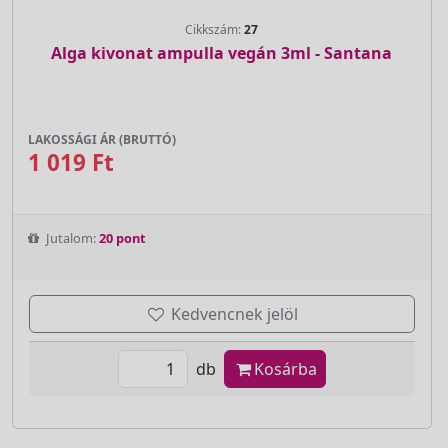
Cikkszám:
27
Alga kivonat ampulla vegán 3ml - Santana
LAKOSSÁGI ÁR (BRUTTÓ)
1 019 Ft
Jutalom:
20 pont
Kedvencnek jelöl
db
Kosárba