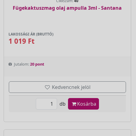
Cikkszám:
40
Fügekaktuszmag olaj ampulla 3ml - Santana
LAKOSSÁGI ÁR (BRUTTÓ)
1 019 Ft
Jutalom:
20 pont
Kedvencnek jelöl
db
Kosárba