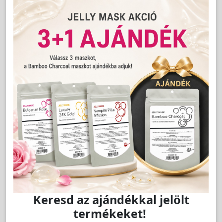
Cikkszám:
14
Éjszakai ampulla vegán 3ml - Santana
LAKOSSÁGI ÁR (BRUTTÓ)
1 019 Ft
Jutalom:
20 pont
Kedvencnek jelöl
db
Kosárba
Keresd az ajándékkal jelölt
termékeket!