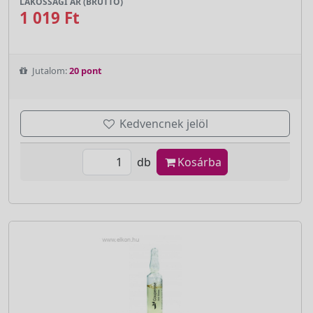
LAKOSSÁGI ÁR (BRUTTÓ)
1 019 Ft
Jutalom:
20 pont
Kedvencnek jelöl
db
Kosárba