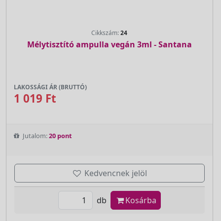
Cikkszám:
24
Mélytisztító ampulla vegán 3ml - Santana
LAKOSSÁGI ÁR (BRUTTÓ)
1 019 Ft
Jutalom:
20 pont
Kedvencnek jelöl
db
Kosárba