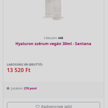
Cikkszám:
448
Hyaluron szérum vegán 30ml - Santana
LAKOSSÁGI ÁR (BRUTTÓ)
13 520 Ft
Jutalom:
270 pont
Kedvencnek jelöl