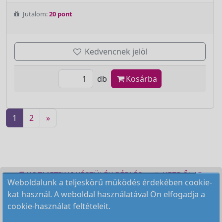
Jutalom:
20 pont
Kedvencnek jelöl
db
Kosárba
1
2
»
KOZMETIKAI KÉSZÜLÉK BÉRLÉS
KEZDŐLAP
ELÉRHETŐSÉG
RENDELÉSI FELTÉTELEK
Copyright © 2009-2026 All Rights Reserved.