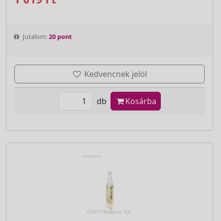
Jutalom:
20 pont
Kedvencnek jelöl
db
Kosárba