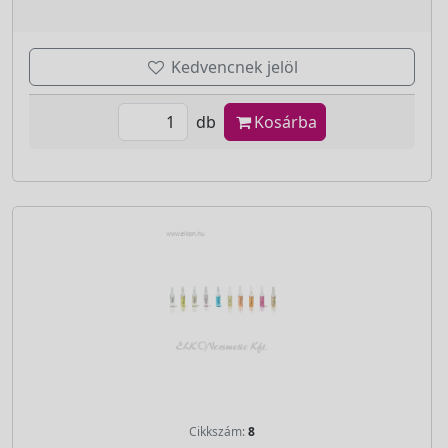
Kedvencnek jelöl
db
Kosárba
Cikkszám:
8