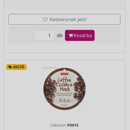
Kedvencnek jelöl
db
Kosárba
AKCIÓ
Cikkszám:
PD815