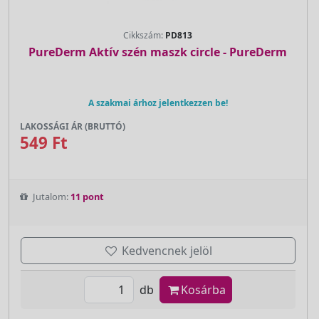
Cikkszám:
PD813
PureDerm Aktív szén maszk circle - PureDerm
A szakmai árhoz jelentkezzen be!
LAKOSSÁGI ÁR (BRUTTÓ)
549 Ft
Jutalom:
11 pont
Kedvencnek jelöl
db
Kosárba