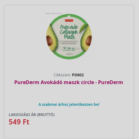
Cikkszám:
PD802
PureDerm Avokádó maszk circle - PureDerm
A szakmai árhoz jelentkezzen be!
LAKOSSÁGI ÁR (BRUTTÓ)
549 Ft