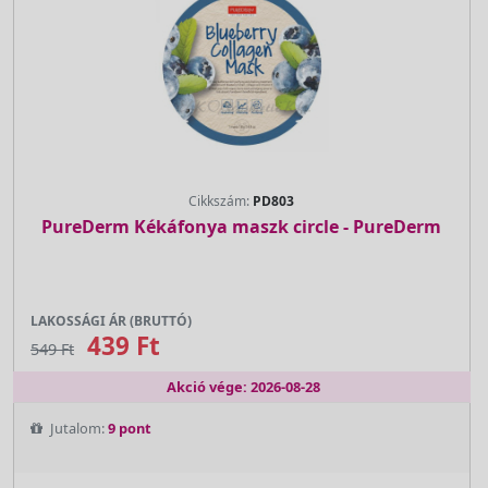
Cikkszám:
PD803
PureDerm Kékáfonya maszk circle - PureDerm
LAKOSSÁGI ÁR (BRUTTÓ)
439 Ft
549 Ft
Akció vége: 2026-08-28
Jutalom:
9 pont