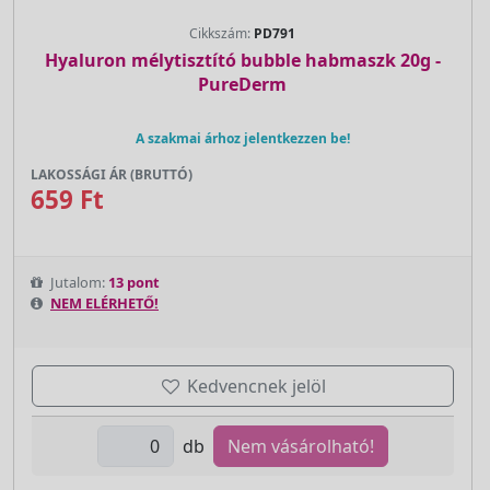
Cikkszám:
PD791
Hyaluron mélytisztító bubble habmaszk 20g -
PureDerm
A szakmai árhoz jelentkezzen be!
LAKOSSÁGI ÁR (BRUTTÓ)
659 Ft
Jutalom:
13 pont
NEM ELÉRHETŐ!
Kedvencnek jelöl
db
Nem vásárolható!