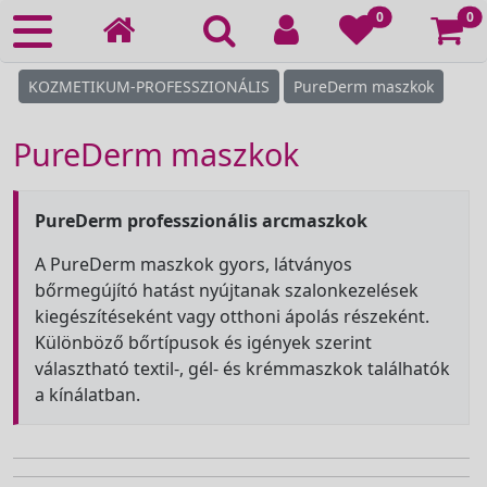
Ko
0
0
KOZMETIKUM-PROFESSZIONÁLIS
PureDerm maszkok
PureDerm maszkok
PureDerm professzionális arcmaszkok
A PureDerm maszkok gyors, látványos
bőrmegújító hatást nyújtanak szalonkezelések
kiegészítéseként vagy otthoni ápolás részeként.
Különböző bőrtípusok és igények szerint
választható textil-, gél- és krémmaszkok találhatók
a kínálatban.