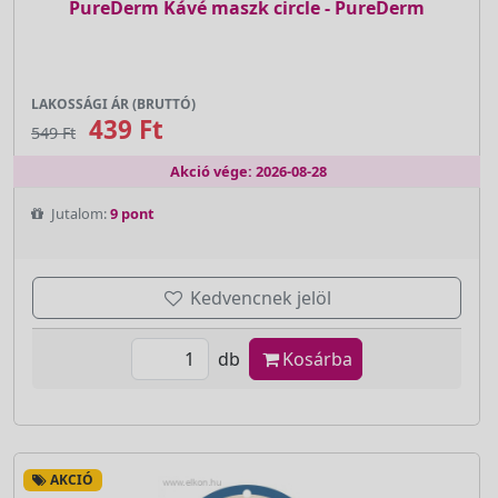
PureDerm Kávé maszk circle - PureDerm
LAKOSSÁGI ÁR (BRUTTÓ)
439 Ft
549 Ft
Akció vége: 2026-08-28
Jutalom:
9 pont
Kedvencnek jelöl
db
Kosárba
AKCIÓ