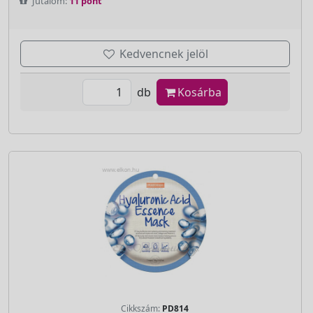
Jutalom:
11 pont
Kedvencnek jelöl
db
Kosárba
Cikkszám:
PD814