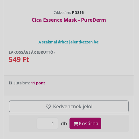
Cikkszám:
PD816
Cica Essence Mask - PureDerm
A szakmai árhoz jelentkezzen be!
LAKOSSÁGI ÁR (BRUTTÓ)
549 Ft
Jutalom:
11 pont
Kedvencnek jelöl
db
Kosárba