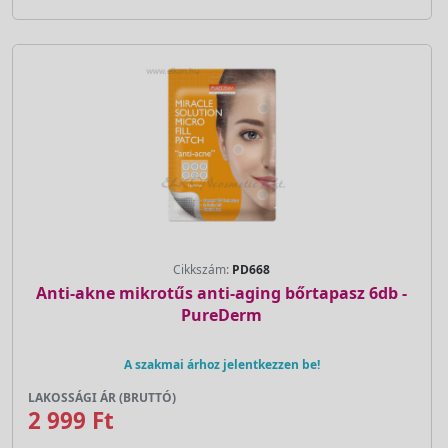
Cikkszám:
PD668
Anti-akne mikrotűs anti-aging bőrtapasz 6db -
PureDerm
A szakmai árhoz jelentkezzen be!
LAKOSSÁGI ÁR (BRUTTÓ)
2 999 Ft