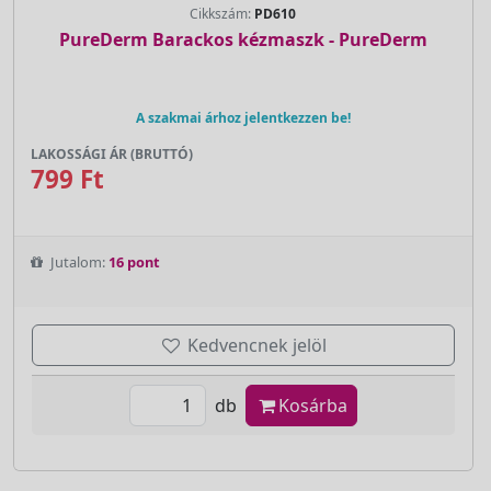
Cikkszám:
PD610
PureDerm Barackos kézmaszk - PureDerm
A szakmai árhoz jelentkezzen be!
LAKOSSÁGI ÁR (BRUTTÓ)
799 Ft
Jutalom:
16 pont
Kedvencnek jelöl
db
Kosárba