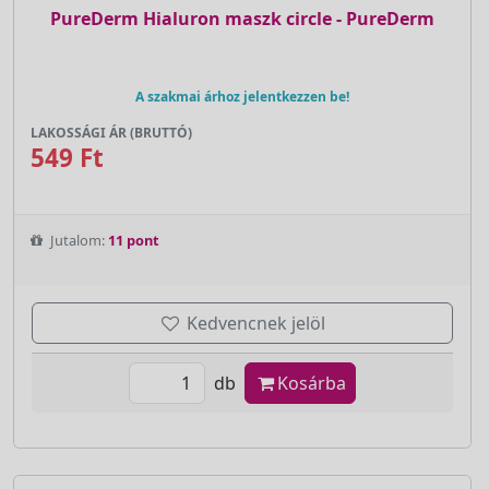
PureDerm Hialuron maszk circle - PureDerm
A szakmai árhoz jelentkezzen be!
LAKOSSÁGI ÁR (BRUTTÓ)
549 Ft
Jutalom:
11 pont
Kedvencnek jelöl
db
Kosárba