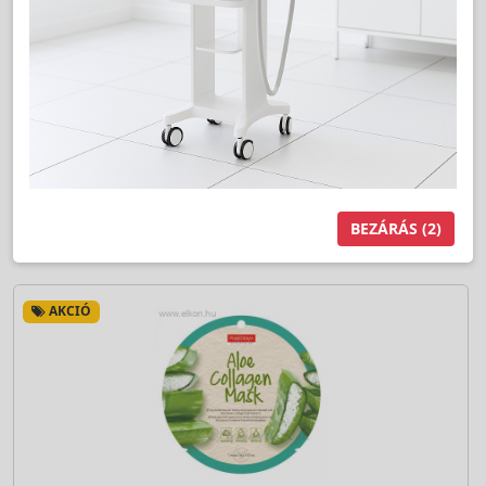
Jutalom:
16 pont
Kedvencnek jelöl
db
Kosárba
BEZÁRÁS
(1)
AKCIÓ