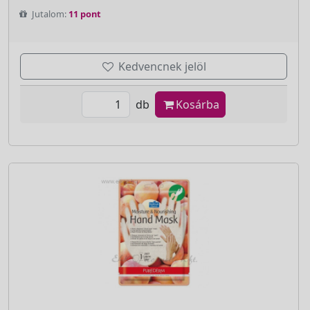
Jutalom:
11 pont
Kedvencnek jelöl
db
Kosárba