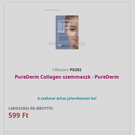
Cikkszám:
PD202
PureDerm Collagen szemmaszk - PureDerm
A szakmai árhoz jelentkezzen be!
LAKOSSÁGI ÁR (BRUTTÓ)
599 Ft