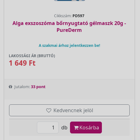
Cikkszám:
PD597
Alga exszoszóma bőrnyugtató gélmaszk 20g -
PureDerm
A szakmai árhoz jelentkezzen be!
LAKOSSÁGI ÁR (BRUTTÓ)
1 649 Ft
Jutalom:
33 pont
Kedvencnek jelöl
db
Kosárba