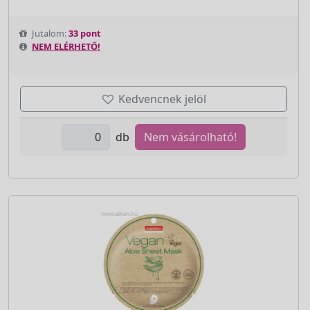
Jutalom:
33 pont
NEM ELÉRHETŐ!
Kedvencnek jelöl
db
Nem vásárolható!