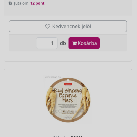
Jutalom:
12 pont
Kedvencnek jelöl
db
Kosárba