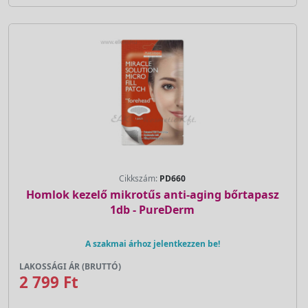
Cikkszám:
PD660
Homlok kezelő mikrotűs anti-aging bőrtapasz
1db - PureDerm
A szakmai árhoz jelentkezzen be!
LAKOSSÁGI ÁR (BRUTTÓ)
2 799 Ft