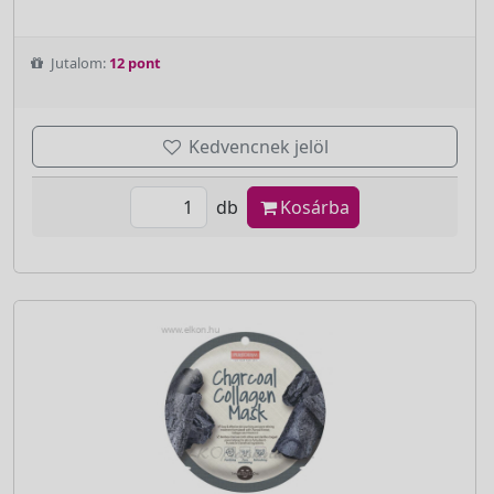
Jutalom:
12 pont
Kedvencnek jelöl
db
Kosárba