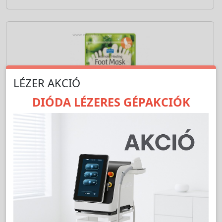
LÉZER AKCIÓ
DIÓDA LÉZERES GÉPAKCIÓK
Cikkszám:
PD611
PureDerm Almás lábmaszk - PureDerm
A szakmai árhoz jelentkezzen be!
LAKOSSÁGI ÁR (BRUTTÓ)
799 Ft