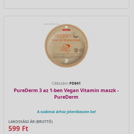
Cikkszám:
PD841
PureDerm 3 az 1-ben Vegan Vitamin maszk -
PureDerm
A szakmai árhoz jelentkezzen be!
LAKOSSÁGI ÁR (BRUTTÓ)
599 Ft