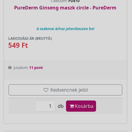
Cikkszám:
PD810
PureDerm Ginseng maszk circle - PureDerm
A szakmai árhoz jelentkezzen be!
LAKOSSÁGI ÁR (BRUTTÓ)
549 Ft
Jutalom:
11 pont
Kedvencnek jelöl
db
Kosárba