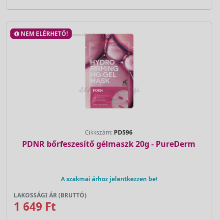
NEM ELÉRHETŐ!
Cikkszám:
PD596
PDNR bőrfeszesítő gélmaszk 20g - PureDerm
A szakmai árhoz jelentkezzen be!
LAKOSSÁGI ÁR (BRUTTÓ)
1 649 Ft