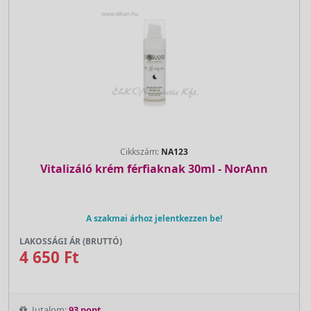
Cikkszám:
NA123
Vitalizáló krém férfiaknak 30ml - NorAnn
A szakmai árhoz jelentkezzen be!
LAKOSSÁGI ÁR (BRUTTÓ)
4 650 Ft
Jutalom:
93 pont