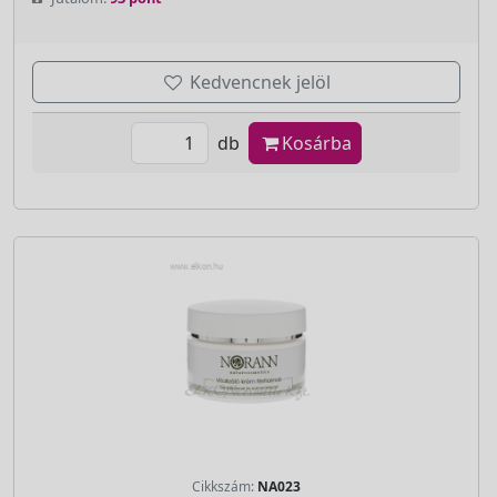
Kedvencnek jelöl
db
Kosárba
Cikkszám:
NA023