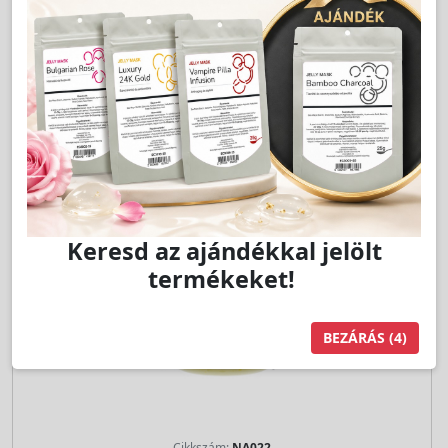
Jutalom:
156 pont
Kedvencnek jelöl
db
Kosárba
Keresd az ajándékkal jelölt
termékeket!
BEZÁRÁS
(3)
Cikkszám:
NA022