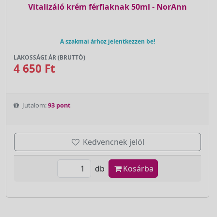
Vitalizáló krém férfiaknak 50ml - NorAnn
A szakmai árhoz jelentkezzen be!
LAKOSSÁGI ÁR (BRUTTÓ)
4 650 Ft
Jutalom:
93 pont
Kedvencnek jelöl
db
Kosárba