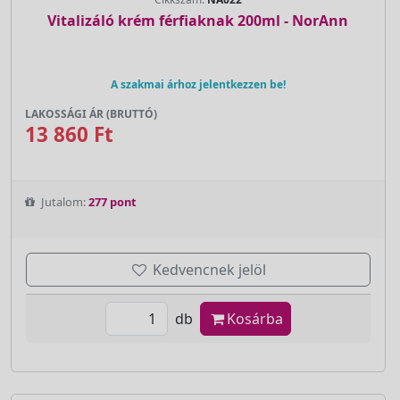
Vitalizáló krém férfiaknak 200ml - NorAnn
A szakmai árhoz jelentkezzen be!
LAKOSSÁGI ÁR (BRUTTÓ)
13 860 Ft
Jutalom:
277 pont
Kedvencnek jelöl
db
Kosárba