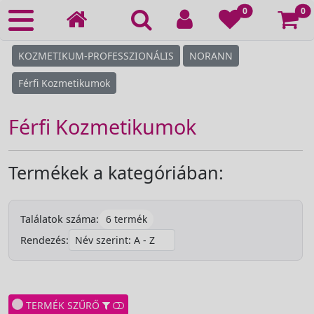
Ko
0
0
KOZMETIKUM-PROFESSZIONÁLIS
NORANN
Férfi Kozmetikumok
Férfi Kozmetikumok
Termékek a kategóriában:
6 termék
Találatok száma:
Rendezés:
TERMÉK SZŰRŐ