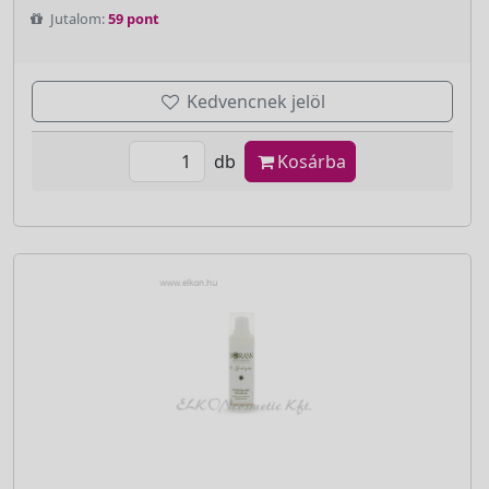
Jutalom:
59 pont
Kedvencnek jelöl
db
Kosárba