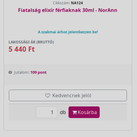
Cikkszám:
NA124
Fiatalság elixír férfiaknak 30ml - NorAnn
A szakmai árhoz jelentkezzen be!
LAKOSSÁGI ÁR (BRUTTÓ)
5 440 Ft
Jutalom:
109 pont
Kedvencnek jelöl
db
Kosárba