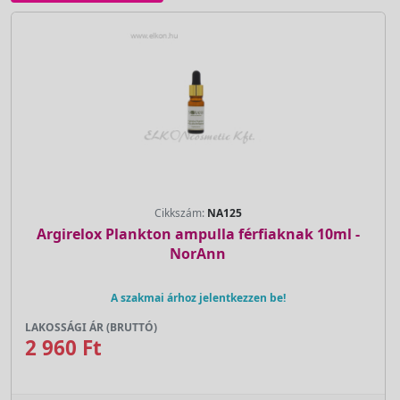
Cikkszám:
NA125
Argirelox Plankton ampulla férfiaknak 10ml -
NorAnn
A szakmai árhoz jelentkezzen be!
LAKOSSÁGI ÁR (BRUTTÓ)
2 960 Ft