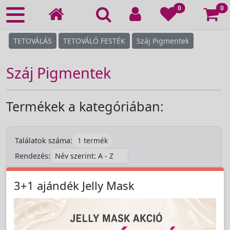
Ko
0
0
TETOVÁLÁS
TETOVÁLÓ FESTÉK
Száj Pigmentek
Száj Pigmentek
Termékek a kategóriában:
1 termék
Találatok száma:
Rendezés:
3+1 ajándék Jelly Mask
TERMÉK SZŰRŐ