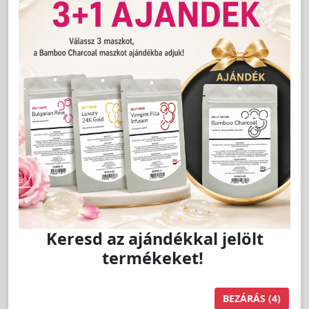
Cikkszám:
GP618-5
Sminktetováló száj pigment VÉRNARANCS 5ml -
GAMP
LAKOSSÁGI ÁR (BRUTTÓ)
9 990 Ft
Keresd az ajándékkal jelölt
termékeket!
Jutalom:
200 pont
BEZÁRÁS
(4)