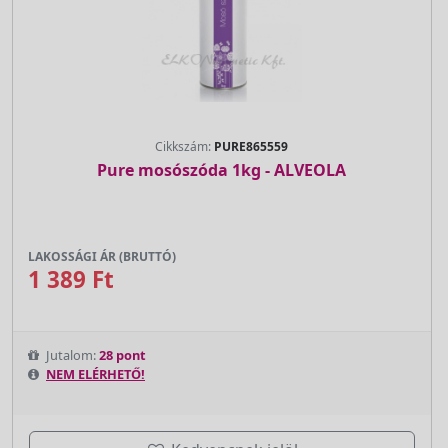
Cikkszám:
PURE865559
Pure mosószóda 1kg - ALVEOLA
LAKOSSÁGI ÁR (BRUTTÓ)
1 389 Ft
Jutalom:
28 pont
NEM ELÉRHETŐ!