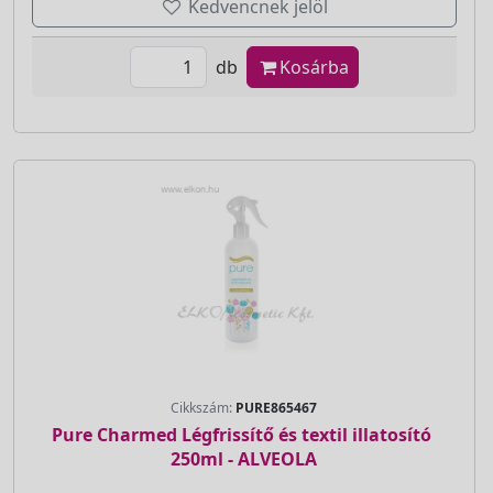
Kedvencnek jelöl
db
Kosárba
Cikkszám:
PURE865467
Pure Charmed Légfrissítő és textil illatosító 
250ml - ALVEOLA