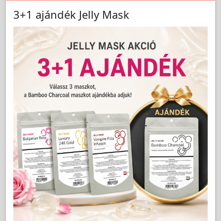
3+1 ajándék Jelly Mask
Cikkszám:
PURE865900
Pure folyékony mosódió 1,5 liter - ALVEOLA
LAKOSSÁGI ÁR (BRUTTÓ)
2 690 Ft
Jutalom:
54 pont
NEM ELÉRHETŐ!
Kedvencnek jelöl
db
Nem vásárolható!