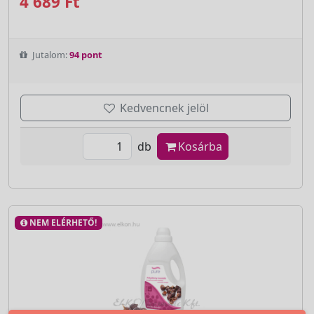
4 689 Ft
Jutalom:
94 pont
Kedvencnek jelöl
db
Kosárba
NEM ELÉRHETŐ!