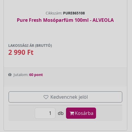
Cikkszám:
PURE865108
Pure Fresh Mosóparfüm 100ml - ALVEOLA
LAKOSSÁGI ÁR (BRUTTÓ)
2 990 Ft
Jutalom:
60 pont
Kedvencnek jelöl
db
Kosárba