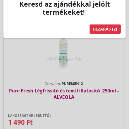
Keresd az ajándékkal jelölt
termékeket!
BEZÁRÁS
(1)
Cikkszám:
PURE865412
Pure Fresh Légfrissítő és textil illatosító  250ml -
ALVEOLA
LAKOSSÁGI ÁR (BRUTTÓ)
1 490 Ft