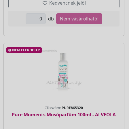
Kedvencnek jelöl
db
Nem vásárolható!
NEM ELÉRHETŐ!
Cikkszám:
PURE865320
Pure Moments Mosóparfüm 100ml - ALVEOLA