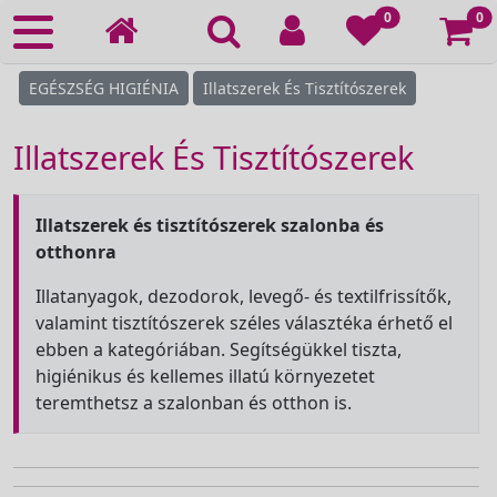
Ko
0
0
EGÉSZSÉG HIGIÉNIA
Illatszerek És Tisztítószerek
Illatszerek És Tisztítószerek
Illatszerek és tisztítószerek szalonba és
otthonra
Illatanyagok, dezodorok, levegő- és textilfrissítők,
valamint tisztítószerek széles választéka érhető el
ebben a kategóriában. Segítségükkel tiszta,
higiénikus és kellemes illatú környezetet
teremthetsz a szalonban és otthon is.