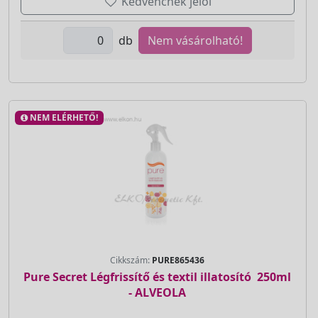
Kedvencnek jelöl
db
Nem vásárolható!
NEM ELÉRHETŐ!
Cikkszám:
PURE865436
Pure Secret Légfrissítő és textil illatosító  250ml
- ALVEOLA