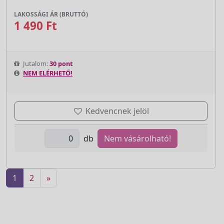
LAKOSSÁGI ÁR (BRUTTÓ)
1 490 Ft
Jutalom:
30 pont
NEM ELÉRHETŐ!
Kedvencnek jelöl
db
Nem vásárolható!
1
2
»