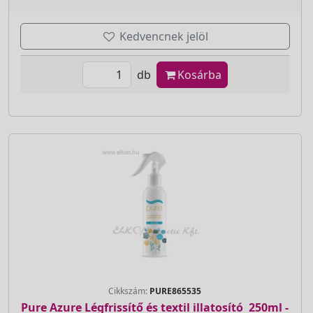
Kedvencnek jelöl
db
Kosárba
Cikkszám:
PURE865535
Pure Azure Légfrissítő és textil illatosító  250ml -