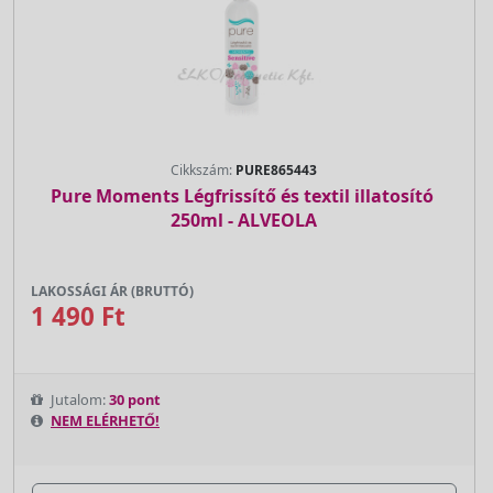
Cikkszám:
PURE865443
Pure Moments Légfrissítő és textil illatosító 
250ml - ALVEOLA
LAKOSSÁGI ÁR (BRUTTÓ)
1 490 Ft
Jutalom:
30 pont
NEM ELÉRHETŐ!