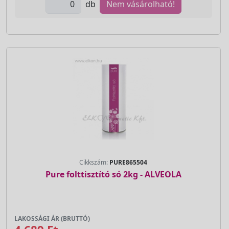
db
Nem vásárolható!
Cikkszám:
PURE865504
Pure folttisztító só 2kg - ALVEOLA
LAKOSSÁGI ÁR (BRUTTÓ)