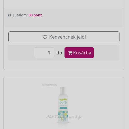
Jutalom:
30 pont
Kedvencnek jelöl
db
Kosárba