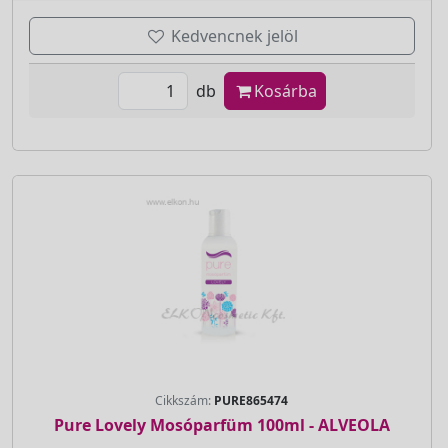
Kedvencnek jelöl
db
Kosárba
Cikkszám:
PURE865474
Pure Lovely Mosóparfüm 100ml - ALVEOLA