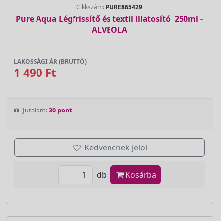
Cikkszám:
PURE865429
Pure Aqua Légfrissítő és textil illatosító  250ml -
ALVEOLA
LAKOSSÁGI ÁR (BRUTTÓ)
1 490 Ft
Jutalom:
30 pont
Kedvencnek jelöl
db
Kosárba