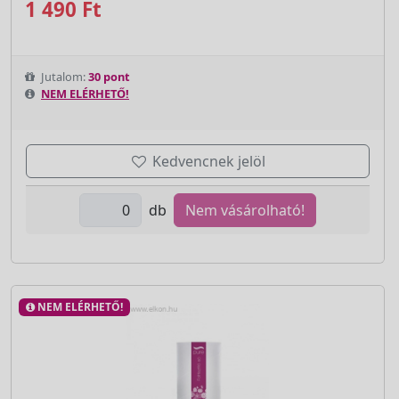
1 490 Ft
Jutalom:
30 pont
NEM ELÉRHETŐ!
Kedvencnek jelöl
db
Nem vásárolható!
NEM ELÉRHETŐ!