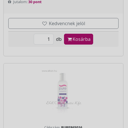
Jutalom:
30 pont
Kedvencnek jelöl
db
Kosárba
Cikkszám:
PURE865016