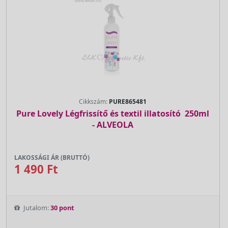
Cikkszám:
PURE865481
Pure Lovely Légfrissítő és textil illatosító  250ml
- ALVEOLA
LAKOSSÁGI ÁR (BRUTTÓ)
1 490 Ft
Jutalom:
30 pont