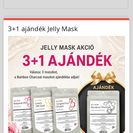
Cikkszám:
LLEVSCC9050000
Extreme Volume Selyem CC/0,05-8-9-10-11-12-13-
14mm - Long Lashes
LAKOSSÁGI ÁR (BRUTTÓ)
6 499 Ft