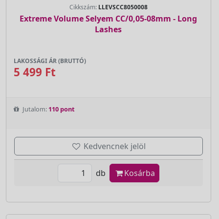
Cikkszám:
LLEVSCC8050008
Extreme Volume Selyem CC/0,05-08mm - Long
Lashes
LAKOSSÁGI ÁR (BRUTTÓ)
5 499 Ft
Jutalom:
110 pont
Kedvencnek jelöl
db
Kosárba