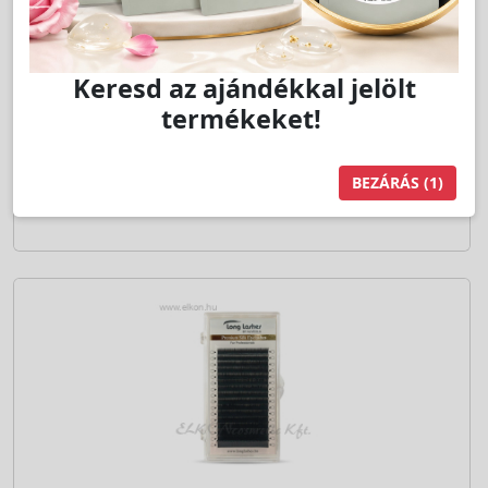
Jutalom:
130 pont
Kedvencnek jelöl
db
Kosárba