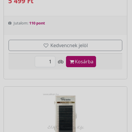
5 499 Ft
Jutalom:
110 pont
Kedvencnek jelöl
db
Kosárba