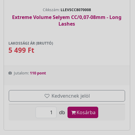
Cikkszám:
LLEVSCC8070008
Extreme Volume Selyem CC/0,07-08mm - Long
Lashes
LAKOSSÁGI ÁR (BRUTTÓ)
5 499 Ft
Jutalom:
110 pont
Kedvencnek jelöl
db
Kosárba