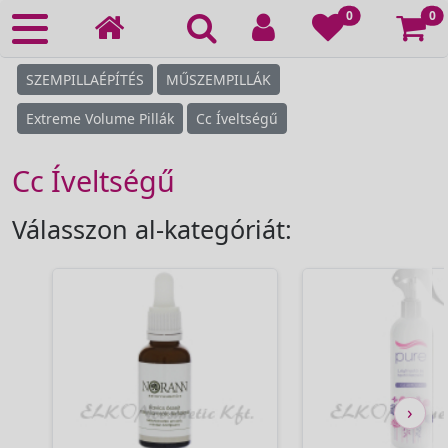
Ko
0
0
SZEMPILLAÉPÍTÉS
MŰSZEMPILLÁK
Extreme Volume Pillák
Cc Íveltségű
Cc Íveltségű
Válasszon al-kategóriát:
›