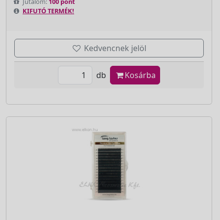
Jutalom:
100 pont
KIFUTÓ TERMÉK!
Kedvencnek jelöl
db
Kosárba