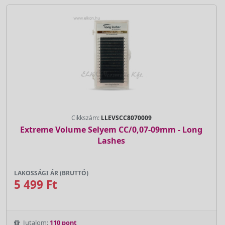
Cikkszám:
LLEVSCC8070009
Extreme Volume Selyem CC/0,07-09mm - Long
Lashes
LAKOSSÁGI ÁR (BRUTTÓ)
5 499 Ft
Jutalom:
110 pont