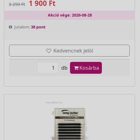
1 900 Ft
3 299 Ft
Akció vége: 2026-08-28
Jutalom:
38 pont
Kedvencnek jelöl
db
Kosárba