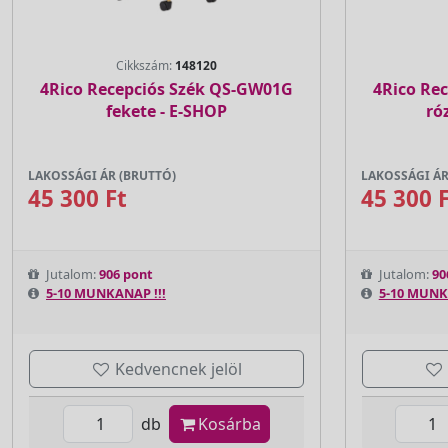
Cikkszám:
148120
4Rico Recepciós Szék QS-GW01G
4Rico Re
fekete - E-SHOP
ró
LAKOSSÁGI ÁR (BRUTTÓ)
LAKOSSÁGI ÁR
45 300 Ft
45 300 
Jutalom:
906 pont
Jutalom:
90
5-10 MUNKANAP !!!
5-10 MUNK
Kedvencnek jelöl
db
Kosárba