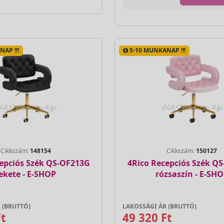
AP !!!
5-10 MUNKANAP !!!
Cikkszám:
148154
Cikkszám:
150127
epciós Szék QS-OF213G
4Rico Recepciós Szék Q
ekete - E-SHOP
rózsaszín - E-SH
 (BRUTTÓ)
LAKOSSÁGI ÁR (BRUTTÓ)
Ft
49 320 Ft