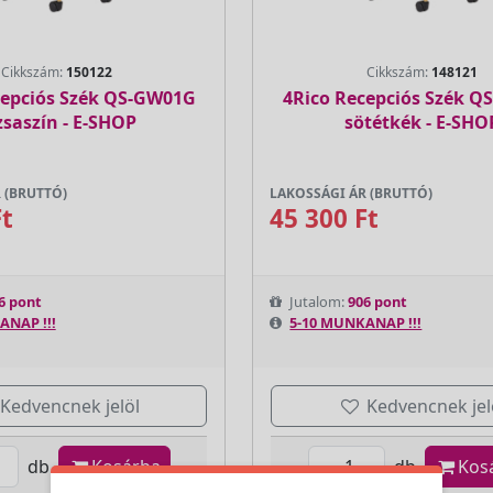
Cikkszám:
150122
Cikkszám:
148121
cepciós Szék QS-GW01G
4Rico Recepciós Szék 
zsaszín - E-SHOP
sötétkék - E-SHO
 (BRUTTÓ)
LAKOSSÁGI ÁR (BRUTTÓ)
Ft
45 300 Ft
6 pont
Jutalom:
906 pont
ANAP !!!
5-10 MUNKANAP !!!
Kedvencnek jelöl
Kedvencnek jel
db
Kosárba
db
Kos