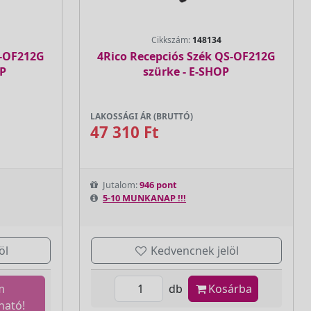
Cikkszám:
148134
S-OF212G
4Rico Recepciós Szék QS-OF212G
OP
szürke - E-SHOP
LAKOSSÁGI ÁR (BRUTTÓ)
47 310 Ft
Jutalom:
946 pont
5-10 MUNKANAP !!!
öl
Kedvencnek jelöl
m
db
Kosárba
ható!