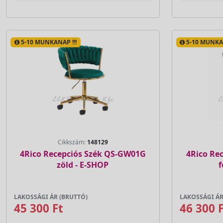
5-10 MUNKANAP !!!
5-10 MUNKAN
Cikkszám:
148129
4Rico Recepciós Szék QS-GW01G
4Rico Re
zöld - E-SHOP
f
LAKOSSÁGI ÁR (BRUTTÓ)
LAKOSSÁGI ÁR
45 300 Ft
46 300 