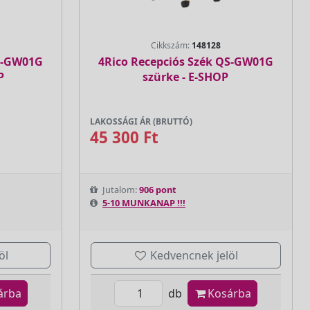
Cikkszám:
148128
QS-GW01G
4Rico Recepciós Szék QS-GW01G
P
szürke - E-SHOP
LAKOSSÁGI ÁR (BRUTTÓ)
45 300 Ft
Jutalom:
906 pont
5-10 MUNKANAP !!!
öl
Kedvencnek jelöl
árba
db
Kosárba