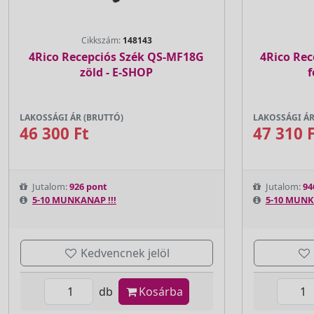
Cikkszám:
148143
4Rico Recepciós Szék QS-MF18G
4Rico Rec
zöld - E-SHOP
f
LAKOSSÁGI ÁR (BRUTTÓ)
LAKOSSÁGI ÁR
46 300 Ft
47 310 
Jutalom:
926 pont
Jutalom:
94
5-10 MUNKANAP !!!
5-10 MUNK
Kedvencnek jelöl
db
Kosárba