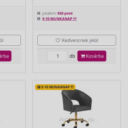
Jutalom:
926 pont
5-10 MUNKANAP !!!
öl
Kedvencnek jelöl
árba
db
Kosárba
5-10 MUNKANAP !!!