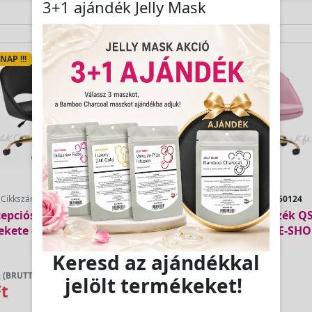
3+1 ajándék Jelly Mask
AP !!!
5-10 MUNKANAP !!!
Cikkszám:
148140
Cikkszám:
150124
cepciós Szék QS-MF18G
4Rico Recepciós Szék 
ekete - E-SHOP
rózsaszín - E-SH
Keresd az ajándékkal
 (BRUTTÓ)
LAKOSSÁGI ÁR (BRUTTÓ)
jelölt termékeket!
Ft
46 300 Ft