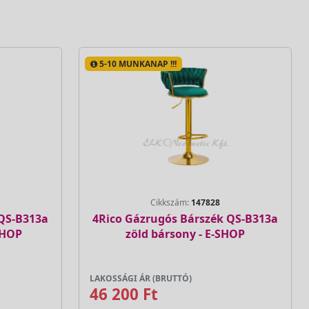
5-10 MUNKANAP !!!
Cikkszám:
147828
 QS-B313a
4Rico Gázrugós Bárszék QS-B313a
SHOP
zöld bársony - E-SHOP
LAKOSSÁGI ÁR (BRUTTÓ)
46 200 Ft