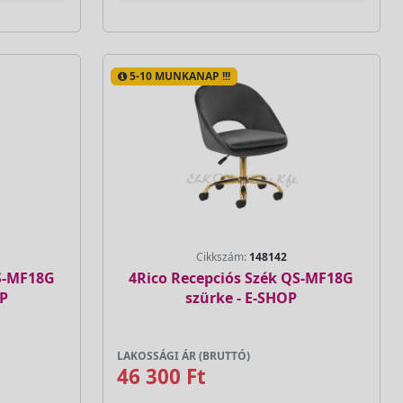
5-10 MUNKANAP !!!
Cikkszám:
148142
QS-MF18G
4Rico Recepciós Szék QS-MF18G
OP
szürke - E-SHOP
LAKOSSÁGI ÁR (BRUTTÓ)
46 300 Ft