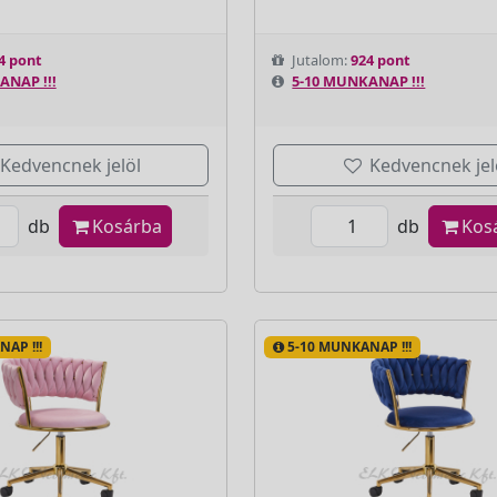
4 pont
Jutalom:
924 pont
ANAP !!!
5-10 MUNKANAP !!!
Kedvencnek jelöl
Kedvencnek jel
db
Kosárba
db
Kos
AP !!!
5-10 MUNKANAP !!!