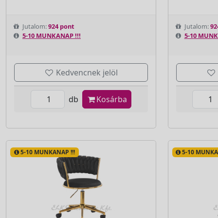
Jutalom:
924 pont
Jutalom:
92
5-10 MUNKANAP !!!
5-10 MUNK
Kedvencnek jelöl
db
Kosárba
5-10 MUNKANAP !!!
5-10 MUNKAN