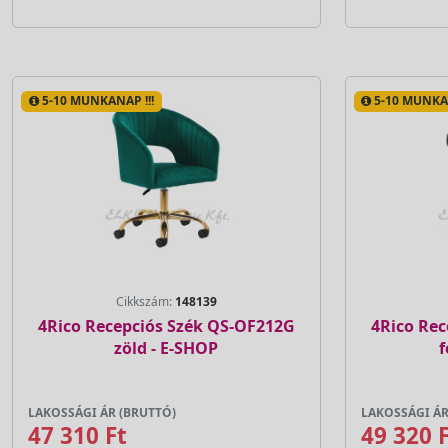
5-10 MUNKANAP !!!
5-10 MUNKAN
Cikkszám:
148139
4Rico Recepciós Szék QS-OF212G
4Rico Rec
zöld - E-SHOP
f
LAKOSSÁGI ÁR (BRUTTÓ)
LAKOSSÁGI ÁR
47 310 Ft
49 320 