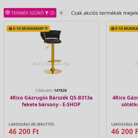
Csak akciós termékek mejele
TERMÉK SZŰRŐ
5-10 MUNKANAP !!!
5-10 MUNKAN
Cikkszám:
147826
4Rico Gázrugós Bárszék QS-B313a
4Rico Gáz
fekete bársony - E-SHOP
sötétk
LAKOSSÁGI ÁR (BRUTTÓ)
LAKOSSÁGI ÁR
46 200 Ft
46 200 