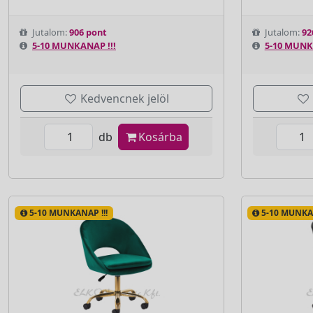
Jutalom:
906 pont
Jutalom:
92
5-10 MUNKANAP !!!
5-10 MUNK
Kedvencnek jelöl
db
Kosárba
5-10 MUNKANAP !!!
5-10 MUNKAN