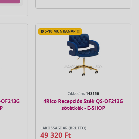
5-10 MUNKANAP !!!
Cikkszám:
148156
S-OF213G
4Rico Recepciós Szék QS-OF213G
OP
sötétkék - E-SHOP
LAKOSSÁGI ÁR (BRUTTÓ)
49 320 Ft