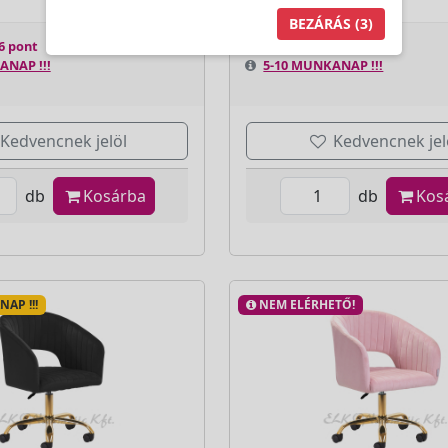
BEZÁRÁS
(2)
6 pont
Jutalom:
926 pont
ANAP !!!
5-10 MUNKANAP !!!
Kedvencnek jelöl
Kedvencnek jel
db
Kosárba
db
Kos
AP !!!
NEM ELÉRHETŐ!