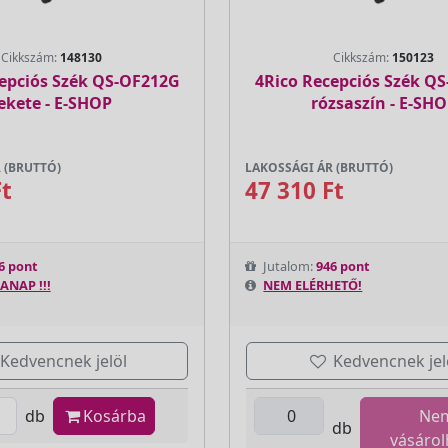
Cikkszám:
148130
Cikkszám:
150123
epciós Szék QS-OF212G
4Rico Recepciós Szék Q
ekete - E-SHOP
rózsaszín - E-SH
 (BRUTTÓ)
LAKOSSÁGI ÁR (BRUTTÓ)
Ft
47 310 Ft
6 pont
Jutalom:
946 pont
ANAP !!!
NEM ELÉRHETŐ!
Kedvencnek jelöl
Kedvencnek jel
db
Kosárba
Ne
db
vásárol