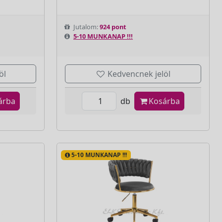
Jutalom:
924 pont
5-10 MUNKANAP !!!
öl
Kedvencnek jelöl
árba
db
Kosárba
5-10 MUNKANAP !!!