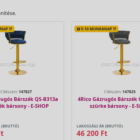
nítése.
AP !!!
5-10 MUNKANAP !!!
Cikkszám:
147827
Cikkszám:
147825
rugós Bárszék QS-B313a
4Rico Gázrugós Bárszék
ék bársony - E-SHOP
szürke bársony - E-
 (BRUTTÓ)
LAKOSSÁGI ÁR (BRUTTÓ)
Ft
46 200 Ft