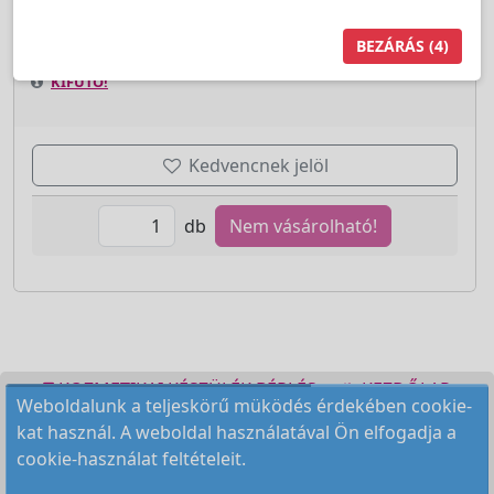
BEZÁRÁS
(4)
KIFUTÓ!
Kedvencnek jelöl
db
Nem vásárolható!
KOZMETIKAI KÉSZÜLÉK BÉRLÉS
KEZDŐLAP
Weboldalunk a teljeskörű müködés érdekében cookie-
ELÉRHETŐSÉG
RENDELÉSI FELTÉTELEK
kat használ. A weboldal használatával Ön elfogadja a
cookie-használat feltételeit.
Copyright © 2009-2026 All Rights Reserved.