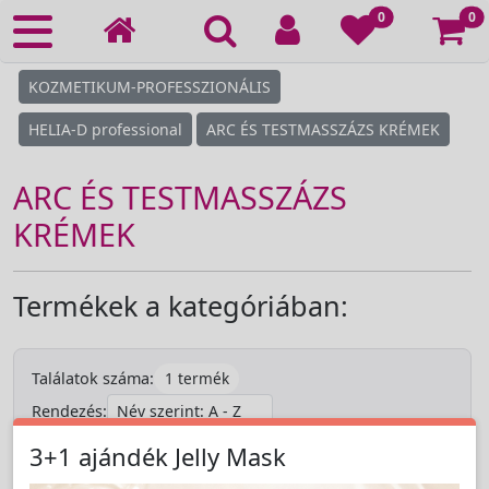
Ko
0
0
KOZMETIKUM-PROFESSZIONÁLIS
HELIA-D professional
ARC ÉS TESTMASSZÁZS KRÉMEK
ARC ÉS TESTMASSZÁZS
KRÉMEK
Termékek a kategóriában:
1 termék
Találatok száma:
Rendezés:
3+1 ajándék Jelly Mask