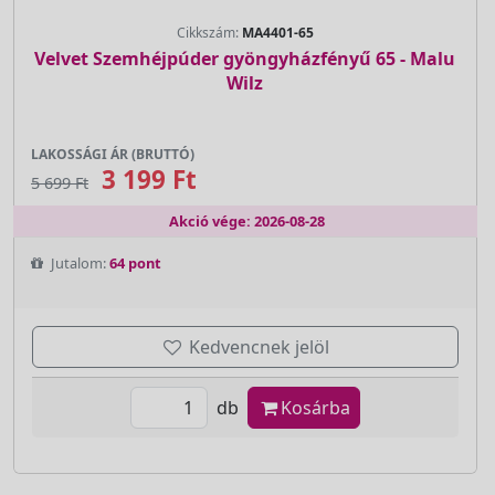
Cikkszám:
MA4401-65
Velvet Szemhéjpúder gyöngyházfényű 65 - Malu
Wilz
LAKOSSÁGI ÁR (BRUTTÓ)
3 199 Ft
5 699 Ft
Akció vége: 2026-08-28
Jutalom:
64 pont
Kedvencnek jelöl
db
Kosárba