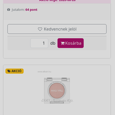
Jutalom:
64 pont
Kedvencnek jelöl
db
Kosárba
AKCIÓ