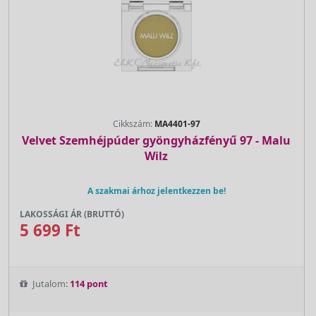
Cikkszám:
MA4401-97
Velvet Szemhéjpúder gyöngyházfényű 97 - Malu
Wilz
A szakmai árhoz jelentkezzen be!
LAKOSSÁGI ÁR (BRUTTÓ)
5 699 Ft
Jutalom:
114 pont