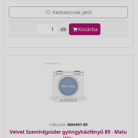
Kedvencnek jelöl
db
Kosárba
Cikkszám:
MA4401-89
Velvet Szemhéjpúder gyöngyházfényű 89 - Malu