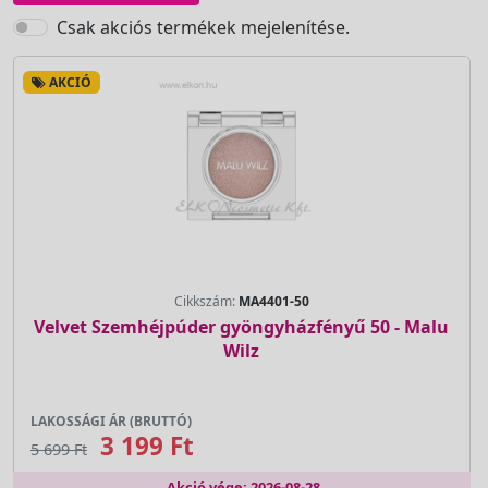
Csak akciós termékek mejelenítése.
AKCIÓ
Cikkszám:
MA4401-50
Velvet Szemhéjpúder gyöngyházfényű 50 - Malu
Wilz
LAKOSSÁGI ÁR (BRUTTÓ)
3 199 Ft
5 699 Ft
Akció vége: 2026-08-28