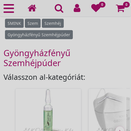
Ko
0
0
SMINK
Szem
Szemhéj
Gyöngyházfényű Szemhéjpúder
Gyöngyházfényű
Szemhéjpúder
Válasszon al-kategóriát:
›