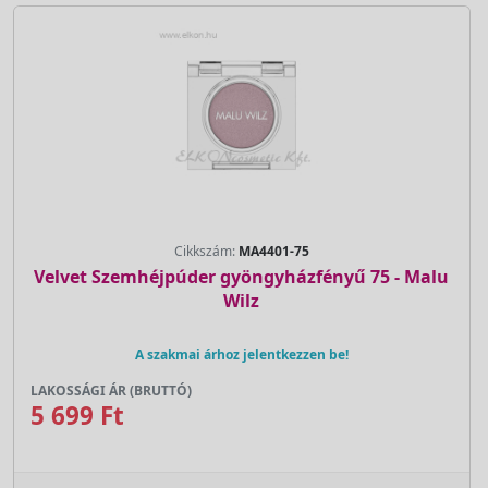
Cikkszám:
MA4401-75
Velvet Szemhéjpúder gyöngyházfényű 75 - Malu
Wilz
A szakmai árhoz jelentkezzen be!
LAKOSSÁGI ÁR (BRUTTÓ)
5 699 Ft