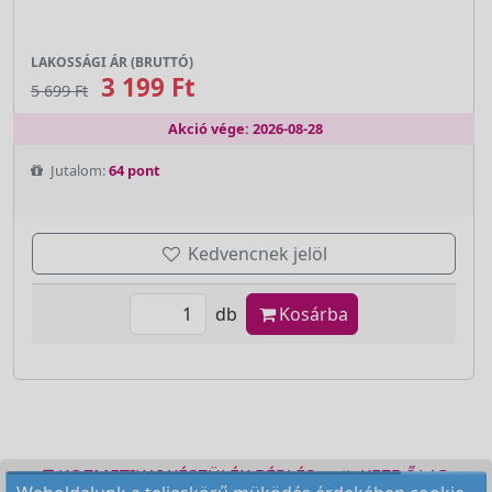
LAKOSSÁGI ÁR (BRUTTÓ)
3 199 Ft
5 699 Ft
Akció vége: 2026-08-28
Jutalom:
64 pont
Kedvencnek jelöl
db
Kosárba
KOZMETIKAI KÉSZÜLÉK BÉRLÉS
KEZDŐLAP