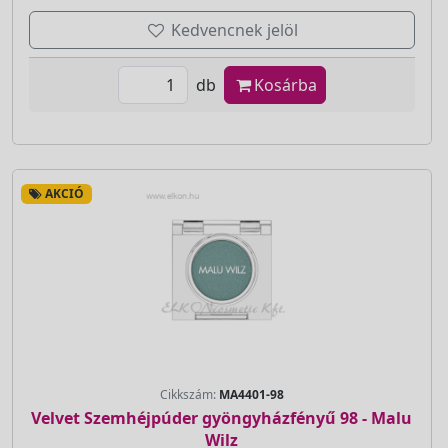
Kedvencnek jelöl
db
Kosárba
AKCIÓ
Cikkszám:
MA4401-98
Velvet Szemhéjpúder gyöngyházfényű 98 - Malu
Wilz