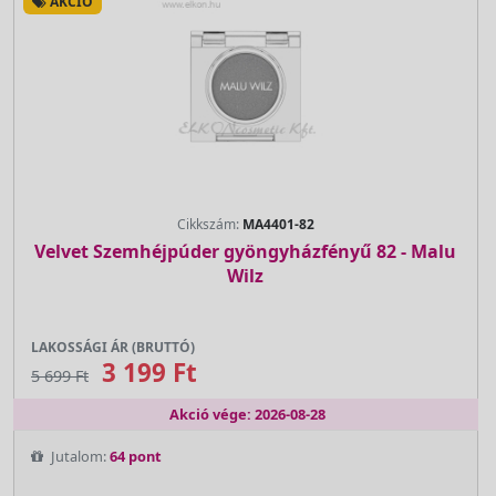
AKCIÓ
Cikkszám:
MA4401-82
Velvet Szemhéjpúder gyöngyházfényű 82 - Malu
Wilz
LAKOSSÁGI ÁR (BRUTTÓ)
3 199 Ft
5 699 Ft
Akció vége: 2026-08-28
Jutalom:
64 pont