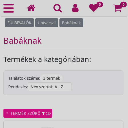
Ko
0
0
FÜLBEVALÓK
Universal
Babáknak
Babáknak
Termékek a kategóriában:
3 termék
Találatok száma:
Rendezés:
TERMÉK SZŰRŐ