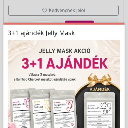
Kedvencnek jelöl
pár
Kosárba
3+1 ajándék Jelly Mask
Cikkszám:
T204W
T204W Belőhető Fülbevaló KÖRFOGLALATÚ,
BÉBIKNEK - STUDEX