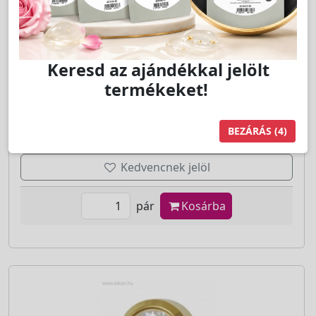
LAKOSSÁGI ÁR (BRUTTÓ)
930 Ft
Keresd az ajándékkal jelölt
termékeket!
Jutalom:
19 pont
BEZÁRÁS
(4)
Kedvencnek jelöl
pár
Kosárba