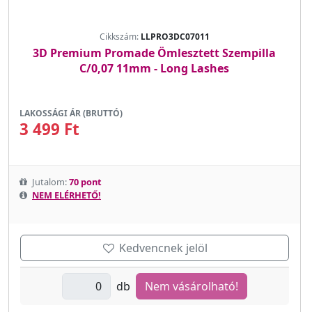
Cikkszám:
LLPRO3DC07011
3D Premium Promade Ömlesztett Szempilla
C/0,07 11mm - Long Lashes
LAKOSSÁGI ÁR (BRUTTÓ)
3 499 Ft
Jutalom:
70 pont
NEM ELÉRHETŐ!
Kedvencnek jelöl
db
Nem vásárolható!