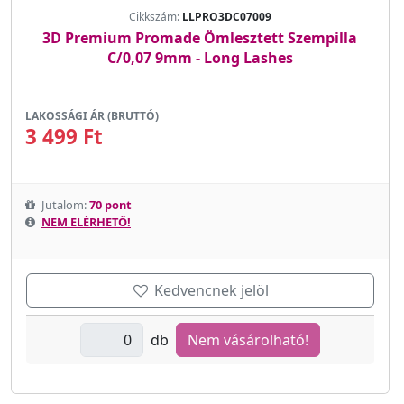
Cikkszám:
LLPRO3DC07009
3D Premium Promade Ömlesztett Szempilla
C/0,07 9mm - Long Lashes
LAKOSSÁGI ÁR (BRUTTÓ)
3 499 Ft
Jutalom:
70 pont
NEM ELÉRHETŐ!
Kedvencnek jelöl
db
Nem vásárolható!