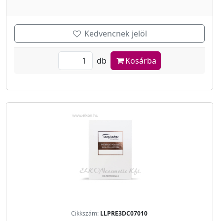
Kedvencnek jelöl
db
Kosárba
Cikkszám:
LLPRE3DC07010