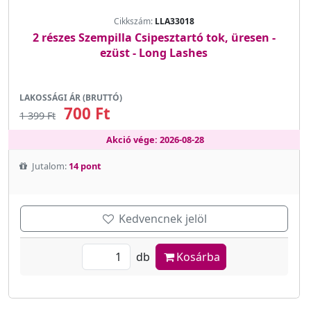
Cikkszám:
LLA33018
2 részes Szempilla Csipesztartó tok, üresen -
ezüst - Long Lashes
LAKOSSÁGI ÁR (BRUTTÓ)
700 Ft
1 399 Ft
Akció vége: 2026-08-28
Jutalom:
14 pont
Kedvencnek jelöl
db
Kosárba