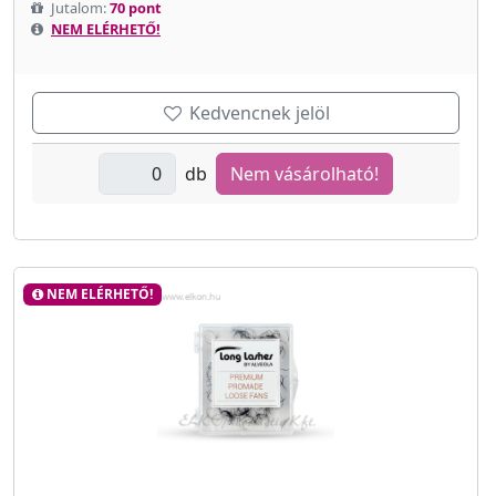
Jutalom:
70 pont
NEM ELÉRHETŐ!
Kedvencnek jelöl
db
Nem vásárolható!
NEM ELÉRHETŐ!