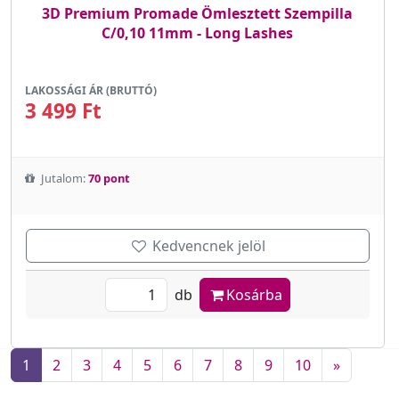
3D Premium Promade Ömlesztett Szempilla
C/0,10 11mm - Long Lashes
LAKOSSÁGI ÁR (BRUTTÓ)
3 499 Ft
Jutalom:
70 pont
Kedvencnek jelöl
db
Kosárba
1
2
3
4
5
6
7
8
9
10
»