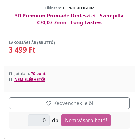
Cikkszám:
LLPRO3DC07007
3D Premium Promade Ömlesztett Szempilla
C/0,07 7mm - Long Lashes
LAKOSSÁGI ÁR (BRUTTÓ)
3 499 Ft
Jutalom:
70 pont
NEM ELÉRHETŐ!
Kedvencnek jelöl
db
Nem vásárolható!