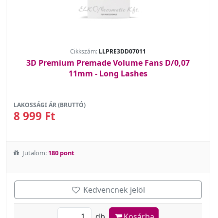
Cikkszám:
LLPRE3DD07011
3D Premium Premade Volume Fans D/0,07
11mm - Long Lashes
LAKOSSÁGI ÁR (BRUTTÓ)
8 999 Ft
Jutalom:
180 pont
Kedvencnek jelöl
db
Kosárba