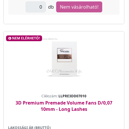
db
Nem vásárolható!
NEM ELÉRHETŐ!
Cikkszám:
LLPRE3DD07010
3D Premium Premade Volume Fans D/0,07
10mm - Long Lashes
LAKOSSÁGI ÁR (BRUTTÓ)