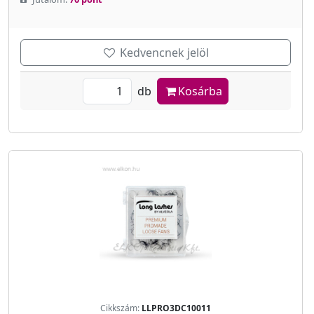
Kedvencnek jelöl
db
Kosárba
Cikkszám:
LLPRO3DC10011