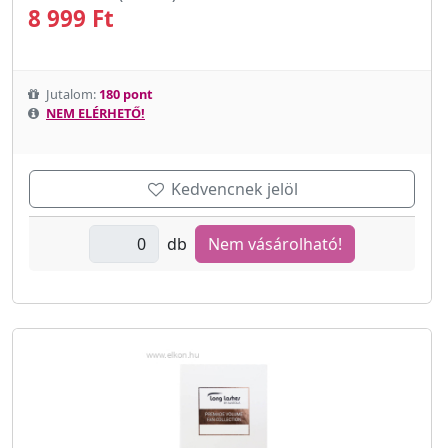
8 999 Ft
Jutalom:
180 pont
NEM ELÉRHETŐ!
Kedvencnek jelöl
db
Nem vásárolható!