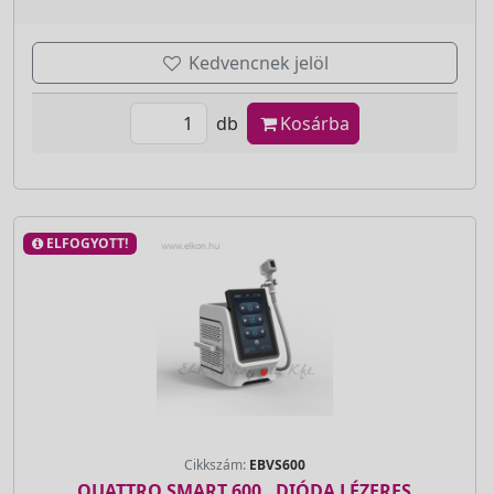
Kedvencnek jelöl
db
Kosárba
ELFOGYOTT!
Cikkszám:
EBVS600
QUATTRO SMART 600 , DIÓDA LÉZERES