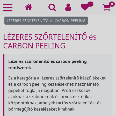
Ko
0
0
LÉZERES SZŐRTELENÍTŐ és CARBON PEELING
LÉZERES SZŐRTELENÍTŐ és
CARBON PEELING
Lézeres szőrtelenítő és carbon peeling
rendszerek
Ez a kategória a lézeres szőrtelenítő készülékeket
és a carbon peeling kezelésekhez használható
gépeket foglalja magában. Profi eszközök
azoknak a szalonoknak és orvos-esztétikai
központoknak, amelyek tartós szőrtelenítést és
bőrmegújító kezeléseket kínálnak.