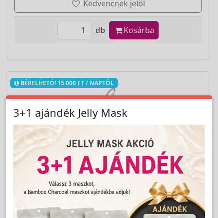
Kedvencnek jelöl
db
Kosárba
BÉRELHETŐ! 15 000 FT / NAPTÓL
3+1 ajándék Jelly Mask
Cikkszám:
EBVMSY600
MultiFull QUATTRO SMART 600 , DIÓDA LÉZERES
VÉGLEGES SZORTELENÍTO + TETOVÁLÁS
ELTÁVOLÍTÓ + CARBON PEELING ND YAG -