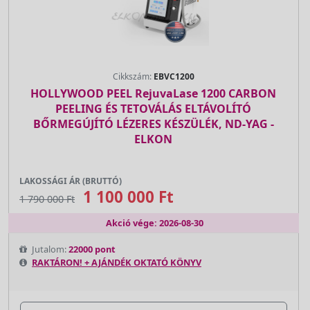
Cikkszám:
EBVC1200
HOLLYWOOD PEEL RejuvaLase 1200 CARBON
PEELING ÉS TETOVÁLÁS ELTÁVOLÍTÓ
BŐRMEGÚJÍTÓ LÉZERES KÉSZÜLÉK, ND-YAG -
ELKON
LAKOSSÁGI ÁR (BRUTTÓ)
1 100 000 Ft
1 790 000 Ft
Akció vége: 2026-08-30
Jutalom:
22000 pont
RAKTÁRON! + AJÁNDÉK OKTATÓ KÖNYV