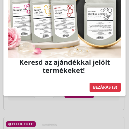
ELKON
LAKOSSÁGI ÁR (BRUTTÓ)
3 490 000 Ft
Jutalom:
69800 pont
BÉRELHETŐ! 15 000 FT / NAPTÓL
Keresd az ajándékkal jelölt
termékeket!
Kedvencnek jelöl
BEZÁRÁS
(2)
db
Kosárba
ELFOGYOTT!