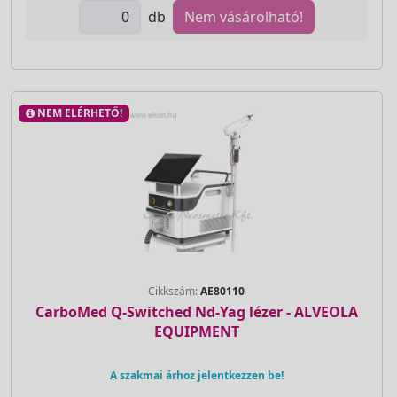
db
Nem vásárolható!
NEM ELÉRHETŐ!
Cikkszám:
AE80110
CarboMed Q-Switched Nd-Yag lézer - ALVEOLA
EQUIPMENT
A szakmai árhoz jelentkezzen be!