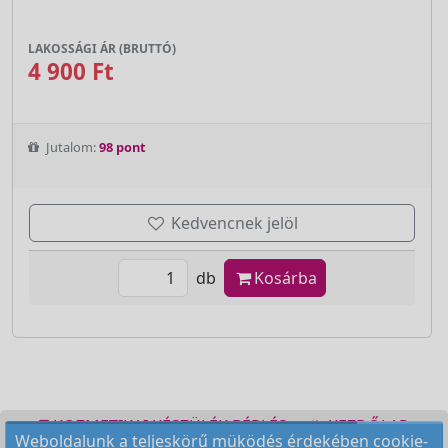
LAKOSSÁGI ÁR (BRUTTÓ)
4 900 Ft
Jutalom:
98 pont
Kedvencnek jelöl
db
Kosárba
KOZMETIKAI KÉSZÜLÉK BÉRLÉS
KEZDŐLAP
Weboldalunk a teljeskörű müködés érdekében cookie-