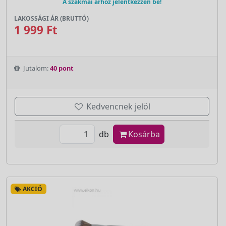
A szakmai árhoz jelentkezzen be!
LAKOSSÁGI ÁR (BRUTTÓ)
1 999 Ft
Jutalom:
40 pont
Kedvencnek jelöl
db
Kosárba
AKCIÓ