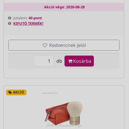
Akció vége: 2026-08-28
Jutalom:
40 pont
KIFUTÓ TERMÉK!
Kedvencnek jelöl
db
Kosárba
AKCIÓ