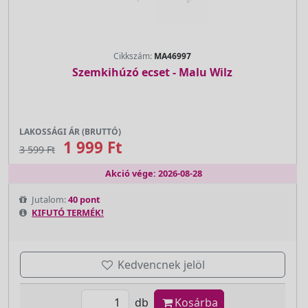
Cikkszám:
MA46997
Szemkihúzó ecset - Malu Wilz
LAKOSSÁGI ÁR (BRUTTÓ)
1 999 Ft
3 599 Ft
Akció vége: 2026-08-28
Jutalom:
40 pont
KIFUTÓ TERMÉK!
Kedvencnek jelöl
db
Kosárba