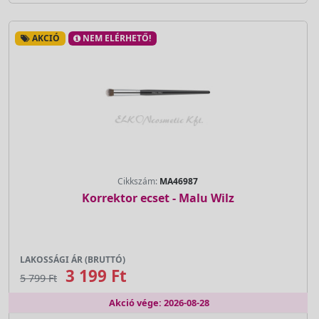
AKCIÓ
NEM ELÉRHETŐ!
Cikkszám:
MA46987
Korrektor ecset - Malu Wilz
LAKOSSÁGI ÁR (BRUTTÓ)
3 199 Ft
5 799 Ft
Akció vége: 2026-08-28