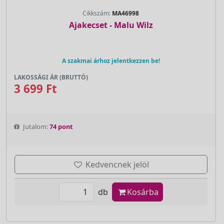
Cikkszám:
MA46998
Ajakecset - Malu Wilz
A szakmai árhoz jelentkezzen be!
LAKOSSÁGI ÁR (BRUTTÓ)
3 699 Ft
Jutalom:
74 pont
Kedvencnek jelöl
db
Kosárba