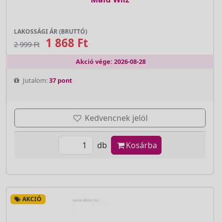
LAKOSSÁGI ÁR (BRUTTÓ)
1 868 Ft
2 999 Ft
Akció vége: 2026-08-28
Jutalom:
37 pont
Kedvencnek jelöl
db
Kosárba
AKCIÓ