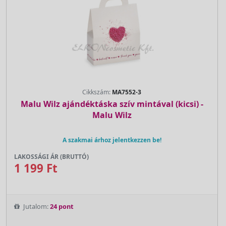
Cikkszám:
MA7552-3
Malu Wilz ajándéktáska szív mintával (kicsi) -
Malu Wilz
A szakmai árhoz jelentkezzen be!
LAKOSSÁGI ÁR (BRUTTÓ)
1 199 Ft
Jutalom:
24 pont