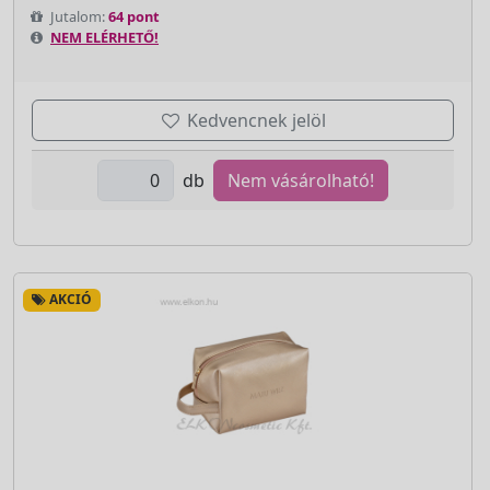
Jutalom:
64 pont
NEM ELÉRHETŐ!
Kedvencnek jelöl
db
Nem vásárolható!
AKCIÓ