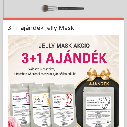
Cikkszám:
MA46992
Pirositó ecset - Malu Wilz
LAKOSSÁGI ÁR (BRUTTÓ)
4 639 Ft
8 299 Ft
Akció vége: 2026-08-28
Jutalom:
93 pont
Kedvencnek jelöl