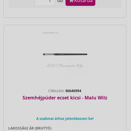
db
Kosárba
Cikkszám:
MA46994
Szemhéjpúder ecset kicsi - Malu Wilz
A szakmai árhoz jelentkezzen be!
LAKOSSÁGI ÁR (BRUTTÓ)