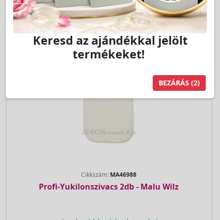
db
Kosárba
Cikkszám:
MA46988
Profi-Yukilonszivacs 2db - Malu Wilz