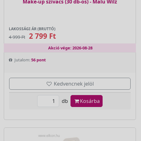
Make-up szivacs (30 db-os) - Malu Wilz
LAKOSSÁGI ÁR (BRUTTÓ)
2 799 Ft
4 999 Ft
Akció vége: 2026-08-28
Jutalom:
56 pont
Kedvencnek jelöl
db
Kosárba