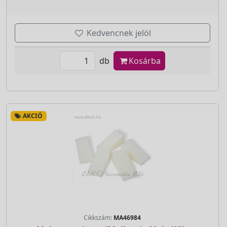
Kedvencnek jelöl
db
Kosárba
AKCIÓ
Cikkszám:
MA46984