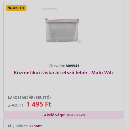
AKCIÓ
Cikkszám:
MA9941
Kozmetikai táska áttetsző fehér - Malu Wilz
LAKOSSÁGI ÁR (BRUTTÓ)
1 495 Ft
2 499 Ft
Akció vége: 2026-08-28
Jutalom:
30 pont