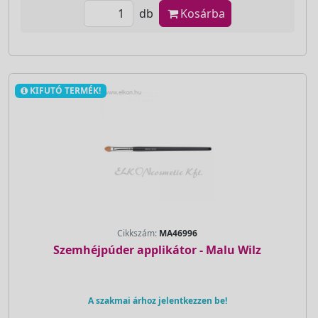
db
Kosárba
KIFUTÓ TERMÉK!
Cikkszám:
MA46996
Szemhéjpúder applikátor - Malu Wilz
A szakmai árhoz jelentkezzen be!