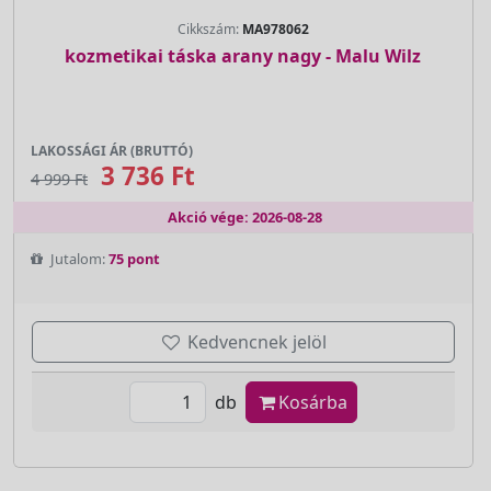
Cikkszám:
MA978062
kozmetikai táska arany nagy - Malu Wilz
LAKOSSÁGI ÁR (BRUTTÓ)
3 736 Ft
4 999 Ft
Akció vége: 2026-08-28
Jutalom:
75 pont
Kedvencnek jelöl
db
Kosárba