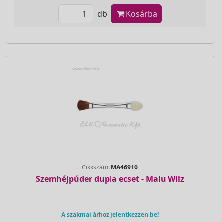
db
Kosárba
Cikkszám:
MA46910
Szemhéjpúder dupla ecset - Malu Wilz
A szakmai árhoz jelentkezzen be!