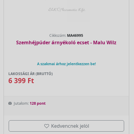
Cikkszám:
MA46995
Szemhéjpúder árnyékoló ecset - Malu Wilz
A szakmai árhoz jelentkezzen be!
LAKOSSÁGI ÁR (BRUTTÓ)
6 399 Ft
Jutalom:
128 pont
Kedvencnek jelöl