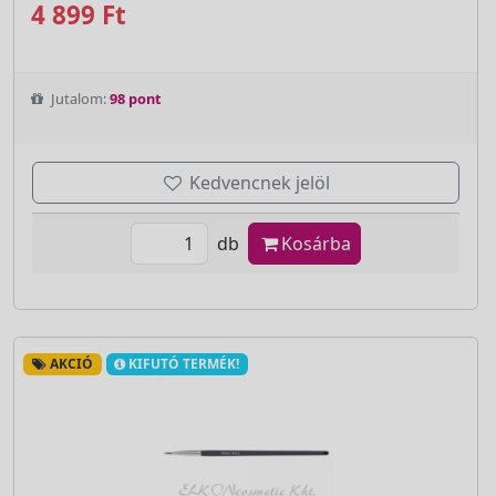
4 899 Ft
Jutalom:
98 pont
Kedvencnek jelöl
db
Kosárba
AKCIÓ
KIFUTÓ TERMÉK!