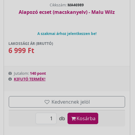
Cikkszám:
MA46989
Alapozó ecset (macskanyelv) - Malu Wilz
A szakmai árhoz jelentkezzen be!
LAKOSSÁGI ÁR (BRUTTÓ)
6 999 Ft
Jutalom:
140 pont
KIFUTÓ TERMÉK!
Kedvencnek jelöl
db
Kosárba