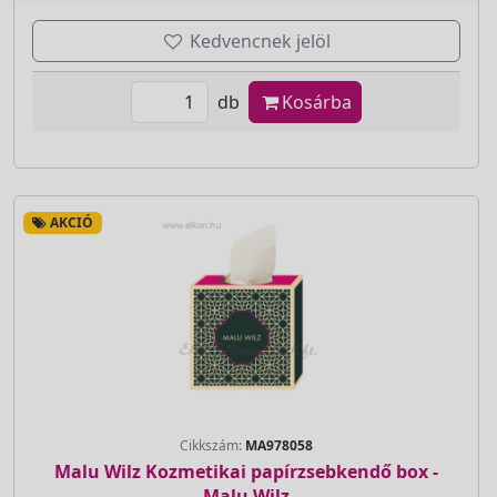
Kedvencnek jelöl
db
Kosárba
AKCIÓ
Cikkszám:
MA978058
Malu Wilz Kozmetikai papírzsebkendő box -
Malu Wilz