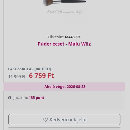
Cikkszám:
MA46991
Púder ecset - Malu Wilz
LAKOSSÁGI ÁR (BRUTTÓ)
6 759 Ft
11 999 Ft
Akció vége: 2026-08-28
Jutalom:
135 pont
Kedvencnek jelöl