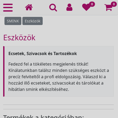
Ko
0
0
SMINK
Eszközök
Eszközök
Ecsetek, Szivacsok és Tartozékok
Fedezd fel a tökéletes megjelenés titkát!
Kínálatunkban találsz minden szükséges eszközt a
precíz felviteltől a profi eldolgozásig. Válaszd ki a
hozzád illő ecseteket, szivacsokat és tárolókat a
hibátlan smink elkészítéséhez.
Termékek a kategóriában: