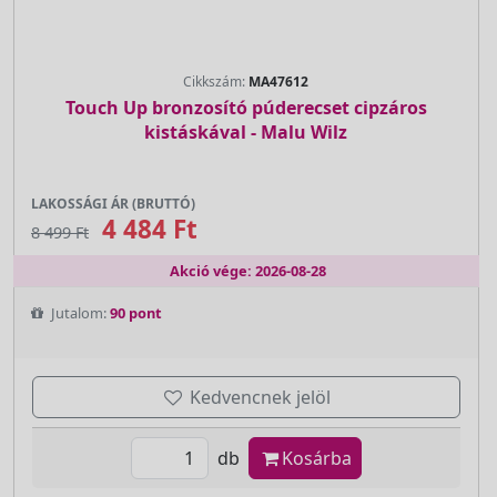
Cikkszám:
MA47612
Touch Up bronzosító púderecset cipzáros
kistáskával - Malu Wilz
LAKOSSÁGI ÁR (BRUTTÓ)
4 484 Ft
8 499 Ft
Akció vége: 2026-08-28
Jutalom:
90 pont
Kedvencnek jelöl
db
Kosárba