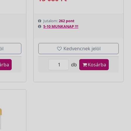
Jutalom:
262 pont
5-10 MUNKANAP !!!
öl
Kedvencnek jelöl
árba
db
Kosárba