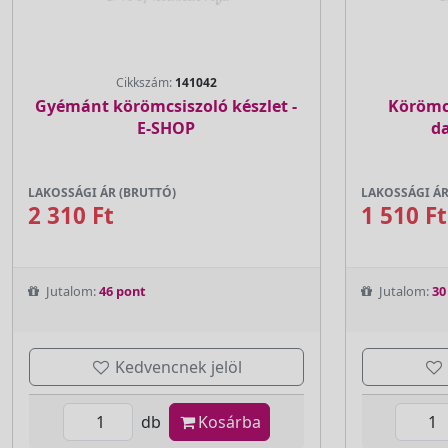
Cikkszám:
141042
Gyémánt körömcsiszoló készlet -
Körömcs
E-SHOP
d
LAKOSSÁGI ÁR (BRUTTÓ)
LAKOSSÁGI ÁR
2 310 Ft
1 510 Ft
Jutalom:
46 pont
Jutalom:
30
Kedvencnek jelöl
db
Kosárba