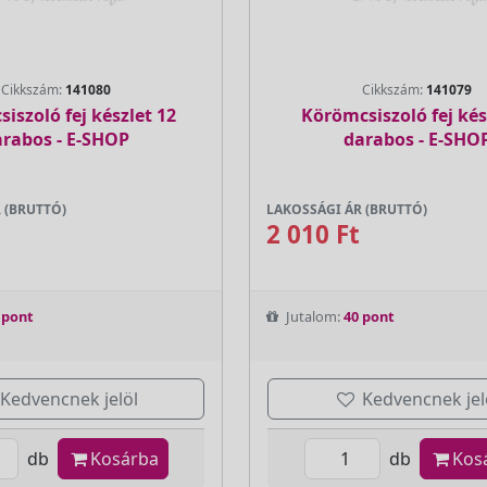
Cikkszám:
141080
Cikkszám:
141079
iszoló fej készlet 12
Körömcsiszoló fej kés
arabos - E-SHOP
darabos - E-SHO
 (BRUTTÓ)
LAKOSSÁGI ÁR (BRUTTÓ)
2 010 Ft
 pont
Jutalom:
40 pont
Kedvencnek jelöl
Kedvencnek jel
db
Kosárba
db
Kos