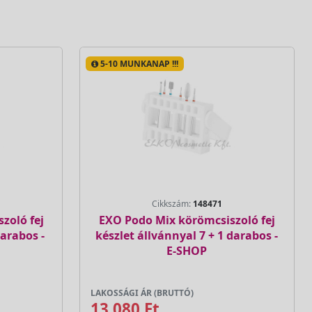
5-10 MUNKANAP !!!
Cikkszám:
148471
zoló fej
EXO Podo Mix körömcsiszoló fej
darabos -
készlet állvánnyal 7 + 1 darabos -
E-SHOP
LAKOSSÁGI ÁR (BRUTTÓ)
13 080 Ft