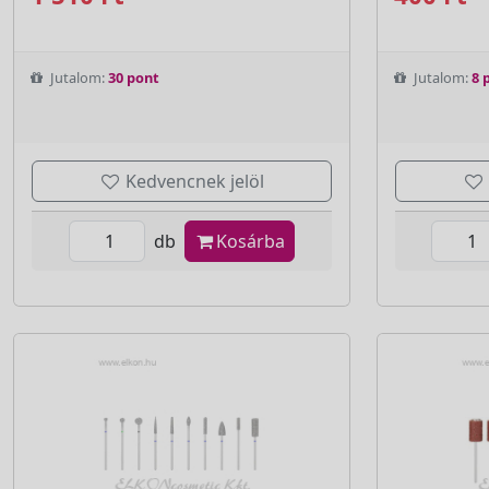
Jutalom:
30 pont
Jutalom:
8 
Kedvencnek jelöl
db
Kosárba