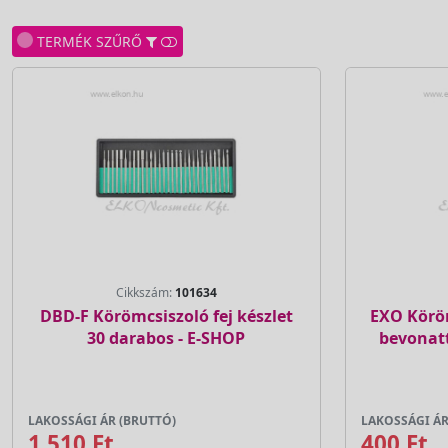
TERMÉK SZŰRŐ
Cikkszám:
101634
DBD-F Körömcsiszoló fej készlet
EXO Körö
30 darabos - E-SHOP
bevonat
LAKOSSÁGI ÁR (BRUTTÓ)
LAKOSSÁGI ÁR
1 510 Ft
400 Ft