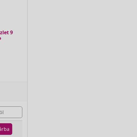
zlet 9
P
öl
árba