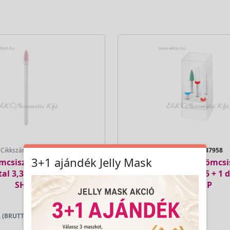
Cikkszám:
141071
Cikkszám:
147958
3+1 ajándék Jelly Mask
mcsiszoló fej homokkő
EXO Mani Mix Körömcsis
tal 3,3mm/144mm - E-
készlet tárolóban 5 + 1 
SHOP
E-SHOP
 (BRUTTÓ)
LAKOSSÁGI ÁR (BRUTTÓ)
2 710 Ft