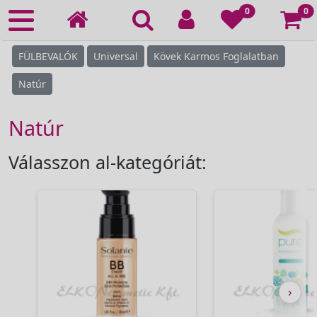
Ko
0
0
FÜLBEVALÓK
Universal
Kövek Karmos Foglalatban
Natúr
Natúr
Válasszon al-kategóriát:
›