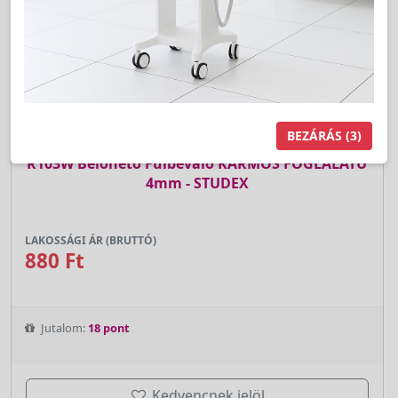
BEZÁRÁS
(3)
Cikkszám:
R103W
R103W Belőhető Fülbevaló KARMOS FOGLALATÚ
4mm - STUDEX
LAKOSSÁGI ÁR (BRUTTÓ)
880 Ft
Jutalom:
18 pont
Kedvencnek jelöl