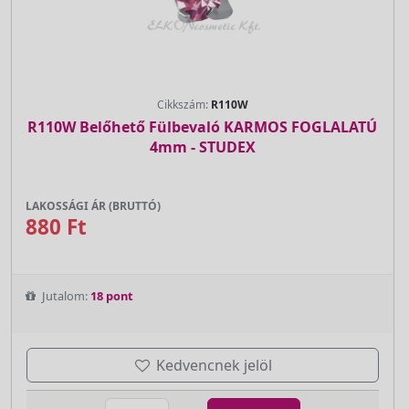
Cikkszám:
R110W
R110W Belőhető Fülbevaló KARMOS FOGLALATÚ
4mm - STUDEX
LAKOSSÁGI ÁR (BRUTTÓ)
880 Ft
Jutalom:
18 pont
Kedvencnek jelöl