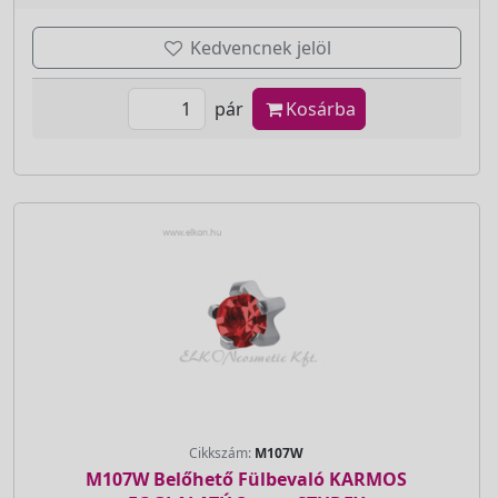
Kedvencnek jelöl
pár
Kosárba
Cikkszám:
M107W
M107W Belőhető Fülbevaló KARMOS