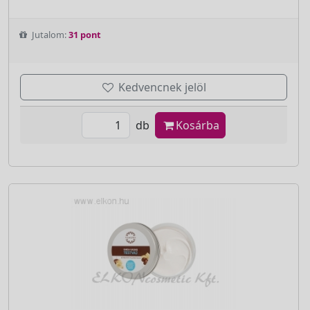
Jutalom:
31 pont
Kedvencnek jelöl
db
Kosárba