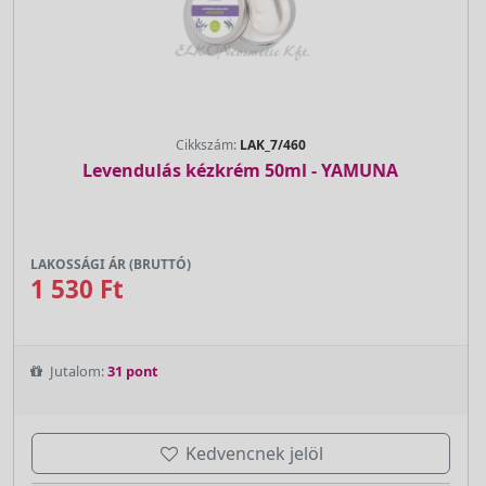
Cikkszám:
LAK_7/460
Levendulás kézkrém 50ml - YAMUNA
LAKOSSÁGI ÁR (BRUTTÓ)
1 530 Ft
Jutalom:
31 pont
Kedvencnek jelöl