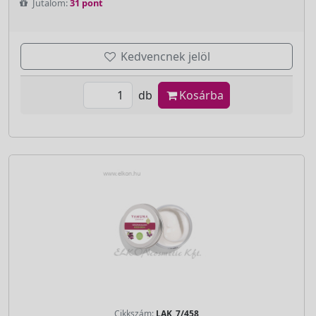
Jutalom:
31 pont
Kedvencnek jelöl
db
Kosárba
Cikkszám:
LAK_7/458