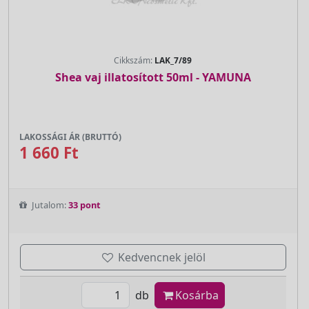
Cikkszám:
LAK_7/89
Shea vaj illatosított 50ml - YAMUNA
LAKOSSÁGI ÁR (BRUTTÓ)
1 660 Ft
Jutalom:
33 pont
Kedvencnek jelöl
db
Kosárba