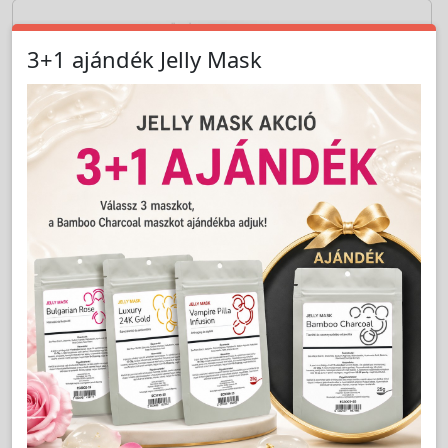
Cikkszám:
LAK_7/549
Hópihe testápoló 200ml - YAMUNA
LAKOSSÁGI ÁR (BRUTTÓ)
1 800 Ft
Jutalom:
36 pont