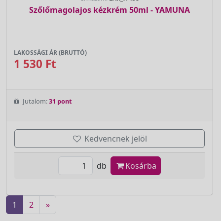
Szőlőmagolajos kézkrém 50ml - YAMUNA
LAKOSSÁGI ÁR (BRUTTÓ)
1 530 Ft
Jutalom:
31 pont
Kedvencnek jelöl
db
Kosárba
1
2
»