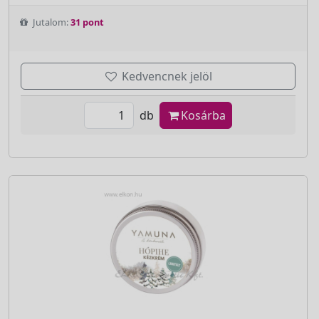
Jutalom:
31 pont
Kedvencnek jelöl
db
Kosárba