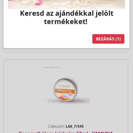
Kedvencnek jelöl
db
Kosárba
Cikkszám:
LAK_7/545