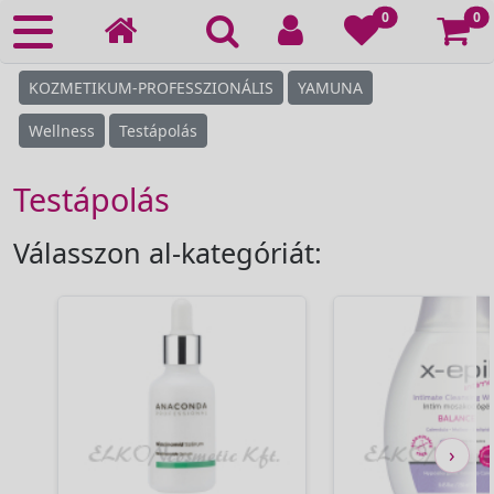
Ko
0
0
KOZMETIKUM-PROFESSZIONÁLIS
YAMUNA
Wellness
Testápolás
Testápolás
Válasszon al-kategóriát:
›