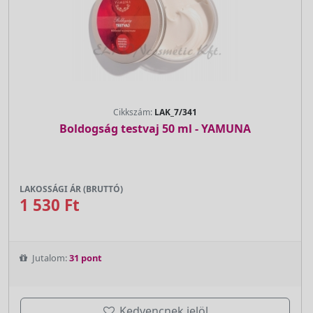
Cikkszám:
LAK_7/341
Boldogság testvaj 50 ml - YAMUNA
LAKOSSÁGI ÁR (BRUTTÓ)
1 530 Ft
Jutalom:
31 pont
Kedvencnek jelöl