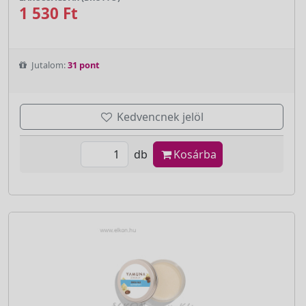
1 530 Ft
Jutalom:
31 pont
Kedvencnek jelöl
db
Kosárba