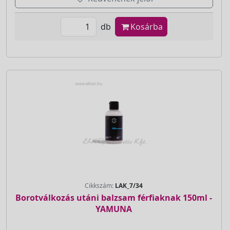
db
Kosárba
Cikkszám:
LAK_7/34
Borotválkozás utáni balzsam férfiaknak 150ml -
YAMUNA