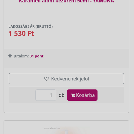
Karamell álom kézkrém 50ml - YAMUNA
LAKOSSÁGI ÁR (BRUTTÓ)
1 530 Ft
Jutalom:
31 pont
Kedvencnek jelöl
db
Kosárba