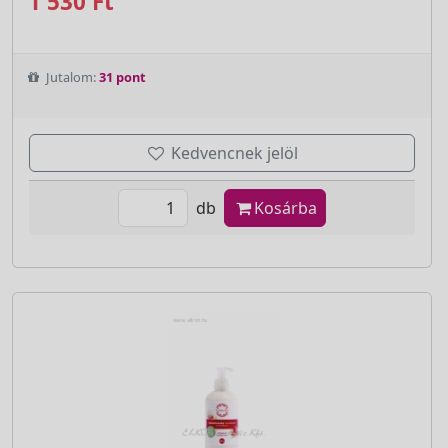
1 530 Ft
Jutalom:
31 pont
Kedvencnek jelöl
db
Kosárba