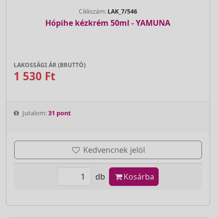
Cikkszám:
LAK_7/546
Hópihe kézkrém 50ml - YAMUNA
LAKOSSÁGI ÁR (BRUTTÓ)
1 530 Ft
Jutalom:
31 pont
Kedvencnek jelöl
db
Kosárba