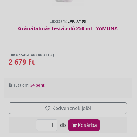
Cikkszám:
LAK_7/199
Gránátalmás testápoló 250 ml - YAMUNA
LAKOSSÁGI ÁR (BRUTTÓ)
2 679 Ft
Jutalom:
54 pont
Kedvencnek jelöl
db
Kosárba