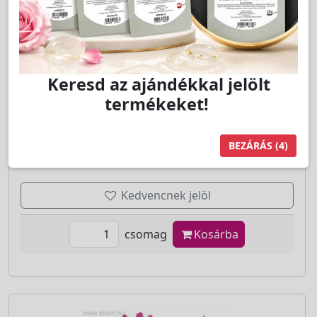
KESZTYŰ NITRIL 'XS' MÉRET, púdermentes
100db/csom - REG
LAKOSSÁGI ÁR (BRUTTÓ)
Keresd az ajándékkal jelölt
2 099 Ft
termékeket!
Jutalom:
42 pont
BEZÁRÁS
(4)
Kedvencnek jelöl
csomag
Kosárba