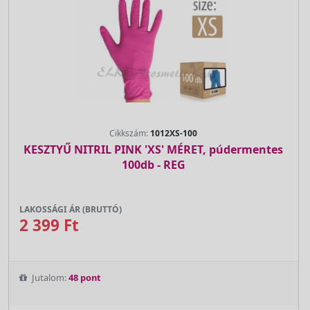
Cikkszám:
1012XS-100
KESZTYŰ NITRIL PINK 'XS' MÉRET, púdermentes
100db - REG
LAKOSSÁGI ÁR (BRUTTÓ)
2 399 Ft
Jutalom:
48 pont