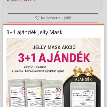
Kedvencnek jelöl
csomag
Kosárba
3+1 ajándék Jelly Mask
Cikkszám:
1013XS-100