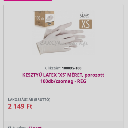
Cikkszám:
1000XS-100
KESZTYŰ LATEX 'XS' MÉRET, porozott
100db/csomag - REG
LAKOSSÁGI ÁR (BRUTTÓ)
2 149 Ft
Jutalom:
43 pont