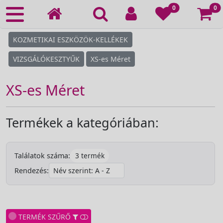
Ko
0
0
KOZMETIKAI ESZKÖZÖK-KELLÉKEK
VIZSGÁLÓKESZTYŰK
XS-es Méret
XS-es Méret
Termékek a kategóriában:
3 termék
Találatok száma:
Rendezés:
TERMÉK SZŰRŐ