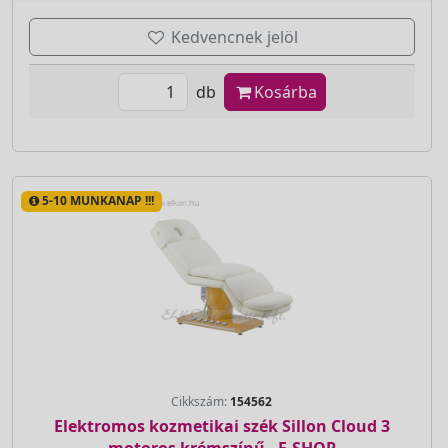
Kedvencnek jelöl
db
Kosárba
5-10 MUNKANAP !!!
Cikkszám:
154562
Elektromos kozmetikai szék Sillon Cloud 3
motoros krémszínű - E-SHOP