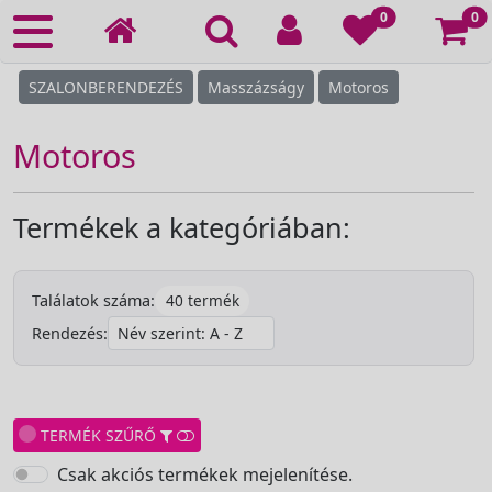
Ko
0
0
SZALONBERENDEZÉS
Masszázságy
Motoros
Motoros
Termékek a kategóriában:
40 termék
Találatok száma:
Rendezés:
TERMÉK SZŰRŐ
Csak akciós termékek mejelenítése.