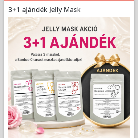
AZZURRO SPA MASSZÁZSÁGY 2 MOTOROS
FŰTHETŐ + LED FEHÉR 815B - E-SHOP
3+1 ajándék Jelly Mask
LAKOSSÁGI ÁR (BRUTTÓ)
674 490 Ft
Jutalom:
13490 pont
5-10 MUNKANAP !!!
Kedvencnek jelöl
db
Kosárba
5-10 MUNKANAP !!!