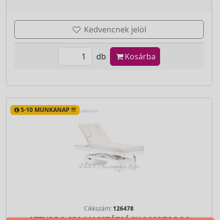
Kedvencnek jelöl
db
Kosárba
5-10 MUNKANAP !!!
Cikkszám:
126478