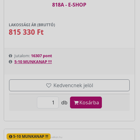
818A - E-SHOP
LAKOSSÁGI ÁR (BRUTTÓ)
815 330 Ft
Jutalom:
16307 pont
5-10 MUNKANAP !!!
Kedvencnek jelöl
db
Kosárba
5-10 MUNKANAP !!!