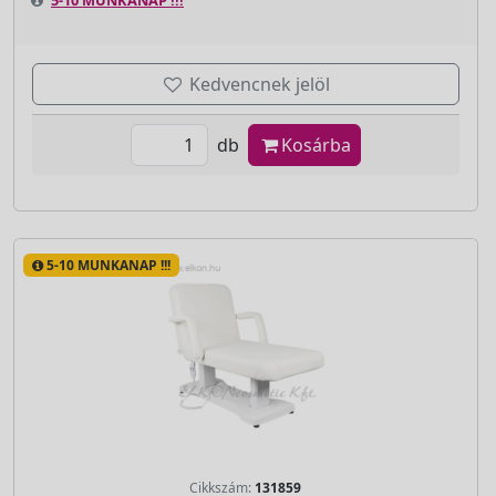
Kedvencnek jelöl
db
Kosárba
5-10 MUNKANAP !!!
Cikkszám:
131859