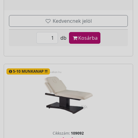
Kedvencnek jelöl
db
Kosárba
5-10 MUNKANAP !!!
Cikkszám:
109092