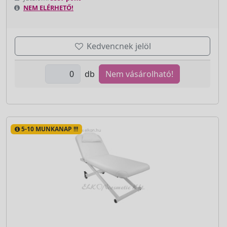
NEM ELÉRHETŐ!
Kedvencnek jelöl
db
Nem vásárolható!
5-10 MUNKANAP !!!