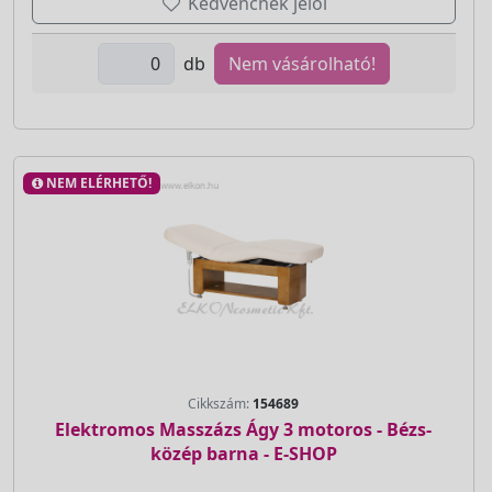
Kedvencnek jelöl
db
Nem vásárolható!
NEM ELÉRHETŐ!
Cikkszám:
154689
Elektromos Masszázs Ágy 3 motoros - Bézs-
közép barna - E-SHOP