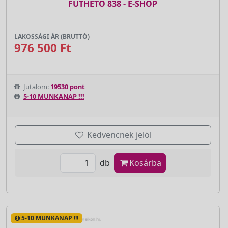
FŰTHETŐ 838 - E-SHOP
LAKOSSÁGI ÁR (BRUTTÓ)
976 500 Ft
Jutalom:
19530 pont
5-10 MUNKANAP !!!
Kedvencnek jelöl
db
Kosárba
5-10 MUNKANAP !!!