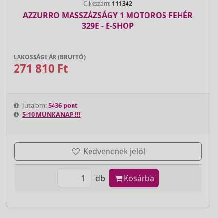
Cikkszám:
111342
AZZURRO MASSZÁZSÁGY 1 MOTOROS FEHÉR
329E - E-SHOP
LAKOSSÁGI ÁR (BRUTTÓ)
271 810 Ft
Jutalom:
5436 pont
5-10 MUNKANAP !!!
Kedvencnek jelöl
db
Kosárba